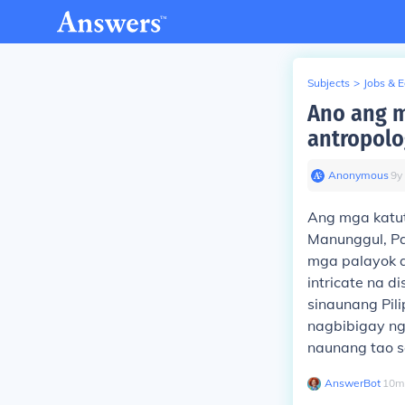
Subjects
>
Jobs & 
Ano ang m
antropolo
Anonymous
∙
9
y
Ang mga katut
Manunggul, Pa
mga palayok a
intricate na 
sinaunang Pili
nagbibigay ng
naunang tao s
AnswerBot
∙
10
m