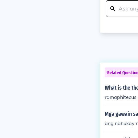
Related Questio
What is the th
ramaphitecus 
Mga gawain s
ang nahukay n