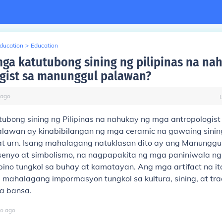
Education
>
Education
ga katutubong sining ng pilipinas na na
gist sa manunggul palawan?
ago
ubong sining ng Pilipinas na nahukay ng mga antropologist
lawan ay kinabibilangan ng mga ceramic na gawaing sinin
t urn. Isang mahalagang natuklasan dito ay ang Manunggul
disenyo at simbolismo, na nagpapakita ng mga paniniwala n
pino tungkol sa buhay at kamatayan. Ang mga artifact na it
 mahalagang impormasyon tungkol sa kultura, sining, at tr
a bansa.
o
ago