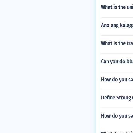
kay ang mga ar
panahong isin
hiya - nakapo
What is the un
kung saan nat
in ang nakar
angkat o lipu
y at inaalam a
ga natatangin
atauhan Konse
g.Ang nakasul
Ano ang kalag
ngarin ng indi
ysayan kung k
bawat 1
panahong isin
in ang nakar
What is the tr
ga natatangin
Can you do bba
How do you sa
Define Strong 
How do you sa