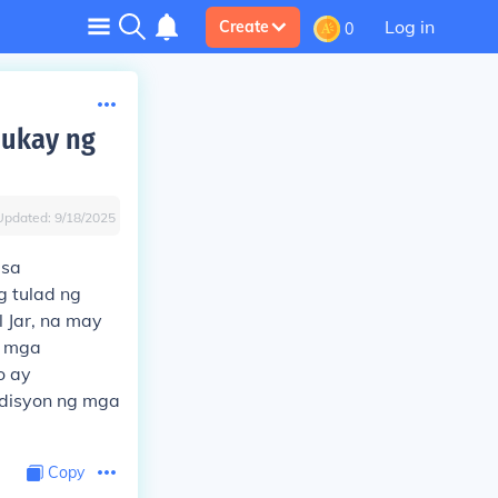
Log in
Create
0
hukay ng
Updated:
9/18/2025
 sa
g tulad ng
 Jar, na may
g mga
o ay
adisyon ng mga
Copy