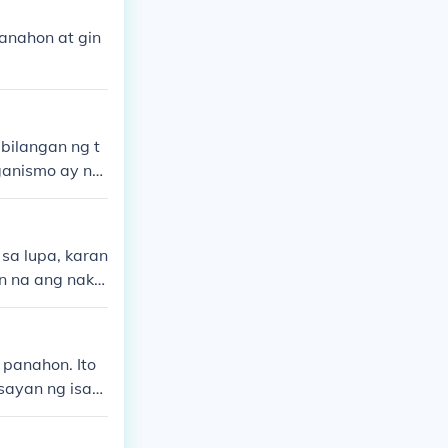
anahon at gin
bilangan ng t
ganismo ay na
 Mayroon ding
ulad ng mga p
akang pagkalip
sa lupa, karan
gkahi na ang
n na ang nakal
g proseso. Ang
ao sa nakaraa
 buhay sa mun
tura. Ang mga
g buhay at kul
panahon. Ito
sayan ng isan
ang katangian
n lamang kung