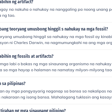
abihin ng artifact?
bagay na nakuha o nahukay na nanggaling pa noong unang p
 ng tao.
ibang teoryang umusbong hinggil s nahukay na mga fossil?
eoryang umusbong hinggil sa nahukay na mga fossil ay kinabi
syon ni Charles Darwin, na nagmumungkahi na ang mga or
ipas ng panahon sa pamamagitan ng natural na seleksyon.
strophism, na nagsasabing ang mga malaking kaganapan t
bihin ng fossils at artifacts?
lkan o pagbagsak ng mga asteroid ay nagdulot ng malaw
y mga labi o bakas ng mga sinaunang organismo na nahukay 
cies. Ang teorya ng uniformitarianism naman ay nagmumun
 sa mga hayop o halaman na namatay milyon-milyong tao
a proseso na naganap noon ay pareho sa mga kasalukuyan
lang ang artifacts ay mga bagay na ginawa o ginamit ng t
 ito ay nagbigay-liwanag sa pag-unawa sa kasaysayan ng
ga kasangkapan, palamuti, at iba pang mga materyal na kul
 sa pilipinas?
gang ebidensya sa pag-aaral ng kasaysayan at ebolusyon n
n ay mga pangyayarig naganap sa bansa sa nakalipas na 
 nakaraan ng isang bansa. Mahalagang tuklasin ang kasay
 ang kasalukuyan ay nakaugat sa nakaraan nito. Ang anum
ng pamumuhay ng mga tao sa kasalukuyan ay mauunawaa
tirahan ng mga sinaunang pilipino?