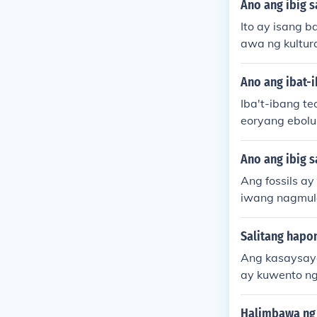
Ano ang ibig s
Ito ay isang 
awa ng kultura
Ano ang ibat-
Iba't-ibang t
eoryang ebolu
gbago sa pagl
teoryang cata
Ano ang ibig sa
agsabog ng bu
Ang fossils a
ol ng mga spe
iwang nagmula
mga natural n
ipas. Samanta
mga teoryang
n, tulad ng m
Salitang hapon
do.
ito ay mahala
Ang kasaysaya
tura ng tao.
ay kuwento ng
g bansa dahil
at nakagawia
Halimbawa ng 