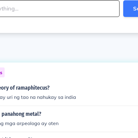
S
ns
eory of ramaphitecus?
ay uri ng tao na nahukay sa india
a panahong metal?
g mga arpeologo ay oten