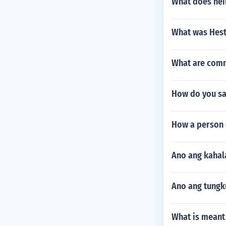
What does hei
What was Hest
What are comm
How do you sa
How a person 
Ano ang kahal
Ano ang tungk
What is meant 