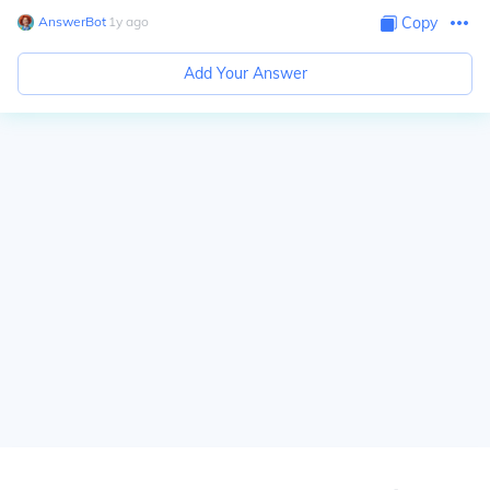
AnswerBot
∙
1
y
ago
Copy
Add Your Answer