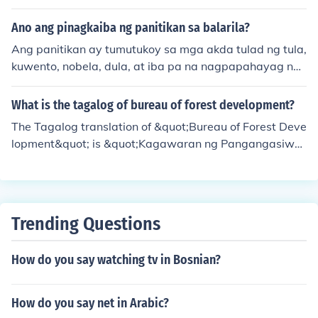
5.paglalagom 6.paggamit ng talalatinigan 7.paggamit
ng insiklopedia 8.paggamit ng almanake 9.paggamit n
Ano ang pinagkaiba ng panitikan sa balarila?
g tsart 10.paggamit ng talangguhit o grapo 11.pagga
Ang panitikan ay tumutukoy sa mga akda tulad ng tula,
mit ng mapa 12.paggamit ng globo 13.pambansang p
kuwento, nobela, dula, at iba pa na nagpapahayag ng
amamaraan
damdamin at karanasan ng isang tao. Samantalang an
g balarila ay tumutukoy sa mga patakaran sa paggami
What is the tagalog of bureau of forest development?
t ng wika tulad ng tama at maling paggamit ng mga sa
The Tagalog translation of &quot;Bureau of Forest Deve
lita, balarilang pangungusap, at iba pa. Maihahambing
lopment&quot; is &quot;Kagawaran ng Pangangasiwa
ang panitikan sa sining habang ang balarila ay sa was
ng Kagubatan.&quot;
tong paggamit ng wika.
Trending Questions
How do you say watching tv in Bosnian?
How do you say net in Arabic?