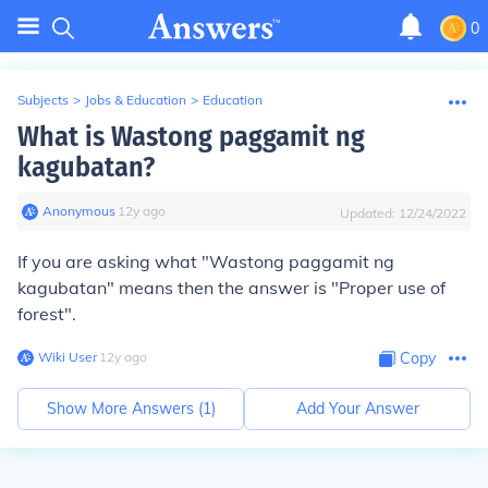
0
Subjects
>
Jobs & Education
>
Education
What is Wastong paggamit ng
kagubatan?
Anonymous
∙
12
y
ago
Updated:
12/24/2022
If you are asking what "Wastong paggamit ng
kagubatan" means then the answer is "Proper use of
forest".
Wiki User
∙
12
y
ago
Copy
Show More Answers (
1
)
Add Your Answer