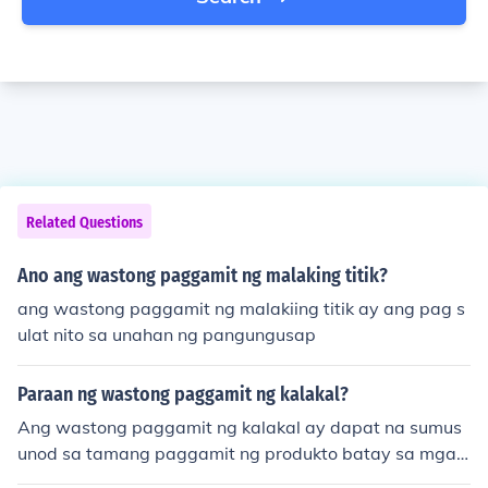
Related Questions
Ano ang wastong paggamit ng malaking titik?
ang wastong paggamit ng malakiing titik ay ang pag s
ulat nito sa unahan ng pangungusap
Paraan ng wastong paggamit ng kalakal?
Ang wastong paggamit ng kalakal ay dapat na sumus
unod sa tamang paggamit ng produkto batay sa mga t
agubilin ng manufacturer. Dapat ding isaalang-alang a