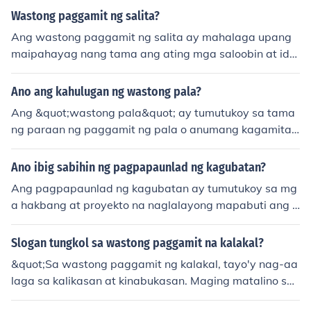
ng proper storage at handling ng kalakal upang mapan
Wastong paggamit ng salita?
atili ang kalidad at seguridad nito. Importante rin na su
Ang wastong paggamit ng salita ay mahalaga upang
ndin ang mga regulasyon at batas na may kinalaman s
maipahayag nang tama ang ating mga saloobin at ide
a wastong paggamit ng kalakal.
ya. Ito ay kinabibilangan ng pag-unawa sa tamang kah
ulugan, gramatika, at konteksto ng mga salita. Sa pam
Ano ang kahulugan ng wastong pala?
amagitan ng wastong paggamit, naiiwasan ang hindi
Ang &quot;wastong pala&quot; ay tumutukoy sa tama
pagkakaintindihan at nagiging mas epektibo ang komu
ng paraan ng paggamit ng pala o anumang kagamitan
nikasyon. Laging isaalang-alang ang audience at layun
sa paghuhukay o paglipat ng lupa. Sa mas malawak n
in ng mensahe upang mas maging angkop ang mga sal
a konteksto, maaari rin itong sumangguni sa wastong p
Ano ibig sabihin ng pagpapaunlad ng kagubatan?
itang gagamitin.
aggamit ng mga kasangkapan o pamamaraan sa anu
Ang pagpapaunlad ng kagubatan ay tumutukoy sa mg
mang gawain upang makamit ang mas epektibong res
a hakbang at proyekto na naglalayong mapabuti ang k
ulta. Ang wastong pala ay mahalaga upang maiwasan
ondisyon ng mga kagubatan, mapanatili ang kanilang
ang pinsala o hindi wastong pagkakagawa sa isang pr
biodiversity, at itaguyod ang sustainable na paggamit
Slogan tungkol sa wastong paggamit na kalakal?
oyekto.
ng mga yaman nito. Kasama rito ang reforestation, pan
&quot;Sa wastong paggamit ng kalakal, tayo'y nag-aa
gangalaga sa mga endangered species, at pagpapatu
laga sa kalikasan at kinabukasan. Maging matalino sa
pad ng mga tamang polisiya sa pamamahala ng kagu
pamimili, iwasan ang sobra at itaguyod ang sustainabi
batan. Ang layunin nito ay hindi lamang ang protektah