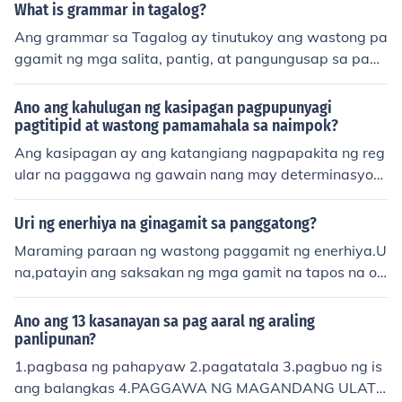
lity. Sama-sama, tayo'y magtulungan para sa mas mali
What is grammar in tagalog?
an ang kalikasan kundi pati na rin ang mga komunidad
nis at mas magandang mundo!&quot;
na umaasa sa mga kagubatan para sa kanilang kabuh
Ang grammar sa Tagalog ay tinutukoy ang wastong pa
ayan.
ggamit ng mga salita, pantig, at pangungusap sa pags
ulat at pangungusap. Ito ay nagtutuon sa tamang pag
gamit ng mga panlapi, pandiwa, pang-uri, at iba pang
Ano ang kahulugan ng kasipagan pagpupunyagi
bahagi ng pananalita sa Filipino.
pagtitipid at wastong pamamahala sa naimpok?
Ang kasipagan ay ang katangiang nagpapakita ng reg
ular na paggawa ng gawain nang may determinasyon
at dedikasyon. Ang pagpupunyagi ay ang pagsusumik
ap na magtagumpay sa anumang layunin o tunguhin. A
Uri ng enerhiya na ginagamit sa panggatong?
ng pagtitipid ay ang paggamit ng pinag-ipunan o pina
Maraming paraan ng wastong paggamit ng enerhiya.U
ghirapan nang wasto at hindi pag-aaksaya. Ang wast
na,patayin ang saksakan ng mga gamit na tapos na o
ong pamamahala sa naimpok ay ang paggamit ng mg
di ginagamit.At marami pang iba...
a itinipon nang may tamang pagpaplano at paggamit
Ano ang 13 kasanayan sa pag aaral ng araling
para sa hinaharap.
panlipunan?
1.pagbasa ng pahapyaw 2.pagatatala 3.pagbuo ng is
ang balangkas 4.PAGGAWA NG MAGANDANG ULAT