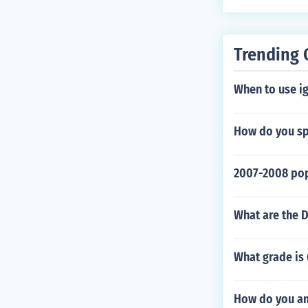
nes sang sa k
ni Aling Pasi
a katangian 
arehong magag
Trending 
sukdol ang pa
angian sa pag
When to use i
Talagang hari
wa ng Laguna
How do you spe
2007-2008 pop
What are the D
What grade is 
How do you an