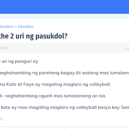
Education
>
Education
the 2 uri ng pasukdol?
y
ago
U
uri ng panguri ay
naghahambing ng parehong bagay.At walang mas lumala
na Kate at Faye ay magaling maglaro ng volleyball.
d- naghahambing ngunit mas lumalamang an isa.
 kate ay mas magaling maglaro ng volleyball kasya kay Sa
go