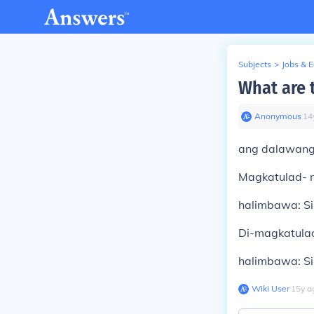
Subjects
>
Jobs & 
What are 
Anonymous
∙
14
ang dalawang 
Magkatulad- 
halimbawa: Si
Di-magkatula
halimbawa: Si
Wiki User
∙
15
y
a