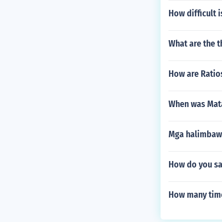
How difficult 
What are the t
How are Ratio
When was Mata
Mga halimbawa
How do you sa
How many time