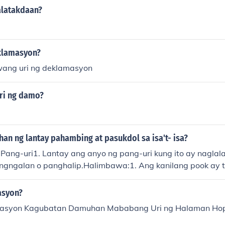
alatakdaan?
klamasyon?
wang uri ng deklamasyon
ri ng damo?
an ng lantay pahambing at pasukdol sa isa't- isa?
Pang-uri1. Lantay ang anyo ng pang-uri kung ito ay nagla
angngalan o panghalip.Halimbawa:1. Ang kanilang pook ay t
da.2. Pahambing ang pang-uri kung into ay naghahambing 
angngalan o panghalip. May dalawang uri ng pang-uring 
asyon?
Pasahol o Palamang- nagsasaad ng nakahihigit o nakalal
tasyon Kagubatan Damuhan Mababang Uri ng Halaman Hope 
 sa dalawang pangngalan o pahmabing.Halimbawa:1. Mas m