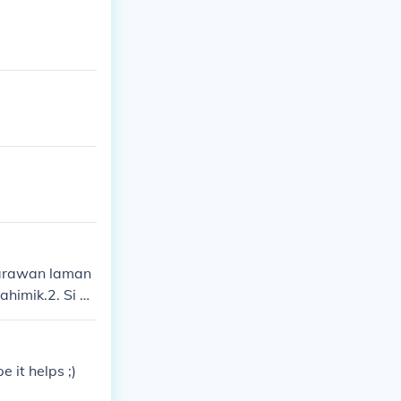
larawan laman
ahimik.2. Si M
o nagtutulad
pahambing:A.
amang na kata
it helps ;)
aganda si Ag