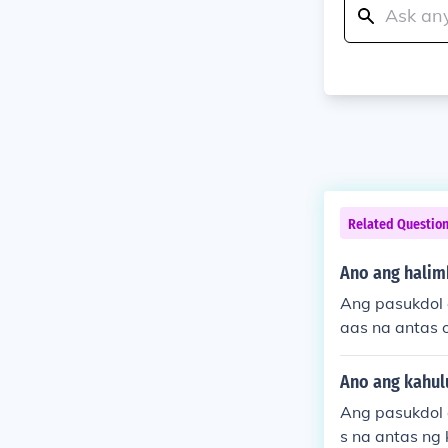
Related Questio
Ano ang halim
Ang pasukdol 
aas na antas 
pinakamagand
mga kandidata
Ano ang kahul
kdulang anta
Ang pasukdol 
s na antas ng