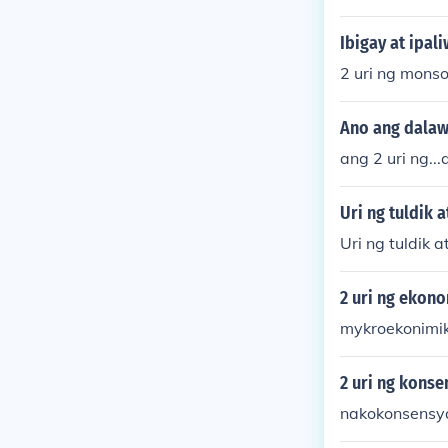
ayag ang mat
quot; o &quot
Ibigay at ipal
ng ipakita an
2 uri ng mons
ay nagsisilbin
Ano ang dalaw
ang 2 uri ng.
Uri ng tuldik a
Uri ng tuldik 
2 uri ng ekon
mykroekonimik
2 uri ng konse
nakokonsensy