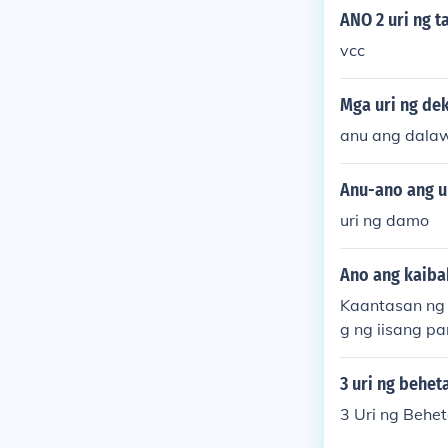
ANO 2 uri ng t
vcc
Mga uri ng de
anu ang dala
Anu-ano ang u
uri ng damo
Ano ang kaibah
Kaantasan ng 
g ng iisang p
aria ay magan
ng dalawang p
3 uri ng behet
Pahambing na 
3 Uri ng Behe
ngian ng isa