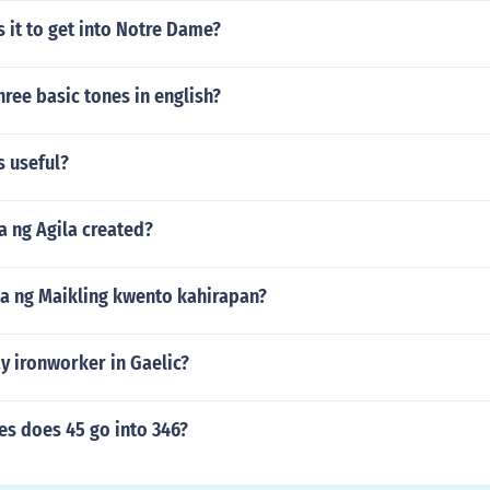
is it to get into Notre Dame?
hree basic tones in english?
s useful?
 ng Agila created?
 ng Maikling kwento kahirapan?
y ironworker in Gaelic?
s does 45 go into 346?