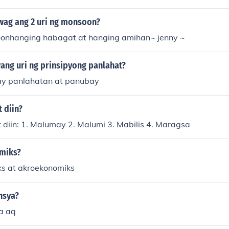
inding anyo ng isang katangian, halimbawa, ang &quot;p
;pinakamabilis.&quot; Ito ay kadalasang ginagamit sa pag
iwag ang 2 uri ng monsoon?
g labis na pagkakaiba sa mga katangian. Sa madaling salita
oonhanging habagat at hanging amihan~ jenny ~
g paraan upang bigyang-diin ang sobrang tindi ng isang kal
ang uri ng prinsipyong panlahat?
..ay panlahatan at panubay
t diin?
at diin: 1. Malumay 2. Malumi 3. Mabilis 4. Maragsa
omiks?
s at akroekonomiks
nsya?
a aq