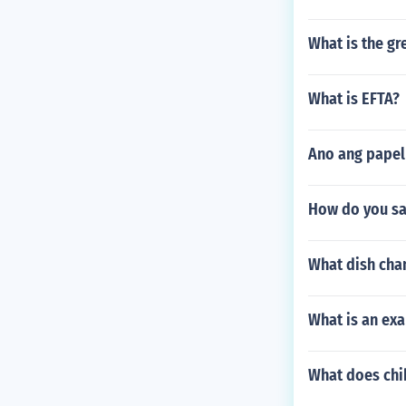
What is the gr
What is EFTA?
Ano ang papel
How do you say
What dish chan
What is an exa
What does chi