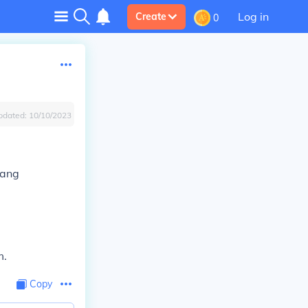
Log in
Create
0
pdated:
10/10/2023
mang
m.
Copy