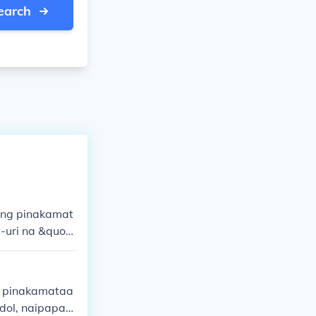
earch
ang pinakamat
-uri na &quot;
a sa lahat ng
apakita ng su
g pinakamataa
dol, naipapah