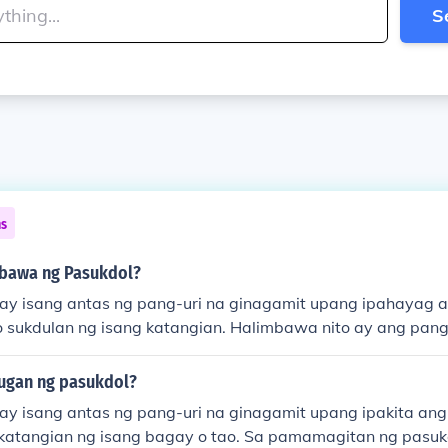
S
ns
bawa ng Pasukdol?
ay isang antas ng pang-uri na ginagamit upang ipahayag 
o sukdulan ng isang katangian. Halimbawa nito ay ang pang
a&quot; sa pangungusap na &quot;Siya ang pinakamagand
.&quot; Ang salitang &quot;pinakamaganda&quot; ay nagp
ugan ng pasukdol?
s ng kagandahan.
ay isang antas ng pang-uri na ginagamit upang ipakita an
 katangian ng isang bagay o tao. Sa pamamagitan ng pasuk