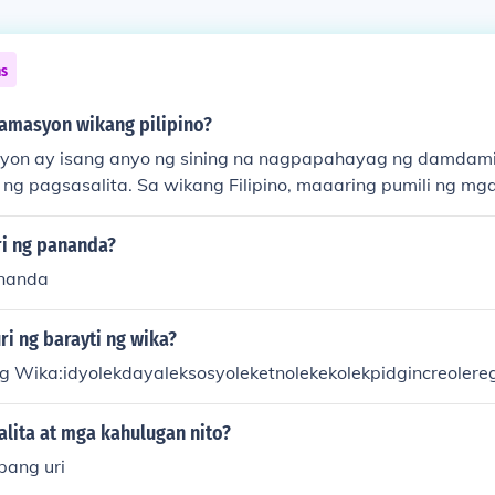
ns
amasyon wikang pilipino?
on ay isang anyo ng sining na nagpapahayag ng damdamin
g pagsasalita. Sa wikang Filipino, maaaring pumili ng mga
lakay sa mga paksang mahalaga sa kultura at lipunan. Ha
se Rizal o mga makabagong akda na naglalarawan sa katata
ri ng pananda?
aring maging magandang halimbawa ng deklamasyon. Maha
ananda
agsasanay ng mga kasanayan sa komunikasyon at pagpap
i ng barayti ng wika?
g Wika:idyolekdayaleksosyoleketnolekekolekpidgincreolereg
alita at mga kahulugan nito?
pang uri