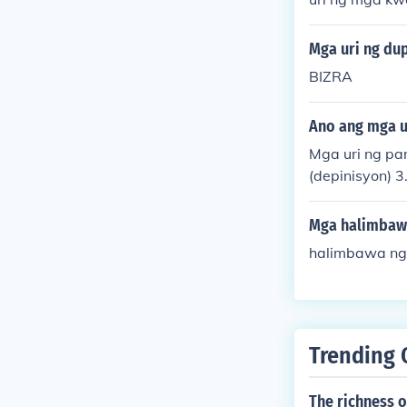
Mga uri ng du
BIZRA
Ano ang mga u
Mga uri ng pa
(depinisyon) 
g sugnay. Mga 
kahulugan (dep
Mga halimbawa
ng leksikal: 1
halimbawa ng
hesyong leksi
a kohesyong l
konomiya at G
.... layon ( a
tiyak na uri ng
Trending 
e help Halibaw
o-ano ang mga
The richness o