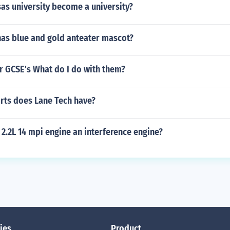
as university become a university?
has blue and gold anteater mascot?
ar GCSE's What do I do with them?
ts does Lane Tech have?
n 2.2L 14 mpi engine an interference engine?
ies
Product