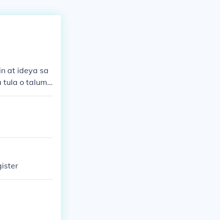
 at ideya sa
 tula o talump
limbawa, ang m
gan ng mga Pil
laga ang dekl
ahayag.
ister