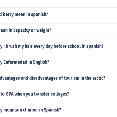
bibigay ng kasingkahulugan na kohesyong leksikal Ano ang
ng panandang leksikal: 1. Pag- uulit na kohesyong leks&helli
d berry mean in spanish?
e Guide will help you on MaybeNow ... ng halimbawa ng kohe
 panandang kohesyong leksikal . ... Ano ang ibig sabihin ng 
g physiocrats? ... kohesyong leksikal. Ano ang mga uri ng 
ean in capacity or weight?
a ay ang pwet ni patuga. Ano ang mga uri ng tula? ... kohesyo
mbawa Sa Mga Ito Ay Ang Mga Uri Ng Dulang ... uri ng mag
 i brush my hair every day before school in spanish?
i ... Ano ang panandang leksikal? Mag bigay halimbawa ng p
y Enfermedad in English?
dvantages and disadvantages of tourism in the arctic?
to GPA when you transfer colleges?
y mountain climber in Spanish?