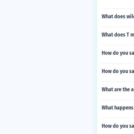
Q &amp; A Pag
gnay. Mga uri 
What does wil
eksikal?. Liv
al. mga uri ng
ng kahulugan n
What does T m
a uri ng nobel
b Search Hali
How do you say
limbawa ng ur
How do you sa
What are the a
What happens 
How do you sa