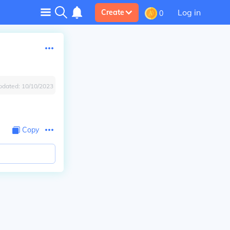
Log in
Create
0
pdated:
10/10/2023
Copy