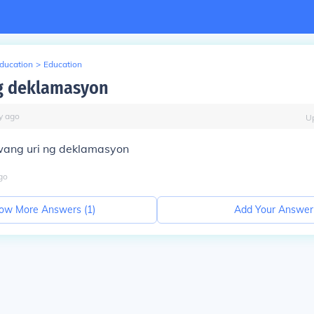
Education
>
Education
g deklamasyon
y
ago
U
wang uri ng deklamasyon
go
ow More Answers (
1
)
Add Your Answer