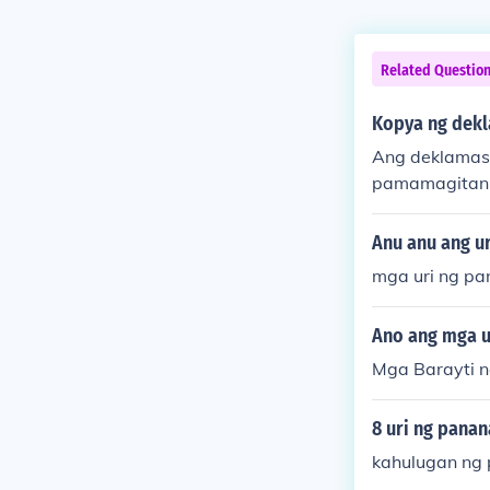
Related Questio
Kopya ng dekl
Ang deklamasy
pamamagitan n
ati na tumata
ga tula ni Jo
Anu anu ang u
ipino ay maa
mga uri ng p
amasyon sa p
Ano ang mga ur
Mga Barayti n
8 uri ng panan
kahulugan ng 