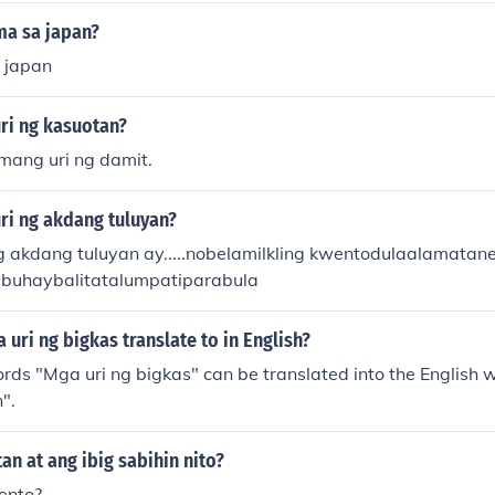
ma sa japan?
a japan
ri ng kasuotan?
mang uri ng damit.
ri ng akdang tuluyan?
g akdang tuluyan ay.....nobelamilkling kwentodulaalamata
buhaybalitatalumpatiparabula
uri ng bigkas translate to in English?
ords "Mga uri ng bigkas" can be translated into the English 
".
an at ang ibig sabihin nito?
ento?