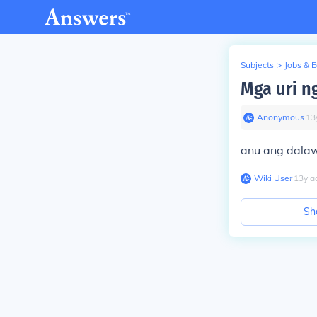
Subjects
>
Jobs & 
Mga uri n
Anonymous
∙
13
anu ang dala
Wiki User
∙
13
y
a
Sh