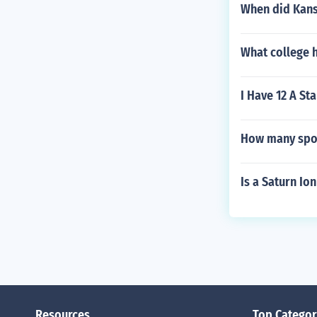
When did Kans
What college 
I Have 12 A St
How many spor
Is a Saturn Io
Resources
Top Categor