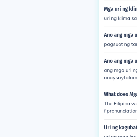
Mga uri ng kli
uri ng klima s
Ano ang mga u
pagsuot ng ta
Ano ang mga u
ang mga uri n
anaysaytalam
What does Mga 
The Filipino w
f pronunciation
Uri ng kagubat
uri ng mga kw