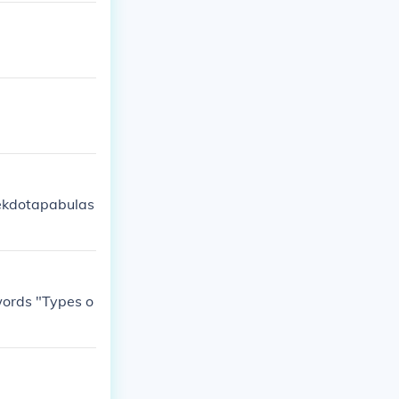
nekdotapabulas
words "Types o