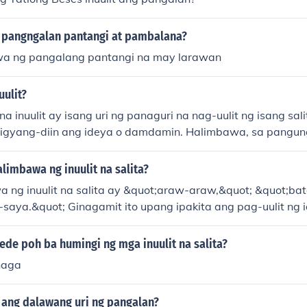
 pangngalan pantangi at pambalana?
a ng pangalang pantangi na may larawan
uulit?
a inuulit ay isang uri ng panaguri na nag-uulit ng isang sal
bigyang-diin ang ideya o damdamin. Halimbawa, sa pangu
ganda ng bulaklak,&quot; ang salitang &quot;ganda&quot; a
ng labis na kagandahan ng bulaklak. Nakakatulong ito sa 
limbawa ng inuulit na salita?
t emosyon sa pahayag.
 ng inuulit na salita ay &quot;araw-araw,&quot; &quot;ba
-saya.&quot; Ginagamit ito upang ipakita ang pag-uulit ng 
ede poh ba humingi ng mga inuulit na salita?
haga
ang dalawang uri ng pangalan?