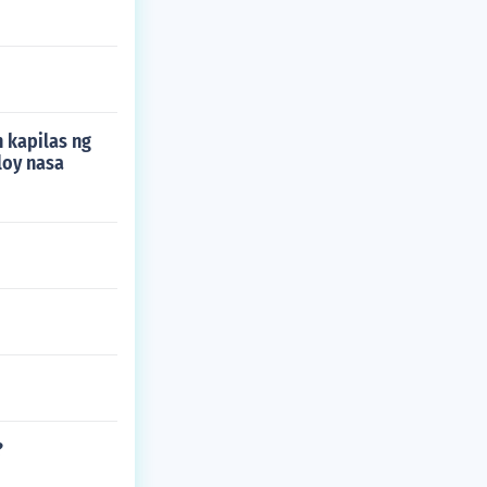
n kapilas ng
loy nasa
?