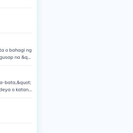
ita o bahagi ng
ngusap na &qu
y inuulit upa
pagpapalakas
ta-bata,&quot;
ideya o katang