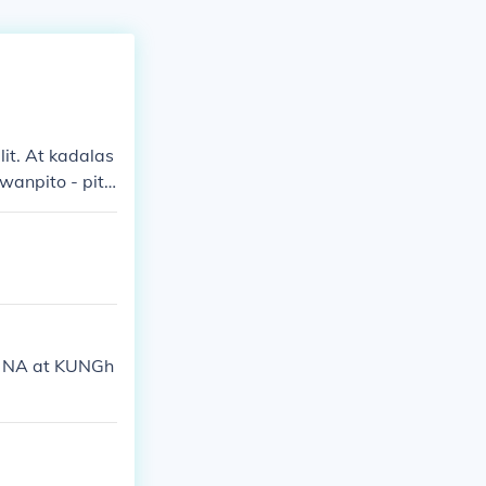
lit. At kadalas
wanpito - pito
ang mismong in
g NA at KUNGh