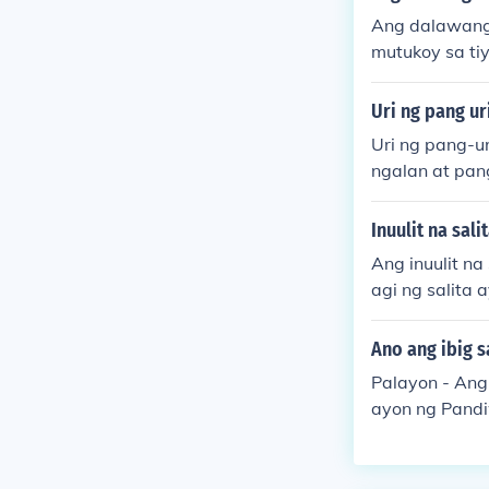
Ang dalawang 
mutukoy sa ti
t; samantalan
san ang pag-uu
Uri ng pang ur
ng pangngalan
Uri ng pang-u
ag-uugnay sa m
ngalan at pan
a hitsura ,lak
mbawa: Ang m
Inuulit na sali
agsasabi ng d
Ang inuulit na
atakaran/Kardi
agi ng salita
na bilang - in
min. Halimbaw
3. Pahalaga -
&quot; upang 
Ano ang ibig 
ati o pagbaba
ginagamit sa 
anunuran/Ordi
Palayon - Ang
y at mas mali
awa,pampito,p
ayon ng Pandi
agyan ng panla
ngngalan- An
may anyong p
bawa:Ang pagt
a: Ang bus ay
gngalan ay pin