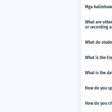
Mga halimbaw
What are other
or recording a
What do studen
What is the Eng
What is the dat
How do you spe
How do you ci