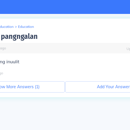
Education
>
Education
a pangngalan
ago
U
ng inuulit
go
ow More Answers (
1
)
Add Your Answer