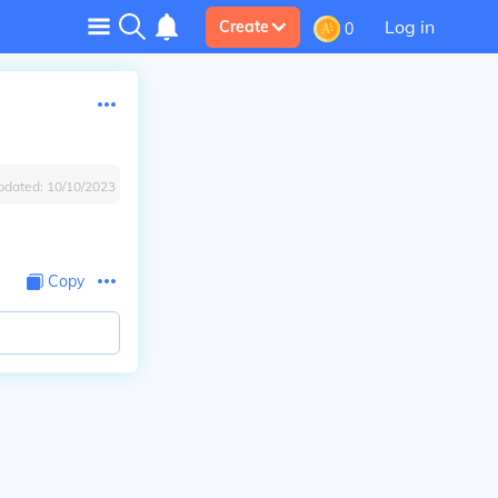
Log in
Create
0
pdated:
10/10/2023
Copy