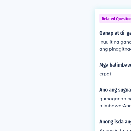
Related Questio
Ganap at di-ga
Inuulit na gan
ang pinagitna
Inuulit na di-
uulit.Halimba
Mga halimbawa 
erpat
Ano ang sugna
gumaganap ng
alimbawa:Ang 
Anong isda ang
Anong isda an