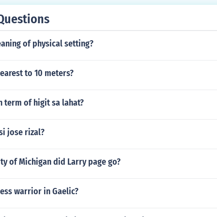
 Mababait ang mga kapitbahay nila.
Questions
aning of physical setting?
nearest to 10 meters?
h term of higit sa lahat?
si jose rizal?
ty of Michigan did Larry page go?
less warrior in Gaelic?