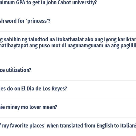
nimum GPA to get in john Cabot university?
ish word for 'princess'?
g sabihin ng taludtod na itokatiwalat ako ang iyong karikta
 matibaytapat ang puso mot di nagunamgunam na ang paglili
ce utilization?
es do on El Dia de Los Reyes?
ie miney mo lover mean?
f my favorite places' when translated from English to Italian