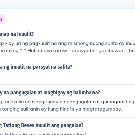
ns
nap na Inuulit?
ap - ay uri ng pag-uulit na ang mismong buong salita ay inuu
an ito ng "-".Halimbawa:araw - arawgabi - gabibuwan - bu
ganap - ay uri ng pag-uulit na ang bahagi lamang ng salita 
wa:kakantauulanaarawdidilim
ng inuulit na parsyal na salita?
y na pangngalan at magbigay ng halimbawa?
 tungkulin ng isang tunay na pangngalan at gumagamit n
tanging suliranin ay kung hindi siya magtatagumpay.
 Tatlong Beses inuulit ang pangalan?
g Tatlong Beses inuulit ang pangalan?