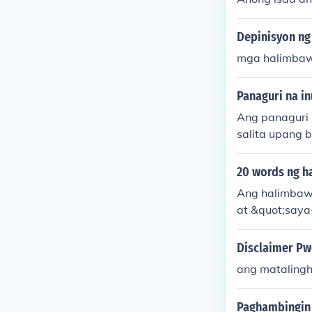
Depinisyon ng
mga halimbaw
Panaguri na in
Ang panaguri n
salita upang 
ot;Ang ganda-
ng ipahayag a
20 words ng ha
ng mensahe a
Ang halimbawa
at &quot;saya
ian.
Disclaimer Pw
ang mataling
Paghambingin 