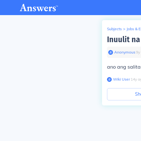
Subjects
>
Jobs & 
Inuulit n
Anonymous
∙
9
y
ano ang salita
Wiki User
∙
14
y
a
Sh