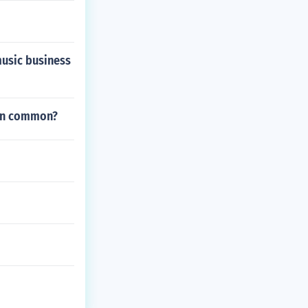
 music business
e in common?