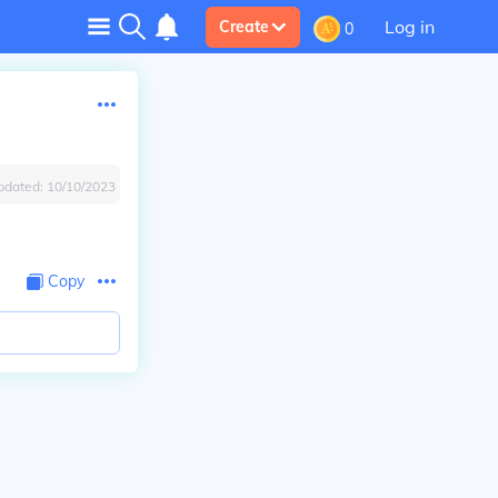
Log in
Create
0
pdated:
10/10/2023
Copy