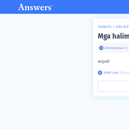
Subjects
>
Jobs & 
Mga halim
Anonymous
∙
9
y
erpat
Wiki User
∙
15
y
a