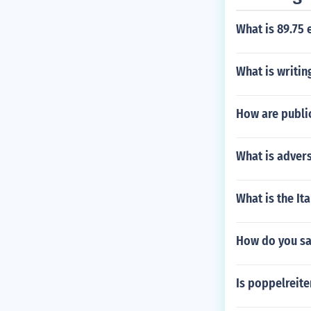
What is 89.75 
What is writing
How are public
What is advers
What is the Ita
How do you sa
Is poppelreit