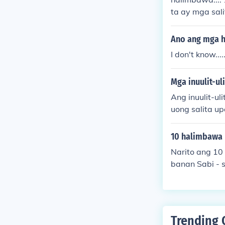
ta ay mga sal
ugan ito ay ka
Ano ang mga h
I don't know.....
Mga inuulit-uli
Ang inuulit-ul
uong salita u
ng &quot;sama
pino, karaniw
10 halimbawa n
apan upang ma
Narito ang 10 halimbawa ng
y nagbibigay d
banan Sabi - s
Lakas - lakas-lakas Dati - dati-da
on ng pag-uul
ha ng bagong 
Trending 