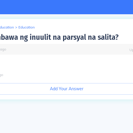
Education
>
Education
bawa ng inuulit na parsyal na salita?
ago
U
go
Add Your Answer