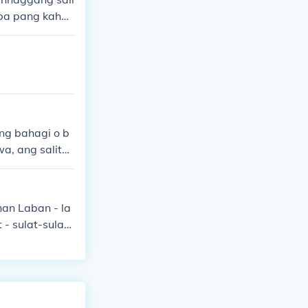
iba pang kahul
ang bahagi o b
a, ang salita
ngan. Sa Fili
raw-araw na us
ng pag-uulit a
 - sulat-sulat
nsahe o paglik