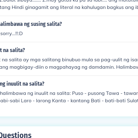
itang Hindi ginagamit ang literal na kahulugan bagkus ang 
tubas sa idiomatikong salita sa ingles
alimbawa ng susing salita?
sorry...!!:D
t na salita?
it na salita ay mga salitang binubuo mula sa pag-uulit ng is
pang magbigay-diin o magpahayag ng damdamin. Halimbaw
-sama&quot; ay nagpapahiwatig ng pagkakaisa o pagtutulu
ang ginagamit ito sa mga idiomatic expressions at pang-a
g inuulit na salita?
ging mas makulay at masining ang wika. Ang ganitong uri 
 inuulit na salita: Puso - pusong Tawa - tawanan Laban - la
in ng ritmo sa pagsasalita.
abi-sabi Laro - larong Kanta - kantang Bati - bati-bati Sulat
ti Ang mga salitang ito ay nagpapakita ng pagkakaro
it para sa iba't ibang layunin, gaya ng pagpapalakas ng me
kahulugan.
Questions