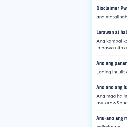
Disclaimer Pw
ang mataling
Larawan at ha
Ang kambal ka
imbawa nito a
t;p&quot; ay 
g &quot;b&quot
Ano ang panana
itmo sa pagbi
Laging inuulit
Ano ano ang ha
Ang mga halim
aw-araw&quot
g pag-uulit n
lit o dami. Ma
Anu-ano ang m
tahimik&quot;
halimbawa.... 