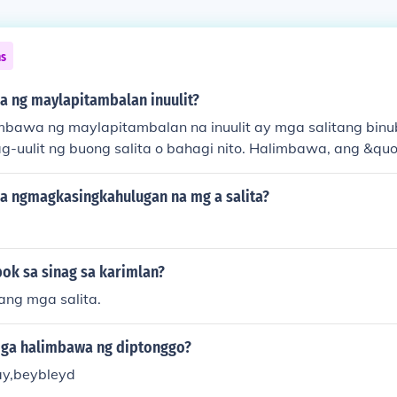
ns
 ng maylapitambalan inuulit?
bawa ng maylapitambalan na inuulit ay mga salitang bin
g-uulit ng buong salita o bahagi nito. Halimbawa, ang &q
a sa &quot;sama&quot;) at &quot;bata-bata&quot; (mula s
a salitang ito ay kadalasang nagpapahayag ng pagkilos o 
 ngmagkasingkahulugan na mg a salita?
dalawahan o higit pang elemento.
bok sa sinag sa karimlan?
 ang mga salita.
ga halimbawa ng diptonggo?
ay,beybleyd