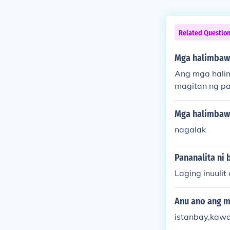
Related Questio
Mga halimbawa
Ang mga halim
magitan ng pa
ng&quot; (mul
uot;). Ang mg
Mga halimbawa
kinalaman sa 
nagalak
Pananalita ni 
Laging inuulit
Anu ano ang m
istanbay,kaw