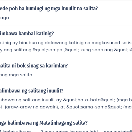
ede poh ba humingi ng mga inuulit na salita?
haga
limbawa kambal katinig?
tinig ay binubuo ng dalawang katinig na magkasunod sa isa
y ang salitang &quot;sampal,&quot; kung saan ang &quot;s
kambal katinig. Isa pang halimbawa ay &quot;bubong,&quot;
; ay inuulit. Ang mga kambal katinig ay nagbibigay ng tiya
lita ni bok sinag sa karimlan?
gkas ng mga salita.
 ang mga salita.
limbawa ng salitang inuulit?
bawa ng salitang inuulit ay &quot;bata-bata&quot; (mga b
; (araw-araw na gawain), at &quot;sama-sama&quot; (m
g salita ay karaniwang ginagamit upang bigyang-diin ang i
aari rin itong gamitin sa mga pang-uri at pandiwa, tulad ng
ga halimbawa ng Matalinhagang salita?
 o &quot;takbo-takbo.&quot;
1.balat sibuya....... 2.may gatas ka pa sa labi.... ang matata