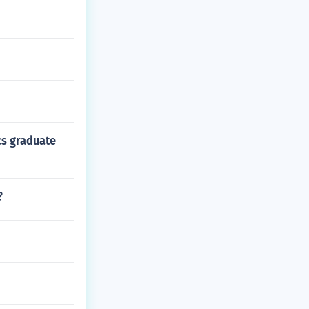
cs graduate
?