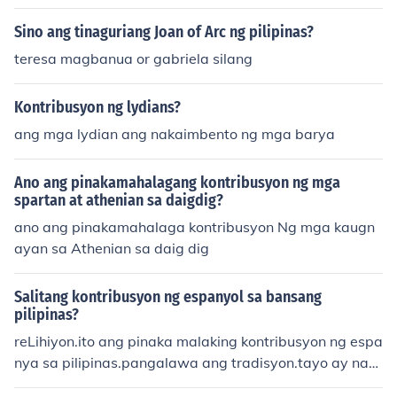
yani sa Pilipinas na nanguna sa isang rebelyon laban s
a mga Espanyol noong ika-18 siglo. Matapos ang pagk
Sino ang tinaguriang Joan of Arc ng pilipinas?
amatay ng kanyang asawa, ipinagpatuloy ni Gabriela
teresa magbanua or gabriela silang
ang laban para sa kalayaan ng kanyang bayan, na nag
pakita ng kanyang tapang at determinasyon. Ang kany
Kontribusyon ng lydians?
ang buhay at mga kontribusyon ay patuloy na nagbibig
ay inspirasyon sa mga Pilipino hanggang sa kasalukuy
ang mga lydian ang nakaimbento ng mga barya
an.
Ano ang pinakamahalagang kontribusyon ng mga
spartan at athenian sa daigdig?
ano ang pinakamahalaga kontribusyon Ng mga kaugn
ayan sa Athenian sa daig dig
Salitang kontribusyon ng espanyol sa bansang
pilipinas?
reLihiyon.ito ang pinaka malaking kontribusyon ng espa
nya sa pilipinas.pangalawa ang tradisyon.tayo ay nag
diriwang ng mga fiestang bayan.marahil ito ang pinak