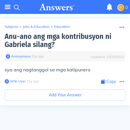
0
Subjects
>
Jobs & Education
>
Education
Anu-ano ang mga kontribusyon ni
Gabriela silang?
Anonymous
∙
15
y
ago
Updated:
12/20/2022
sya ang nagtanggol sa mga katipunero
Wiki User
∙
15
y
ago
Copy
Add Your Answer