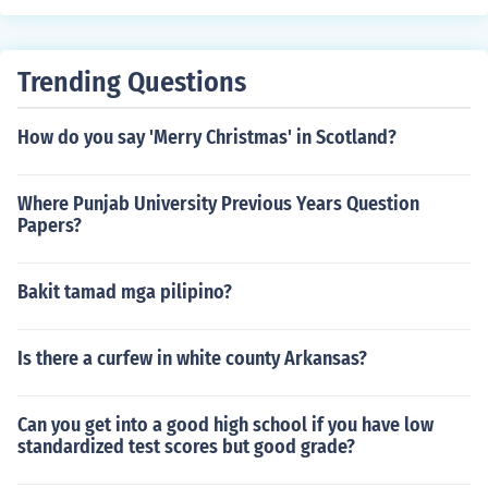
hism sa rehiyon. Ang kanilang arkitektura at sining ay n
agpapakita ng kanilang kahusayan at kagandahan. Bu
kod dito, ang Vietnam ay may malaking kontribusyon s
Trending Questions
a larangan ng agrikultura, partikular na sa pag-aani ng
bigas at iba pang mga produktong agrikultural.
How do you say 'Merry Christmas' in Scotland?
Where Punjab University Previous Years Question
Papers?
Bakit tamad mga pilipino?
Is there a curfew in white county Arkansas?
Can you get into a good high school if you have low
standardized test scores but good grade?