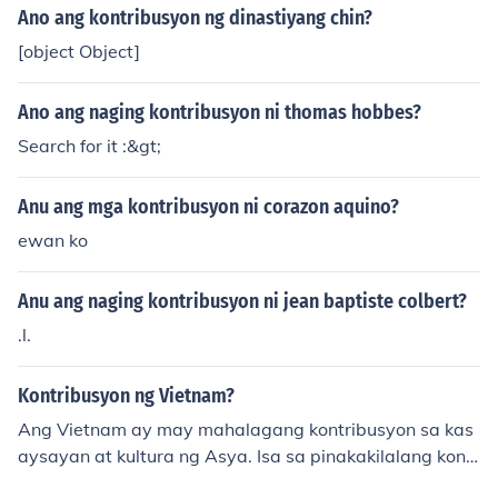
a malaking okasyon sa pilipinas at mga lungsod nito
Ano ang kontribusyon ng dinastiyang chin?
[object Object]
Ano ang naging kontribusyon ni thomas hobbes?
Search for it :&gt;
Anu ang mga kontribusyon ni corazon aquino?
ewan ko
Anu ang naging kontribusyon ni jean baptiste colbert?
.l.
Kontribusyon ng Vietnam?
Ang Vietnam ay may mahalagang kontribusyon sa kas
aysayan at kultura ng Asya. Isa sa pinakakilalang kontr
ibusyon ng Vietnam ay ang pagpapalaganap ng Budd