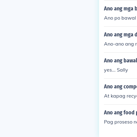
s na pagkain,
Ano ang mga b
ubig at mga p
Ano po bawal
Ano ang mga d
Ano-ano ang 
Ano ang bawal 
yes... Sally
Ano ang comp
At kapag recy
Ano ang food 
Pag proseso n