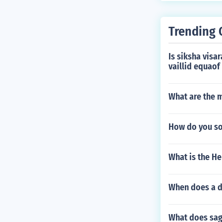
Trending 
Is siksha visa
vaillid equaof
What are the m
How do you sol
What is the H
When does a d
What does sag