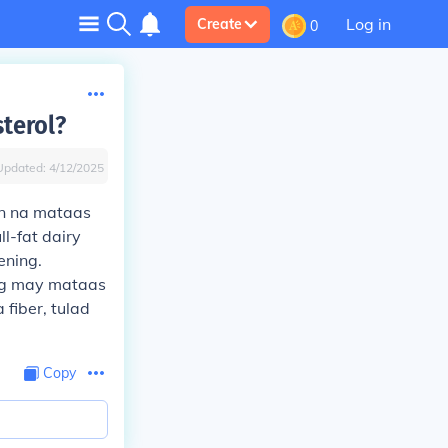
Log in
Create
0
terol?
Updated:
4/12/2025
n na mataas
l-fat dairy
ening.
ng may mataas
fiber, tulad
Copy