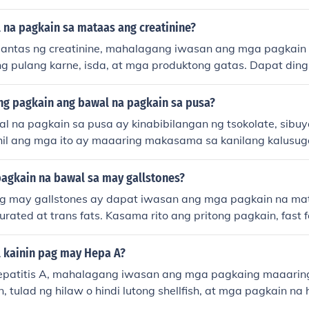
 na pagkain sa mataas ang creatinine?
antas ng creatinine, mahalagang iwasan ang mga pagkain
ng pulang karne, isda, at mga produktong gatas. Dapat ding
may mataas na sodium, tulad ng mga processed foods at fas
magpataas ng presyon ng dugo at magpahirap sa mga bato.
ng pagkain ang bawal na pagkain sa pusa?
ng may mataas na potassium at phosphorus, tulad ng mga 
 na pagkain sa pusa ay kinabibilangan ng tsokolate, sibu
t drink. Mahalaga ang konsultasyon sa doktor o dietitian p
hil ang mga ito ay maaaring makasama sa kanilang kalusug
ain.
in na mataas sa taba at asin, pati na rin ang gatas at mg
araming pusa ang lactose intolerant. Mahalaga ring huwag 
agkain na bawal sa may gallstones?
ula sa mga prutas, dahil maaari itong maging sanhi ng pagk
 may gallstones ay dapat iwasan ang mga pagkain na mata
 system.
urated at trans fats. Kasama rito ang pritong pagkain, fast 
s. Dapat ding limitahan ang pagkonsumo ng mga matatami
i na rin ang mga mataas sa kolesterol tulad ng red meat at fu
 kainin pag may Hepa A?
aga ring kumain ng mga pagkaing mayaman sa fiber, tulad n
patitis A, mahalagang iwasan ang mga pagkaing maaarin
rains.
 tulad ng hilaw o hindi lutong shellfish, at mga pagkain na h
 ding iwasan ang mga pagkaing may mataas na fat conten