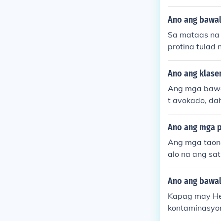
Ano ang bawal
Sa mataas na 
protina tulad 
mga pagkaing 
maaari itong 
Ano ang klase
ng mga pagkai
Ang mga bawal
as, at mga sof
t avokado, da
gabay sa pagk
ang mga pagka
airy, dahil m
Ano ang mga p
buto o butil m
Ang mga taong
ang digestive
alo na ang sat
ocessed snack
at inumin, pat
Ano ang bawal
oducts. Mahal
Kapag may He
ay, at whole g
kontaminasyon,
maayos. Dapat