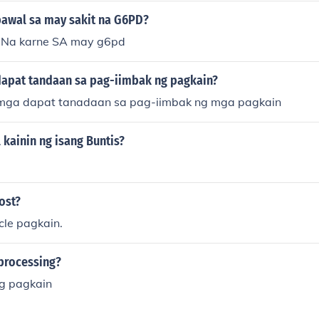
 dahil maaaring magpalala ng sintomas. Siguraduhing laging
awal sa may sakit na G6PD?
agkain na kinakain.
 Na karne SA may g6pd
apat tandaan sa pag-iimbak ng pagkain?
mga dapat tanadaan sa pag-iimbak ng mga pagkain
kainin ng isang Buntis?
ost?
cle pagkain.
processing?
g pagkain