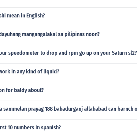
shi mean in English?
dayuhang mangangalakal sa pilipinas noon?
our speedometer to drop and rpm go up on your Saturn sl2?
ork in any kind of liquid?
on for baldy about?
ya sammelan prayag 188 bahadurganj allahabad can barnch of
irst 10 numbers in spanish?