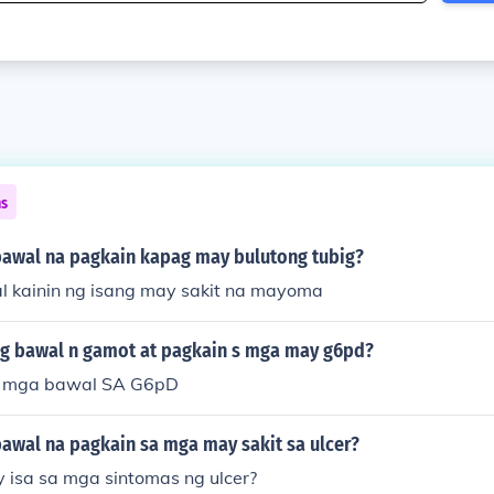
ns
awal na pagkain kapag may bulutong tubig?
 kainin ng isang may sakit na mayoma
ng bawal n gamot at pagkain s mga may g6pd?
g mga bawal SA G6pD
awal na pagkain sa mga may sakit sa ulcer?
y isa sa mga sintomas ng ulcer?