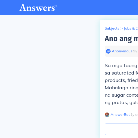
Subjects
>
Jobs & 
Ano ang m
Anonymous
∙
9
y
Sa mga taong 
sa saturated f
products, fri
Mahalaga ring
na sugar cont
ng prutas, gul
AnswerBot
∙
1
y
a