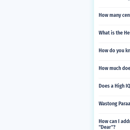
How many cent
What is the He
How do you kno
How much does
Does a High IQ
Wastong Paraa
How can I addr
"Dear"?