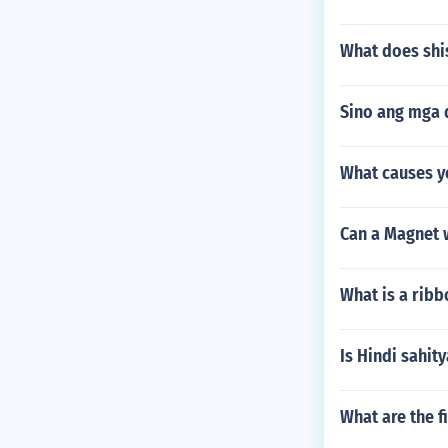
What does shi
Sino ang mga 
What causes y
Can a Magnet w
What is a ribb
Is Hindi sahit
What are the f