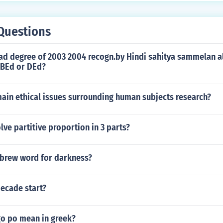
Questions
rad degree of 2003 2004 recogn.by Hindi sahitya sammelan a
 BEd or DEd?
ain ethical issues surrounding human subjects research?
ve partitive proportion in 3 parts?
ebrew word for darkness?
ecade start?
o po mean in greek?