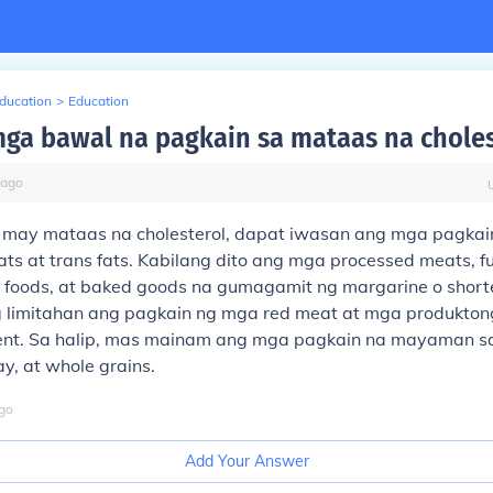
Education
>
Education
ga bawal na pagkain sa mataas na choles
ago
may mataas na cholesterol, dapat iwasan ang mga pagkai
ats at trans fats. Kabilang dito ang mga processed meats, ful
ed foods, at baked goods na gumagamit ng margarine o short
 limitahan ang pagkain ng mga red meat at mga produkto
ent. Sa halip, mas mainam ang mga pagkain na mayaman sa 
ay, at whole grains.
go
Add Your Answer