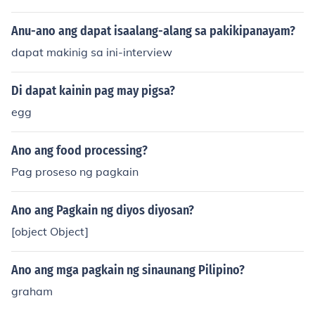
kahulugan. Dapat isaalang-alang ang kultura at idiom
atikong ekspresyon ng parehong wika upang maiwasa
Anu-ano ang dapat isaalang-alang sa pakikipanayam?
n ang maling interpretasyon. Gayundin, ang pagsasaal
dapat makinig sa ini-interview
ang-alang sa tono at estilo ng orihinal na akda ay kritik
al upang mapanatili ang pagkakakilanlan ng may-akd
Di dapat kainin pag may pigsa?
a. Sa huli, ang pagiging tapat at malikhain sa pagsasal
in ay susi sa isang mahusay na salin.
egg
Ano ang food processing?
Pag proseso ng pagkain
Ano ang Pagkain ng diyos diyosan?
[object Object]
Ano ang mga pagkain ng sinaunang Pilipino?
graham