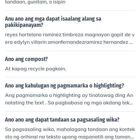
tandaan, gunitain, o isipin
Anu ano ang mga dapat isaalang alang sa
pakikipanayam?
reyes hortelano rominez timbreza magnayon gapit de v
era edylyn villarin amonfernandezramirez hernandez d
alida nuguid reginio laroga jogoJHONNYBOYGARCIA
Ano ang compost?
At kapag recycle pagkain.
Ano ang kahulugan ng pagmamarka o highlighting?
Ang pagmamarka o highlighting ay tinatawag ding An
notating the text . Sa pagbabasa ng mga akdang tekni
kal, siyentipiko, pandalubhasa at maraming salita o ke
ywords ang dapat na tandaan.
Ano ano ang dapat tandaan sa pagsasaling wika?
Sa pagsasaling wika, mahalagang tandaan ang kontek
sto ng orihinal na teksto upang mapanatili ang tamang