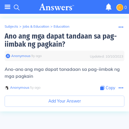
0
Subjects
>
Jobs & Education
>
Education
Ano ang mga dapat tandaan sa pag-
iimbak ng pagkain?
Anonymous
∙
9
y
ago
Updated:
10/10/2023
Ano-ano ang mga dapat tanadaan sa pag-iimbak ng
mga pagkain
Anonymous
∙
5
y
ago
Copy
Add Your Answer