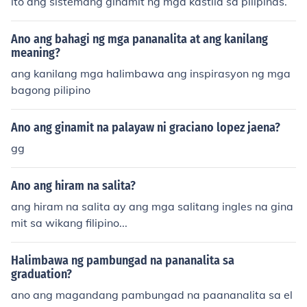
ito ang sistemang ginamit ng mga kastila sa pilipinas.
Ano ang bahagi ng mga pananalita at ang kanilang
meaning?
ang kanilang mga halimbawa ang inspirasyon ng mga
bagong pilipino
Ano ang ginamit na palayaw ni graciano lopez jaena?
gg
Ano ang hiram na salita?
ang hiram na salita ay ang mga salitang ingles na gina
mit sa wikang filipino...
Halimbawa ng pambungad na pananalita sa
graduation?
ano ang magandang pambungad na paananalita sa el