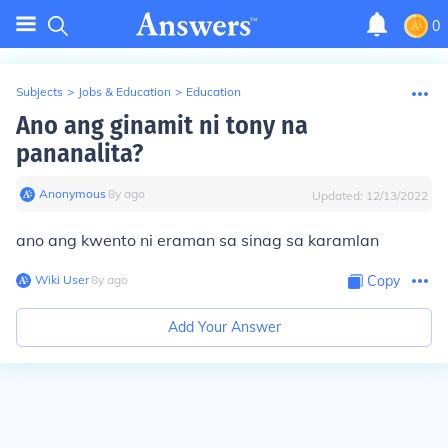
0
Subjects
>
Jobs & Education
>
Education
Ano ang ginamit ni tony na
pananalita?
Anonymous
∙
8
y
ago
Updated:
12/13/2022
ano ang kwento ni eraman sa sinag sa karamlan
Wiki User
∙
8
y
ago
Copy
Add Your Answer