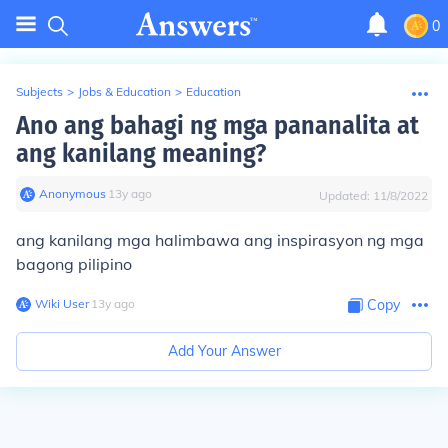
0
Subjects
>
Jobs & Education
>
Education
Ano ang bahagi ng mga pananalita at
ang kanilang meaning?
Anonymous
∙
13
y
ago
Updated:
11/8/2022
ang kanilang mga halimbawa ang inspirasyon ng mga
bagong pilipino
Wiki User
∙
13
y
ago
Copy
Add Your Answer