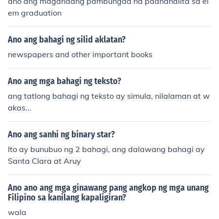
ano ang magandang pambungad na paananalita sa el
em graduation
Ano ang bahagi ng silid aklatan?
newspapers and other important books
Ano ang mga bahagi ng teksto?
ang tatlong bahagi ng teksto ay simula, nilalaman at w
akas...
Ano ang sanhi ng binary star?
Ito ay bunubuo ng 2 bahagi, ang dalawang bahagi ay
Santa Clara at Aruy
Ano ano ang mga ginawang pang angkop ng mga unang
Filipino sa kanilang kapaligiran?
wala