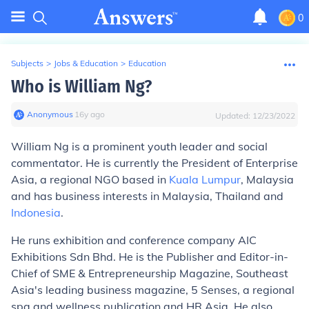
0
Subjects
>
Jobs & Education
>
Education
Who is William Ng?
Anonymous
∙
16
y
ago
Updated:
12/23/2022
William Ng is a prominent youth leader and social
commentator. He is currently the President of Enterprise
Asia, a regional NGO based in
Kuala Lumpur
, Malaysia
and has business interests in Malaysia, Thailand and
Indonesia
.
He runs exhibition and conference company AIC
Exhibitions Sdn Bhd. He is the Publisher and Editor-in-
Chief of SME & Entrepreneurship Magazine, Southeast
Asia's leading business magazine, 5 Senses, a regional
spa and wellness publication and HR Asia. He also