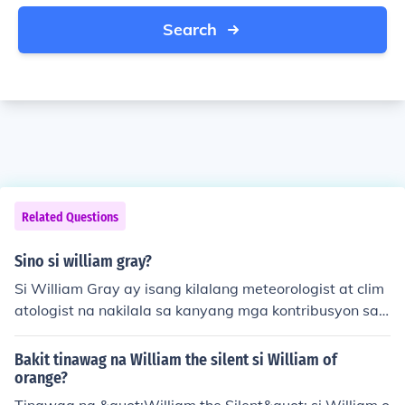
Search
Related Questions
Sino si william gray?
Si William Gray ay isang kilalang meteorologist at clim
atologist na nakilala sa kanyang mga kontribusyon sa
pag-aaral ng mga bagyo at tropical cyclones. Siya ang
nagtatag ng sistema ng pagbibigay ng pangalan sa m
Bakit tinawag na William the silent si William of
ga bagyo sa Atlantiko, na ginagamit pa rin hanggang s
orange?
a kasalukuyan. Sa kanyang karera, nag-aral siya ng m