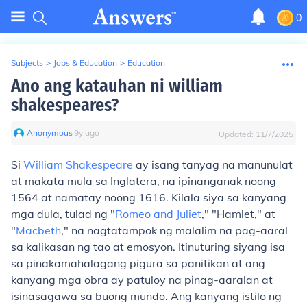
0
Subjects
>
Jobs & Education
>
Education
Ano ang katauhan ni william
shakespeares?
Anonymous
∙
9
y
ago
Updated:
11/7/2025
Si
William Shakespeare
ay isang tanyag na manunulat
at makata mula sa Inglatera, na ipinanganak noong
1564 at namatay noong 1616. Kilala siya sa kanyang
mga dula, tulad ng "
Romeo and Juliet
," "Hamlet," at
"
Macbeth
," na nagtatampok ng malalim na pag-aaral
sa kalikasan ng tao at emosyon. Itinuturing siyang isa
sa pinakamahalagang pigura sa panitikan at ang
kanyang mga obra ay patuloy na pinag-aaralan at
isinasagawa sa buong mundo. Ang kanyang istilo ng