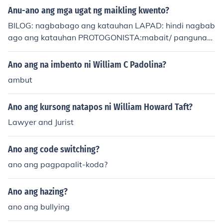
Anu-ano ang mga ugat ng maikling kwento?
BILOG: nagbabago ang katauhan LAPAD: hindi nagbab
ago ang katauhan PROTOGONISTA:mabait/ pangunahi
ng tauhan (bida) ANTAGONISTA: masama (kontrabida)
Ano ang na imbento ni William C Padolina?
ambut
Ano ang kursong natapos ni William Howard Taft?
Lawyer and Jurist
Ano ang code switching?
ano ang pagpapalit-koda?
Ano ang hazing?
ano ang bullying