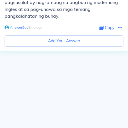
pagsusulat ay nag-ambag sa pagbuo ng modernong
Ingles at sa pag-unawa sa mga temang
pangkalahatan ng buhay.
AnswerBot
∙
9
mo
ago
Copy
Add Your Answer