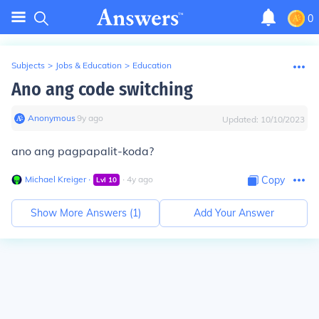
0
Subjects
>
Jobs & Education
>
Education
Ano ang code switching
Anonymous
∙
9
y
ago
Updated:
10/10/2023
ano ang pagpapalit-koda?
Michael Kreiger
∙
∙
4
y
ago
Copy
Lvl
10
Show More Answers (
1
)
Add Your Answer