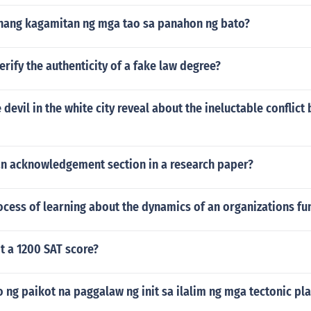
nang kagamitan ng mga tao sa panahon ng bato?
rify the authenticity of a fake law degree?
devil in the white city reveal about the ineluctable conflic
an acknowledgement section in a research paper?
ocess of learning about the dynamics of an organizations fu
t a 1200 SAT score?
 ng paikot na paggalaw ng init sa ilalim ng mga tectonic pla