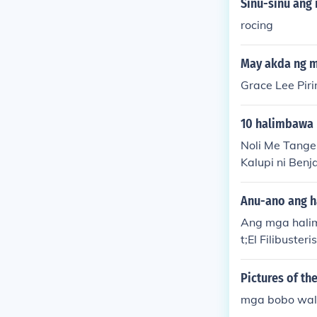
Sinu-sinu ang
rocing
May akda ng m
Grace Lee Piri
10 halimbawa p
Noli Me Tanger
Kalupi ni Benj
Rizal Dekada 
Mga Kuko ng L
Anu-ano ang h
Cristobal Cruz
Ang mga halim
t;El Filibuste
an sa ilalim 
&quot;Mga Ibo
Pictures of th
a ng mga Pili
mga bobo wala
n ng mga kwen