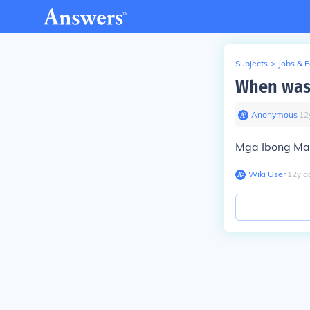
Subjects
>
Jobs & 
When was 
Anonymous
∙
12
Mga Ibong Man
Wiki User
∙
12
y
a