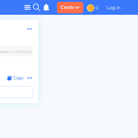
Log in
Create
0
pdated:
12/24/2022
Copy