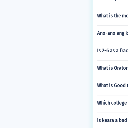
What is the me
Ano-ano ang k
Is 2-6 as a fra
What is Orator
What is Good 
Which college 
Is keara a ba