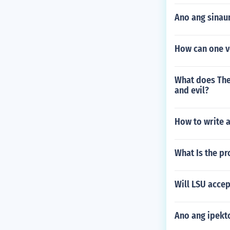
Ano ang sinau
How can one ve
What does The 
and evil?
How to write 
What Is the pr
Will LSU accep
Ano ang ipekto