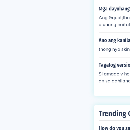
aguhin ang li
Mga dayuhang 
Ang &quot;Ibo
a unang naita
na Espanyol, 
ganap ng mga 
Ano ang kanila
kwentong ito 
tnong nyo skin.
luwensyahan n
ng mahalaga a
Tagalog versi
Si amado v he
an sa dahila
ga dukhang ma
m,aliw-iw. Mg
g malaya ang 
Trending 
How do you sa