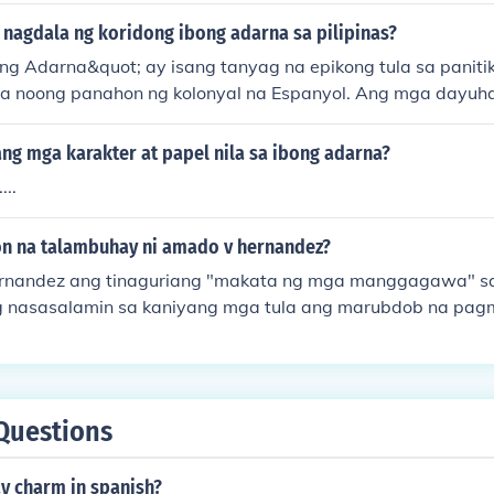
punan.
nagdala ng koridong ibong adarna sa pilipinas?
ng Adarna&quot; ay isang tanyag na epikong tula sa panitik
la noong panahon ng kolonyal na Espanyol. Ang mga dayu
tulad ni José de la Cruz (aka Huseng Batute), ay nag-amba
kuwentong bayan at epiko, kabilang ang &quot;Ibong Ada
ng mga karakter at papel nila sa ibong adarna?
ay batay sa mga tradisyunal na kwentong folklor ng mga Pil
...
g mga banyagang kultura. Sa kabila ng mga impluwensyang 
ng &quot;Ibong Adarna&quot; bilang bahagi ng kulturang Pi
on na talambuhay ni amado v hernandez?
rnandez ang tinaguriang "makata ng mga manggagawa" sa 
ng nasasalamin sa kaniyang mga tula ang marubdob na pa
nggagawa. Para sa kanya, ang tula ay ay halimuyak, tagin
a akda: isang dipang langit mga ibong mandaragit luha ng
panday munting lupa by: charlie ganitano sta.ines paniqui
Questions
y charm in spanish?