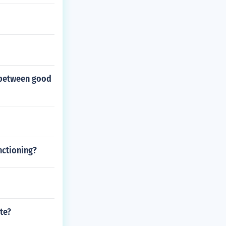
t between good
nctioning?
te?