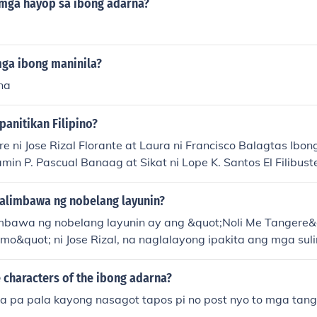
 mga hayop sa ibong adarna?
ga ibong maninila?
na
anitikan Filipino?
e ni Jose Rizal Florante at Laura ni Francisco Balagtas Ib
amin P. Pascual Banaag at Sikat ni Lope K. Santos El Filibust
'70 ni Lualhati Bautista Mga Ibong Mandaragit ni Amado V.
iwanag ni Edgardo M. Reyes Ang Tondo Man Ay May Langit
alimbawa ng nobelang layunin?
bawa ng nobelang layunin ay ang &quot;Noli Me Tangere&
rismo&quot; ni Jose Rizal, na naglalayong ipakita ang mga suli
ng koloniyal na pamamahala ng mga Espanyol. Isa pang hal
ng Mandaragit&quot; ni Amado Hernandez, na tumatalakay
e characters of the ibong adarna?
pino para sa kalayaan. Ang mga nobelang ito ay hindi lama
 pa pala kayong nasagot tapos pi no post nyo to mga tan
to kundi naglalaman din ng mga mensahe at layunin na n