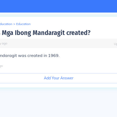
Education
>
Education
Mga Ibong Mandaragit created?
y
ago
U
daragit was created in 1969.
go
Add Your Answer