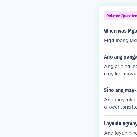
Related Questio
When was Mga 
Mga Ibong Man
Ano ang panga
Ang orihinal n
o ay karaniwa
nakop ng mga 
g Pilipino at 
Sino ang may-
mga pakikipag
Ang may-akda 
a.
g kwentong ito
a mga pista s
ng kahalagah
Layunin ngmay
Ang layunin n