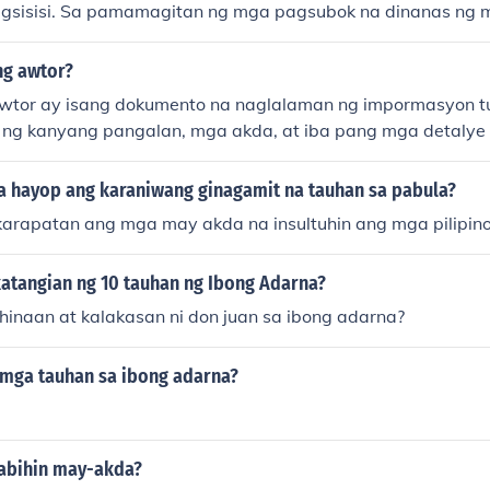
agsisisi. Sa pamamagitan ng mga pagsubok na dinanas ng mg
 mga aral tungkol sa pag-ibig, sakripisyo, at ang paghaha
nto rin ay nagbibigay-diin sa kahalagahan ng pagkakaroon
ng awtor?
ang pagwawagi sa mga hamon ng buhay. Sa kabuuan, ang a
wtor ay isang dokumento na naglalaman ng impormasyon tu
n ng mga moral na aral na mahalaga sa lipunan.
d ng kanyang pangalan, mga akda, at iba pang mga detaly
ng mga isinulat. Karaniwan itong ginagamit sa mga aklatan
ga plataporma upang madaling makilala ang mga awtor at 
a hayop ang karaniwang ginagamit na tauhan sa pabula?
yon sa literatura. Mahalaga ito sa pagsasaliksik at pag-u
rapatan ang mga may akda na insultuhin ang mga pilipino . . . 
ng may-akda.
atangian ng 10 tauhan ng Ibong Adarna?
hinaan at kalakasan ni don juan sa ibong adarna?
 mga tauhan sa ibong adarna?
sabihin may-akda?