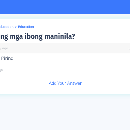
Education
>
Education
ng mga ibong maninila?
y
ago
 Pirina
go
Add Your Answer