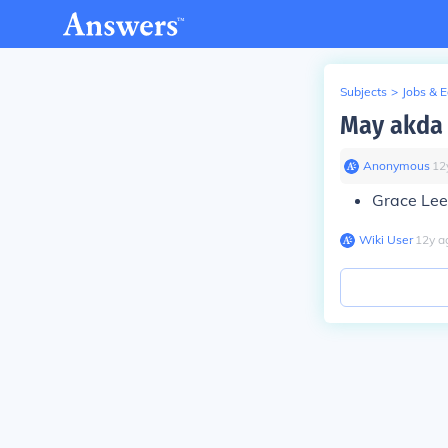
Subjects
>
Jobs & 
May akda 
Anonymous
∙
12
Grace Lee
Wiki User
∙
12
y
a