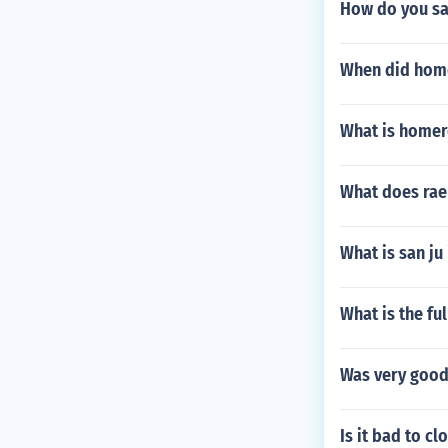
How do you sa
When did hom
What is home
What does rae
What is san ju 
What is the fu
Was very good 
Is it bad to cl