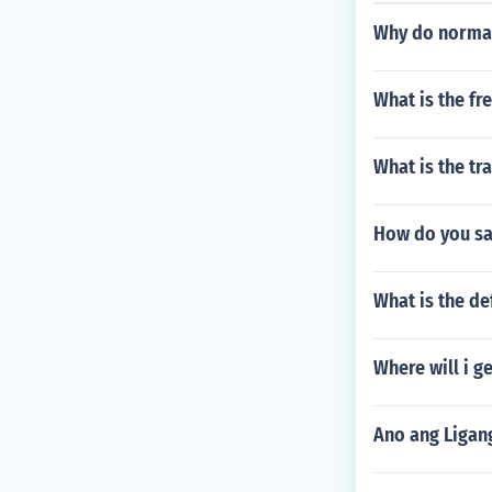
sa pamilya.
Why do normal
What is the fr
What is the tr
How do you say
What is the de
Where will i g
Ano ang Ligan