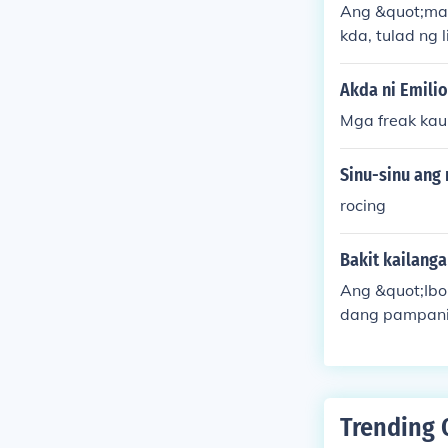
Ang &quot;may
kda, tulad ng 
akapaloob sa 
po ng mga tao
Akda ni Emilio
konteksto, an
Mga freak kau
a mambabasa
Sinu-sinu ang
rocing
Bakit kailang
Ang &quot;Ibo
dang pampanit
Ang kwento ay
aglalakbay up
ng. Bukod dito
ahalaga sa at
Trending 
babasa na pa