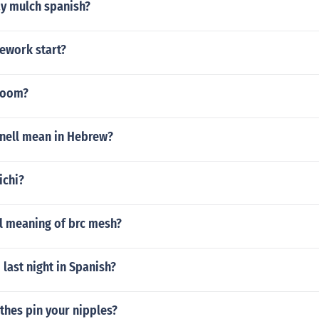
y mulch spanish?
ework start?
room?
nell mean in Hebrew?
ichi?
ll meaning of brc mesh?
last night in Spanish?
othes pin your nipples?