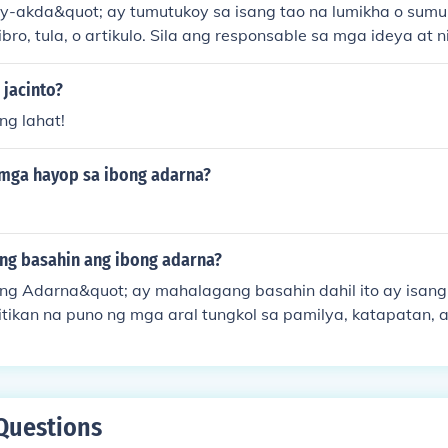
-akda&quot; ay tumutukoy sa isang tao na lumikha o sumul
libro, tula, o artikulo. Sila ang responsable sa mga ideya at 
kanilang mga isinulat. Ang may-akda ay maaaring isang ind
 na nagtutulungan sa isang proyekto ng pagsusulat. Sa m
 jacinto?
g kanilang trabaho ay nagbibigay ng kaalaman, aliw, at ins
ng lahat!
.
 mga hayop sa ibong adarna?
ang basahin ang ibong adarna?
ng Adarna&quot; ay mahalagang basahin dahil ito ay isang 
ikan na puno ng mga aral tungkol sa pamilya, katapatan, a
 naglalarawan ng pakikipagsapalaran ng mga prinsipe at 
ang mahanap ang ibong Adarna, na simbolo ng pag-asa a
, nagbibigay ito ng pananaw sa kulturang Pilipino at mga t
ing pagkakakilanlan. Sa kabuuan, ang akda ay nag-aany
Questions
g-isipan ang mga halaga ng buhay at ang kahalagahan n