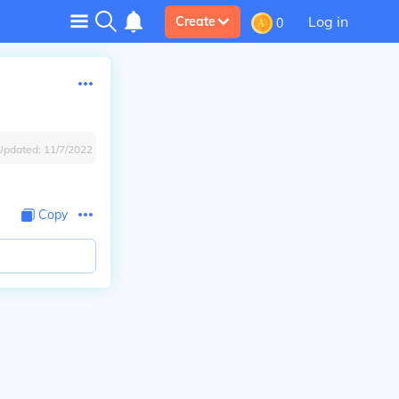
Log in
Create
0
Updated:
11/7/2022
Copy