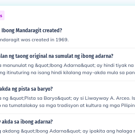
ns
Ibong Mandaragit created?
daragit was created in 1969.
lan ng taong original na sumulat ng ibong adarna?
a manunulat ng &quot;Ibong Adarna&quot; ay hindi tiyak na 
ng itinuturing na isang hindi kilalang may-akda mula sa p
Kastila sa Pilipinas. Ang akda ay isang mahalagang bahagi
ipinapalagay na isinulat ito noong ika-16 na siglo. Ang kwent
akda ng pista sa baryo?
sapalaran ng mga prinsipe at ang kanilang paghahanap s
ng &quot;Pista sa Baryo&quot; ay si Liwayway A. Arceo. Is
 na tumatalakay sa mga tradisyon at kultura ng mga Pilipino
a mga baryo. Sa kanyang akda, nailarawan ang mga ugnaya
an ng mga pagdiriwang sa komunidad.
 akda sa ibong adarna?
g akdang &quot;Ibong Adarna&quot; ay ipakita ang halaga 