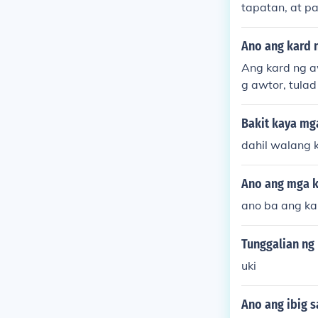
tapatan, at p
inatampok ang
anan. Ang kwe
Ano ang kard 
sa kapwa at 
Ang kard ng a
ilbing salami
g awtor, tula
ayan sa kanya
at iba pang m
Bakit kaya mg
mga kontribus
dahil walang ka
kda sa kanila
Ano ang mga k
ano ba ang ka
Tunggalian ng
uki
Ano ang ibig 