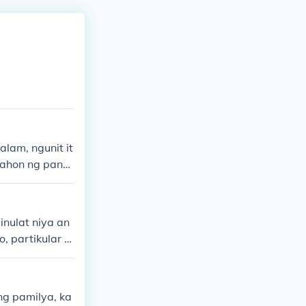
alam, ngunit it
anahon ng pana
 ng panitikan
o ay tungkol sa
a ibong Adarn
inulat niya an
, partikular s
n ng tao at a
ng pamilya, ka