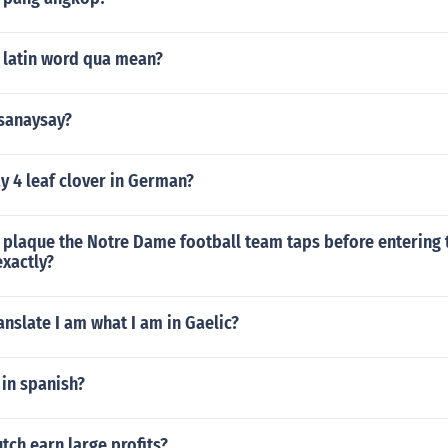
 latin word qua mean?
 sanaysay?
y 4 leaf clover in German?
plaque the Notre Dame football team taps before entering t
exactly?
nslate I am what I am in Gaelic?
 in spanish?
tch earn large profits?