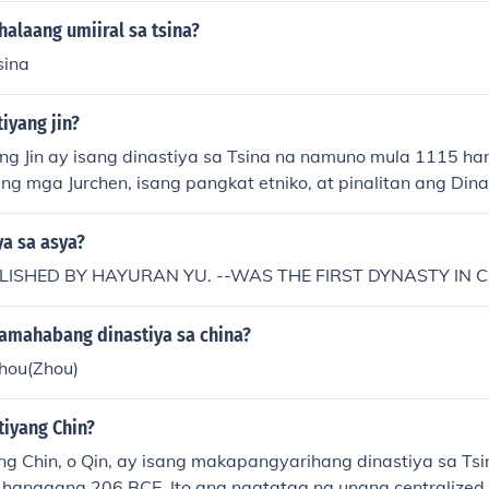
 ng mga sinaunang simbolo. Bukod dito, pinahusay nila ang
alaang umiiral sa tsina?
, lalo na sa paggawa ng mga armas at kasangkapan mula s
sina
ontribusyon sa sining at relihiyon ay naglatag ng pundasyo
astiya sa Tsina.
iyang jin?
ng Jin ay isang dinastiya sa Tsina na namuno mula 1115 h
g ng mga Jurchen, isang pangkat etniko, at pinalitan ang Dina
ala sa kanilang pakikisalamuha sa Dinastiyang Song at sa k
ulot ng pagbabago sa pulitika at kultura sa rehiyon. Sa kab
ya sa asya?
ay, ang dinastiya ay bumagsak sa kamay ng mga Mongol 
LISHED BY HAYURAN YU. --WAS THE FIRST DYNASTY IN C
 Khan.
amahabang dinastiya sa china?
hou(Zhou)
tiyang Chin?
ng Chin, o Qin, ay isang makapangyarihang dinastiya sa Ts
hanggang 206 BCE. Ito ang nagtatag ng unang centralize