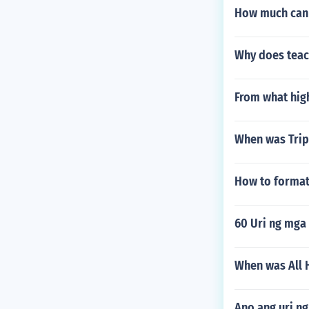
How much can 
Why does teac
From what high
When was Trip
How to format 
60 Uri ng mga
When was All 
Ano ang uri n