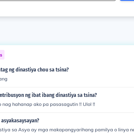
ns
tag ng dinastiya chou sa tsina?
hang
tribusyon ng ibat ibang dinastiya sa tsina?
 nag hahanap ako pa pasasagutin !! Ulol !!
a asyakasaysayan?
tiya sa Asya ay mga makapangyarihang pamilya o linya na