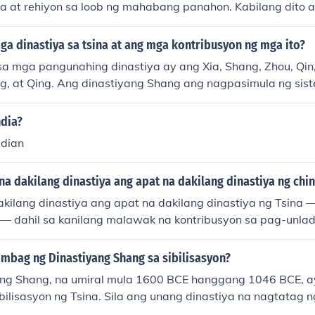
sa at rehiyon sa loob ng mahabang panahon. Kabilang dito 
g Han at Tang sa Tsina, Mughal sa India, at Ottoman sa Tur
nag-ambag sa kultura, politika, at ekonomiya ng kanilang 
ga dinastiya sa tsina at ang mga kontribusyon ng mga ito?
gitan ng kanilang pamumuno, nabuo ang mga mahahalag
 sa mga pangunahing dinastiya ay ang Xia, Shang, Zhou, Qin
n sa kasaysayan ng Asya.
ng, at Qing. Ang dinastiyang Shang ang nagpasimula ng sis
g Zhou ay nagbigay-diin sa Konsepto ng Mandate of Heaven
uo ng Great Wall at sa pag-iisa ng bansa, samantalang an
ndia?
 mga inobasyon sa kalakalan at teknolohiya, kabilang ang 
idian
y nagpasikat sa sining at kultura, at ang Ming at Qing ay 
g impluwensya ng Tsina sa rehiyon.
na dakilang dinastiya ang apat na dakilang dinastiya ng chi
kilang dinastiya ang apat na dakilang dinastiya ng Tsina —
 — dahil sa kanilang malawak na kontribusyon sa pag-unlad 
onomiya ng bansa. Ang mga dinastiyang ito ay nagpasimula
 ng pamahalaan, mga reporma sa lipunan, at mga makasay
mbag ng Dinastiyang Shang sa sibilisasyon?
to, sila rin ang nagtaguyod ng mga makabuluhang ugnayan 
ng Shang, na umiral mula 1600 BCE hanggang 1046 BCE, a
iba pang mga bansa. Ang kanilang pamumuno ay nagbigay-
ilisasyon ng Tsina. Sila ang unang dinastiya na nagtatag n
tatag at maunlad na sibilisasyon.
alaan at sistema ng pagsusulat, kung saan nakabuo ng mg