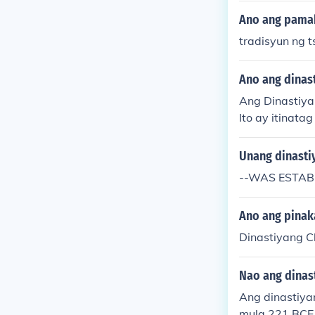
na naglalaman
Ano ang pamah
a metalurhiya
tradisyun ng t
anilang mga k
susunod na din
Ano ang dinast
Ang Dinastiya
Ito ay itinata
Ang Jin ay kil
gsakop na nagd
Unang dinasti
g mga tagump
--WAS ESTAB
an ni Genghis
Ano ang pinak
Dinastiyang C
Nao ang dinas
Ang dinastiya
mula 221 BCE 