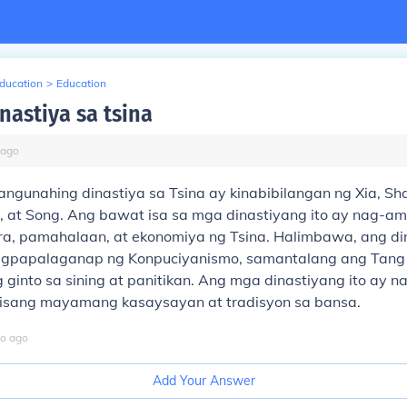
Education
>
Education
nastiya sa tsina
ago
ngunahing dinastiya sa Tsina ay kinabibilangan ng Xia, Sha
g, at Song. Ang bawat isa sa mga dinastiyang ito ay nag-a
ura, pamahalaan, at ekonomiya ng Tsina. Halimbawa, ang d
pagpapalaganap ng Konpuciyanismo, samantalang ang Tang a
 ginto sa sining at panitikan. Ang mga dinastiyang ito ay 
isang mayamang kasaysayan at tradisyon sa bansa.
o
ago
Add Your Answer