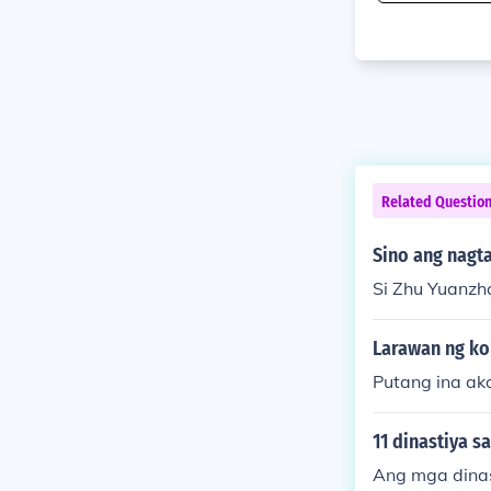
Related Questio
Sino ang nagta
Si Zhu Yuanz
Larawan ng kon
Putang ina ako
11 dinastiya s
Ang mga dinas