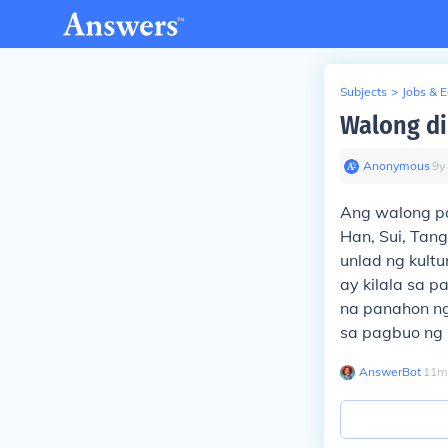
Subjects
>
Jobs & 
Walong di
Anonymous
∙
9
y
Ang walong pa
Han, Sui, Tan
unlad ng kult
ay kilala sa 
na panahon ng
sa pagbuo ng 
AnswerBot
∙
11
m