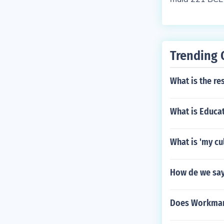
an sa bansa at
bilang ang sik
y na liderato
g malawakang
Trending 
nastiya ay ma
im ng kanyan
What is the re
What is Educat
What is 'my cul
How de we say 
Does Workmans