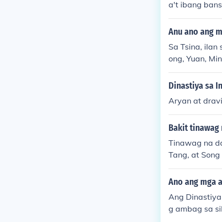
a't ibang ban
iyang tulad n
dinastiya ay 
Anu ano ang m
n. Sa pamama
Sa Tsina, ilan
o at inobasyo
ong, Yuan, Mi
at, habang an
ilala sa pagb
Dinastiya sa I
nagtaguyod ng
Aryan at drav
Tang at Song a
agpapalawak n
Bakit tinawag 
Tinawag na da
Tang, at Song
litika, at ek
gong sistema
Ano ang mga a
yon. Bukod di
Ang Dinastiya
t kultura sa 
g ambag sa sib
o ng isang ma
isadong pamah