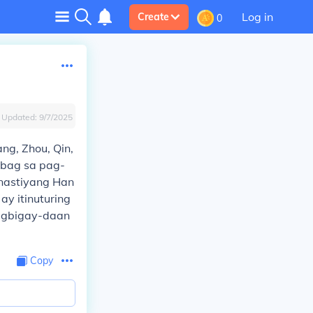
Log in
Create
0
Updated:
9/7/2025
ng, Zhou, Qin,
mbag sa pag-
inastiyang Han
y itinuturing
nagbigay-daan
Copy