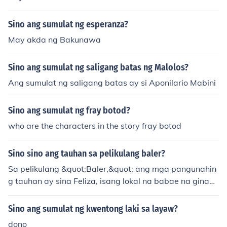
Sino ang sumulat ng esperanza?
May akda ng Bakunawa
Sino ang sumulat ng saligang batas ng Malolos?
Ang sumulat ng saligang batas ay si Aponilario Mabini
Sino ang sumulat ng fray botod?
who are the characters in the story fray botod
Sino sino ang tauhan sa pelikulang baler?
Sa pelikulang &quot;Baler,&quot; ang mga pangunahin
g tauhan ay sina Feliza, isang lokal na babae na ginam
panan ni Anne Curtis, at si Luis, isang sundalo na gina
mpanan ni Jericho Rosales. Kasama rin sa kwento ang i
Sino ang sumulat ng kwentong laki sa layaw?
bang mga tauhan tulad ni Padre Antonio, na ginampan
dono