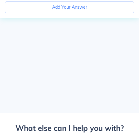
Add Your Answer
What else can I help you with?