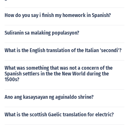
How do you say i finish my homework in Spanish?
Suliranin sa malaking populasyon?
What is the English translation of the Italian 'secondi'?
What was something that was not a concern of the
Spanish settlers in the the New World during the
1500s?
Ano ang kasaysayan ng aguinaldo shrine?
What is the scottish Gaelic translation for electric?