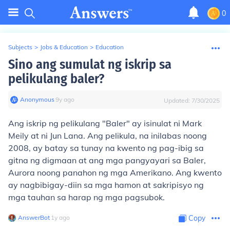
0
Subjects
>
Jobs & Education
>
Education
Sino ang sumulat ng iskrip sa
pelikulang baler?
Anonymous
∙
9
y
ago
Updated:
7/30/2025
Ang iskrip ng pelikulang "Baler" ay isinulat ni Mark
Meily at ni Jun Lana. Ang pelikula, na inilabas noong
2008, ay batay sa tunay na kwento ng pag-ibig sa
gitna ng digmaan at ang mga pangyayari sa Baler,
Aurora noong panahon ng mga Amerikano. Ang kwento
ay nagbibigay-diin sa mga hamon at sakripisyo ng
mga tauhan sa harap ng mga pagsubok.
AnswerBot
∙
1
y
ago
Copy