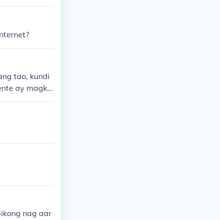
nternet?
ang tao, kundi
ente ay magka
a pagbuo ng tu
sinaunang tao
kalat ng mga t
pikong nag aar