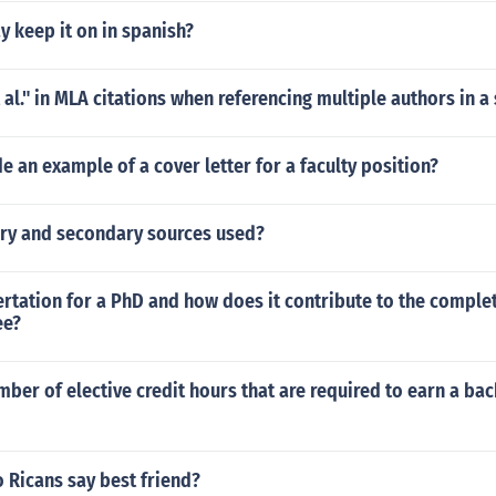
 keep it on in spanish?
 al." in MLA citations when referencing multiple authors in a
e an example of a cover letter for a faculty position?
ry and secondary sources used?
ertation for a PhD and how does it contribute to the complet
ee?
mber of elective credit hours that are required to earn a bac
 Ricans say best friend?