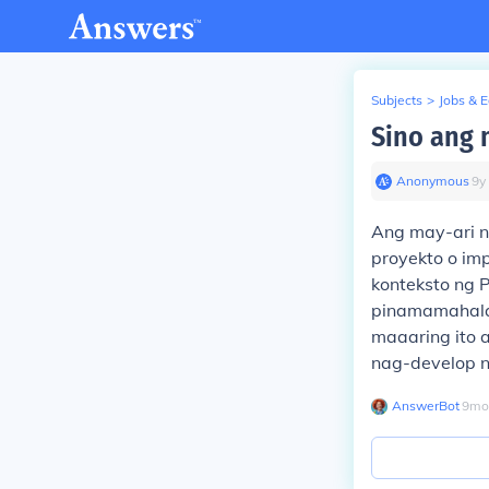
Subjects
>
Jobs & 
Sino ang 
Anonymous
∙
9
y
Ang may-ari n
proyekto o im
konteksto ng 
pinamamahalaa
maaaring ito 
nag-develop n
AnswerBot
∙
9
mo