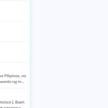
 Pilipinas, na
ukuwento ng mga
ang mga kwent
ahal, at katat
gmamahal sa pa
cisco J. Buen
 at pananaw n