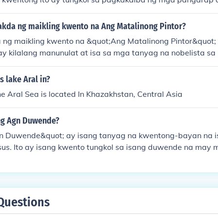
 at isang maya, at nagbibigay-diin sa mga tema ng pagkaka
ili. Sa kabila ng kanilang pagkakaibang kalikasan, naglala
akda ng maikling kwento na Ang Matalinong Pintor?
tungkol sa pagtutulungan at pag-unawa sa isa't isa.
ng maikling kwento na &quot;Ang Matalinong Pintor&quot; a
 ay kilalang manunulat at isa sa mga tanyag na nobelista s
sa Pilipinas. Ang kwento ay naglalaman ng mga aral tungko
g mapanlikha.
s lake Aral in?
he Aral Sea is located In Khazakhstan, Central Asia
 ng Agn Duwende?
 Duwende&quot; ay isang tanyag na kwentong-bayan na isi
sus. Ito ay isang kwento tungkol sa isang duwende na may
apaglaro at may likhaing isip. Ang kwento ay naglalaman n
 nagpapakita ng mga aspeto ng kulturang Pilipino.
Questions