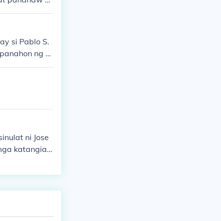
ibigan at pagt
man ito ng mah
y si Pablo S.
a panahon ng m
l sa katalinuh
nulat ni Jose
 mga katangian
g mga aral at