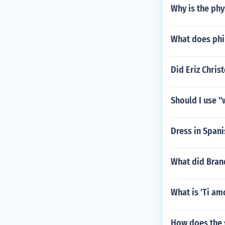
Why is the phy
What does phil
Did Eriz Chris
Should I use "
Dress in Spani
What did Bran
What is 'Ti am
How does the s