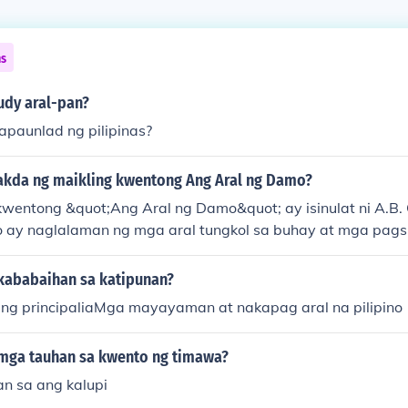
ns
udy aral-pan?
apaunlad ng pilipinas?
akda ng maikling kwentong Ang Aral ng Damo?
kwentong &quot;Ang Aral ng Damo&quot; ay isinulat ni A.B.
o ay naglalaman ng mga aral tungkol sa buhay at mga pags
gamit ang simbolismo ng damo. Ipinapakita nito ang kahala
g-unawa sa mga simpleng bagay sa buhay.
kababaihan sa katipunan?
g principaliaMga mayayaman at nakapag aral na pilipino
 mga tauhan sa kwento ng timawa?
an sa ang kalupi