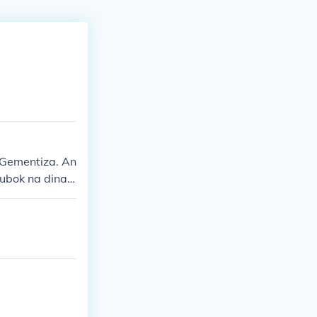
 Gementiza. An
ubok na dinar
gahan ng pagt