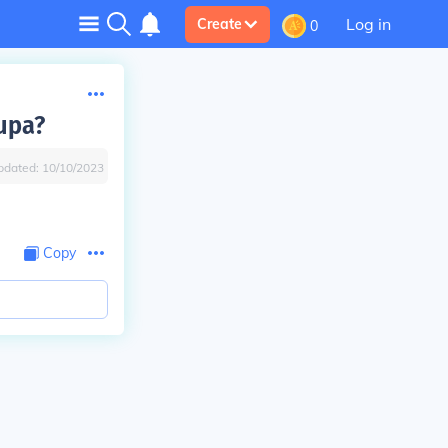
Log in
Create
0
lupa?
pdated:
10/10/2023
Copy