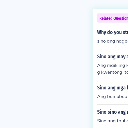
Related Questio
Why do you st
sino ang nagp
Sino ang may 
Ang maikling 
g kwentong it
anas ng tao, 
anggap at pa
Sino ang mga 
Ang bumubuo n
Sino sino ang
Sino ang tauh