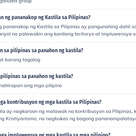
ganized group
n ng pananakop ng Kastila sa Pilipinas?
g pananakop ng Kastila sa Pilipinas ay pangunahing dahil
nyol na palawakin ang kanilang teritoryo at impluwensya 
ng pagpapalaganap ng Kristiyanismo at ang pagkuha ng ya
an ng bansa. Bukod dito, ang Pilipinas ay naging estratehi
 sa pilipinas sa panahon ng kastila?
lan sa pagitan ng Asya at Europa. Ang mga salik na ito ay 
at barong tagalog
atinding pananakop at kolonisasyon ng mga Kastila sa ban
pilipinas sa panahon ng kastila?
inahirapan ang mga pilipino
ga kontribusyon ng mga kastila sa Pilipinas?
la ay nagkaroon ng malawak na kontribusyon sa Pilipinas, 
ng Kristiyanismo, na nagbukas ng bagong pananampalatay
sila ng mga imprastruktura tulad ng simbahan, paaralan, at
lakalan at komunikasyon. Bukod dito, nagdala sila ng mga 
ga impluwensya ng mga kastila sa mga pilipino?