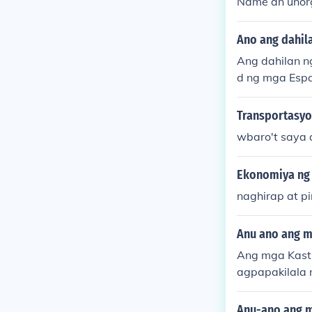
Name an unor
Ano ang dahila
Ang dahilan n
d ng mga Espa
in din nila a
a likas na yam
Transportasyon
ara sa kalaka
wbaro't saya 
magdulot ng m
Ekonomiya ng 
naghirap at p
Anu ano ang m
Ang mga Kasti
agpapakilala 
agpatayo rin 
gpabuti sa ka
Anu-ano ang m