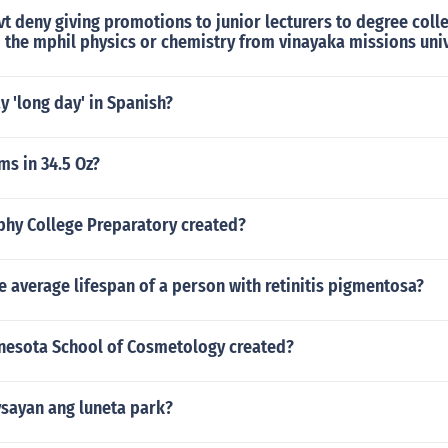
vt deny giving promotions to junior lecturers to degree coll
o the mphil physics or chemistry from vinayaka missions uni
 'long day' in Spanish?
s in 34.5 Oz?
hy College Preparatory created?
e average lifespan of a person with retinitis pigmentosa?
esota School of Cosmetology created?
sayan ang luneta park?