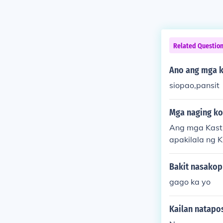
Related Questio
Ano ang mga k
siopao,pansit
Mga naging kon
Ang mga Kasti
apakilala ng K
mga simbahan,
a mga tao. Pin
Bakit nasakop 
eknolohiya at
gago ka yo
n sa ibang mg
Kailan natapos