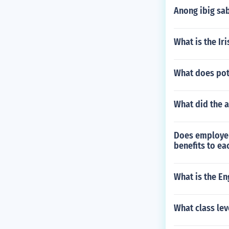
Anong ibig sab
What is the Iri
What does pot
What did the a
Does employer 
benefits to e
What is the Eng
What class lev