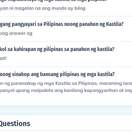
at agrikultura, pati na rin ang mga bagong kultura at trad
ayan ni magelan na ang mundo ay bilog
pekto sa buhay ng mga Pilipino hanggang sa kasalukuyan.
ang pangyayari sa Pilipinas noong panahon ng Kastila?
 pag answer og
ol sa kahirapan ng pilipinas sa panahon ng kastila?
ot!
oong sinakop ang bansang pilipinas ng mga kastila?
 ng pananakop ng mga Kastila sa Pilipinas, maraming lar
anyol upang maipakita ang kanilang kapangyarihan at im
a larawang ito ay karaniwang nagpapakita ng mga Kastil
radisyunal na kasuotan at may hawak na mga sandata. Maaa
n ang mga Pilipino na nakaayos alinsunod sa mga panunt
arawang ito ay mahalagang mga primaryang sanggunian sa
Questions
 Pilipinas sa panahon ng kolonyalismo.