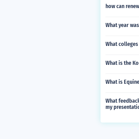
how can renew
What year was
What colleges
What is the Ko
What is Equin
What feedback
my presentati