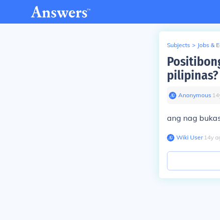
Subjects
>
Jobs & 
Positibon
pilipinas?
Anonymous
∙
14
ang nag bukas
Wiki User
∙
14
y
a