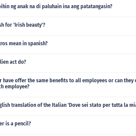
ihin ng anak na di paluhain ina ang patatangasin?
sh for 'Irish beauty'?
ros mean in spanish?
lien act do?
have offer the same benefits to all employees or can they o
ach employee?
lish translation of the Italian 'Dove sei stato per tutta la mi
er is a pencil?