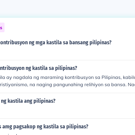
ns
ontribusyon ng mga kastila sa bansang pilipinas?
tribusyon ng kastila sa pilipinas?
la ay nagdala ng maraming kontribusyon sa Pilipinas, kabi
ristiyanismo, na naging pangunahing relihiyon sa bansa. Na
 paaralan, at ospital, na nagbigay ng edukasyon at serbis
aunlad din nila ang agrikultura at kalakalan, at nagdala n
ng kastila ang pilipinas?
 kultura, na nagbukas ng daan para sa mas malawak na pa
a bansa.
 amg pagsakop ng kastila sa pilipinas?