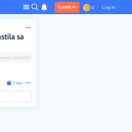
Log in
Create
0
stila sa
pdated:
10/10/2023
Copy