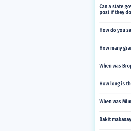
Can a state go
post if they d
How do you say
How many gram
When was Brop
How long is th
When was Minn
Bakit makasay