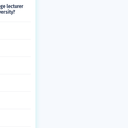
ege lecturer
versity?