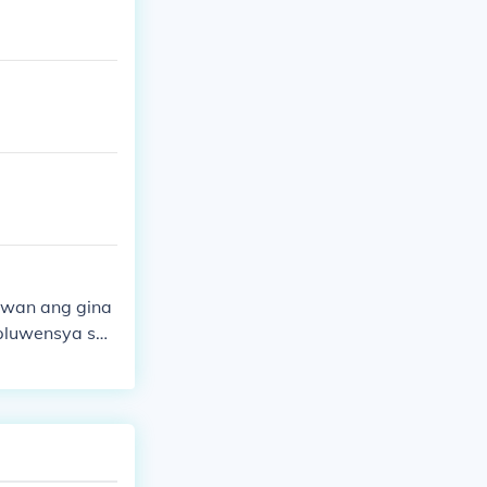
isyon na patul
awan ang gina
pluwensya sa
a na nakasuot
ri ring makita
unan ng Espany
 pag-aaral ng