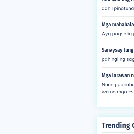
ng pamahalaan 
dahil pinatun
oy na nakakaa
Mga mahahalag
Ayg pagsalig
Sanaysay tungk
pahingi ng sag
Mga larawan n
Noong panahon
wa ng mga Esp
bansa. Ang mg
ng kanilang t
sa mga larawa
ol. Ang mga l
Trending 
kasaysayan ng