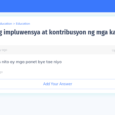
Education
>
Education
g impluwensya at kontribusyon ng mga ka
y
ago
U
 nito ay mga panet bye tae niyo
go
Add Your Answer