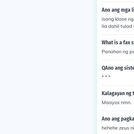
Ano ang mga li
isang klase n
ila dahil tula
g panahon ng m
What is a fax
Panahon ng pa
QAno ang sist
* * *
Kalagayan ng t
Maayos nmn.
Ano ang pagka
hehehe zeus n