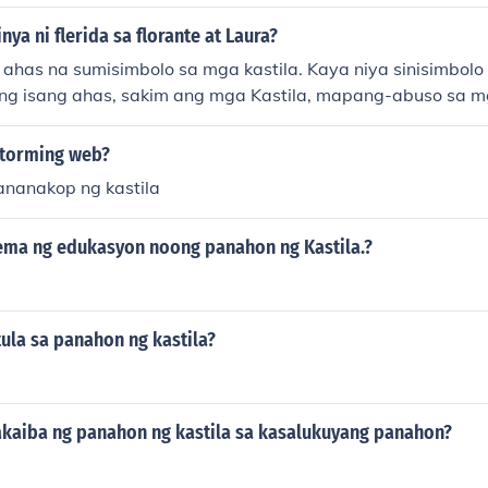
nya ni flerida sa florante at Laura?
g ahas na sumisimbolo sa mga kastila. Kaya niya sinisimbol
d ng isang ahas, sakim ang mga Kastila, mapang-abuso sa mg
ga Kastila sa Pilipinas.
 storming web?
nanakop ng kastila
ema ng edukasyon noong panahon ng Kastila.?
ula sa panahon ng kastila?
kaiba ng panahon ng kastila sa kasalukuyang panahon?
i