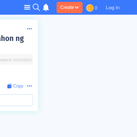
Log in
Create
0
ahon ng
pdated:
10/10/2023
Copy