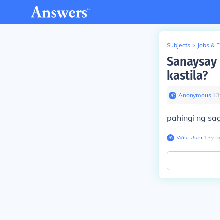
Subjects
>
Jobs & 
Sanaysay 
kastila?
Anonymous
∙
13
pahingi ng sag
Wiki User
∙
13
y
a