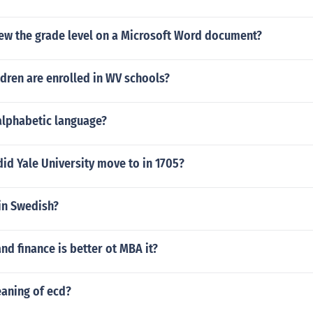
ew the grade level on a Microsoft Word document?
dren are enrolled in WV schools?
alphabetic language?
id Yale University move to in 1705?
in Swedish?
d finance is better ot MBA it?
eaning of ecd?