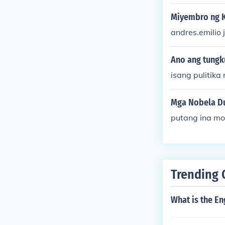
Miyembro ng K
andres.emilio 
Ano ang tungk
isang pulitika
Mga Nobela Du
putang ina mo
Trending 
What is the En