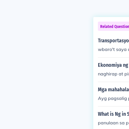
Related Questio
Transportasyon
wbaro't saya 
Ekonomiya ng 
naghirap at p
Mga mahahalag
Ayg pagsalig
What is Ng in 
panulaan sa p