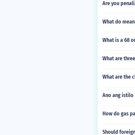
Are you penali
What do mean 
What is a 68 o
What are thre
What are the c
Ano ang istilo
How do gas pa
Should foreign