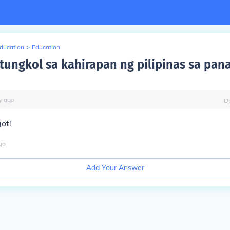
Education
>
Education
tungkol sa kahirapan ng pilipinas sa pan
y
ago
U
ot!
go
Add Your Answer