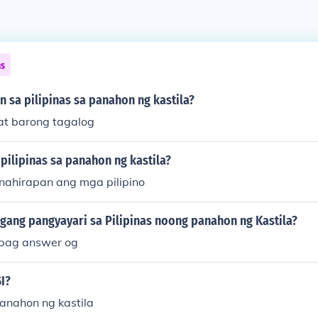
ns
 sa pilipinas sa panahon ng kastila?
at barong tagalog
pilipinas sa panahon ng kastila?
inahirapan ang mga pilipino
ang pangyayari sa Pilipinas noong panahon ng Kastila?
 pag answer og
SI?
anahon ng kastila