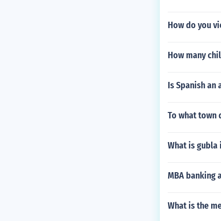
How do you vi
How many chil
Is Spanish an 
To what town d
What is gubla 
MBA banking an
What is the m