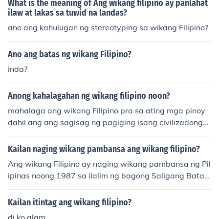
What is the meaning of Ang wikang filipino ay panlahat
ilaw at lakas sa tuwid na landas?
ano ang kahulugan ng stereotyping sa wikang Filipino?
Ano ang batas ng wikang Filipino?
inda?
Anong kahalagahan ng wikang filipino noon?
mahalaga ang wikang Filipino pra sa ating mga pinoy
dahil ang ang sagisag ng pagiging isang civilizadong
mamamayan.
Kailan naging wikang pambansa ang wikang filipino?
Ang wikang Filipino ay naging wikang pambansa ng Pil
ipinas noong 1987 sa ilalim ng bagong Saligang Batas.
Sa Artikulo XIV, Seksyon 6 ng nasabing Konstitusyon, iti
nakda na ang Filipino ang magiging batayan ng pamb
Kailan itintag ang wikang filipino?
ansang wika. Ang Filipino ay nakabatay sa Tagalog at
di ko alam