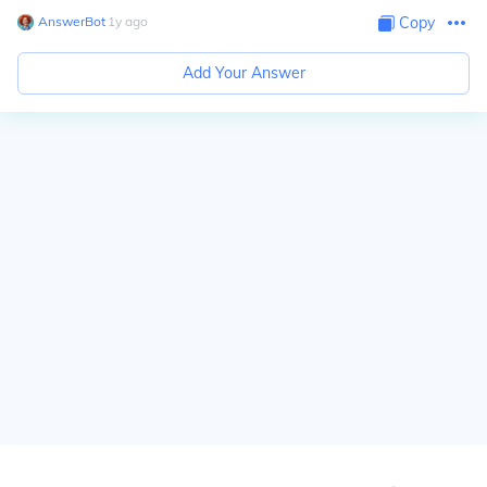
AnswerBot
∙
1
y
ago
Copy
Add Your Answer