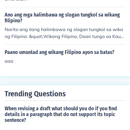
may mga salin mula sa iba pang wika sa bansa.
Ano ang mga halimbawa ng slogan tungkol sa wikang
filipino?
Narito ang ilang halimbawa ng slogan tungkol sa wika
ng Filipino: &quot;Wikang Filipino, Daan tungo sa Kaunl
aran!&quot; at &quot;Ipagmalaki ang sariling wika, tay
o'y nagkakaisa!&quot; Ang mga slogan na ito ay nagta
Paano umunlad ang wikang Filipino ayon sa batas?
tampok sa kahalagahan ng paggamit at pagpapahala
aaa
ga sa wikang Filipino bilang simbolo ng pagkakakilanla
n at pagkakaisa ng mga Pilipino.
Trending Questions
When revising a draft what should you do if you find
details in a paragraph that do not support its topic
sentence?