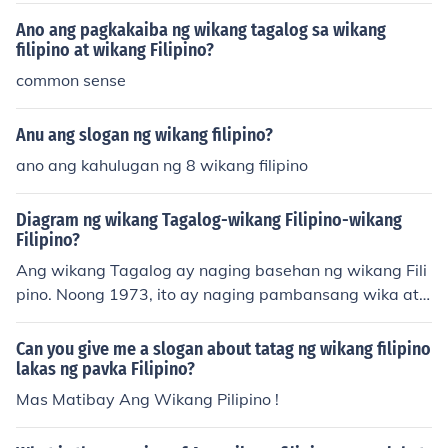
Ano ang pagkakaiba ng wikang tagalog sa wikang
filipino at wikang Filipino?
common sense
Anu ang slogan ng wikang filipino?
ano ang kahulugan ng 8 wikang filipino
Diagram ng wikang Tagalog-wikang Filipino-wikang
Filipino?
Ang wikang Tagalog ay naging basehan ng wikang Fili
pino. Noong 1973, ito ay naging pambansang wika at
binago ang tawag sa wikang Filipino mula sa Tagalog.
Ang wikang Filipino ay patuloy na nagsasama ng mga
Can you give me a slogan about tatag ng wikang filipino
salita at kahulugan mula sa iba't ibang wika sa Pilipina
lakas ng pavka Filipino?
s.
Mas Matibay Ang Wikang Pilipino !