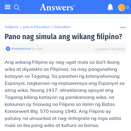
0
Subjects
>
Jobs & Education
>
Education
Pano nag simula ang wikang filipino?
Anonymous
∙
9
y
ago
Updated:
8/1/2025
Ang wikang Filipino ay nag-ugat mula sa iba't ibang
wika at diyalekto sa Pilipinas, na may pangunahing
batayan sa Tagalog. Sa panahon ng kolonyalismong
Espanyol, nagkaroon ng impluwensya ang Espanyol sa
ating wika. Noong 1937, idineklarang opisyal ang
Tagalog bilang batayan ng pambansang wika, na
kalaunan ay tinawag na Filipino sa ilalim ng Batas
Komonwelt Blg. 570 noong 1940. Ang Filipino ay
patuloy na umuunlad at nag-iintegrate ng mga salita
mula sa iba pang wika at kultura sa bansa.