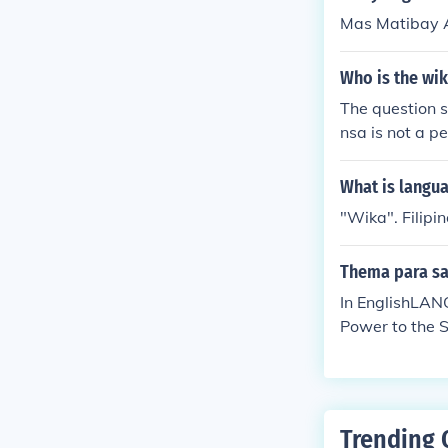
Mas Matibay A
Who is the wi
The question 
nsa is not a p
the wikang pam
What is langua
"Wika". Filipi
Thema para sa
In EnglishLAN
Power to the 
ng Panlahat, 
Trending 