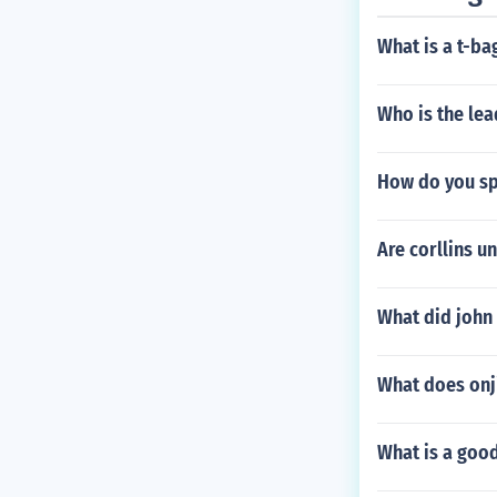
What is a t-ba
Who is the lea
How do you sp
Are corllins u
What did john 
What does onj
What is a goo