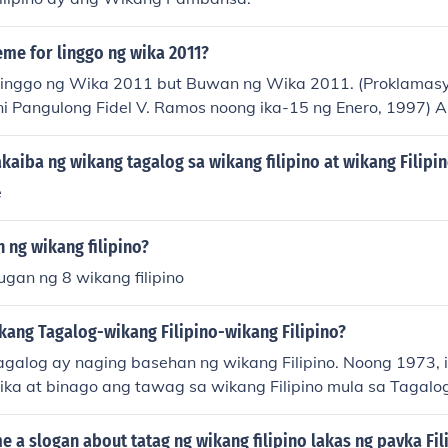
eme for linggo ng wika 2011?
not Linggo ng Wika 2011 but Buwan ng Wika 2011. (Proklamas
ni Pangulong Fidel V. Ramos noong ika-15 ng Enero, 1997) 
"Ang Wikang Filipino ay Panlahat, Ilaw at Lakas sa Tuwid 
aiba ng wikang tagalog sa wikang filipino at wikang Filipi
e
 ng wikang filipino?
gan ng 8 wikang filipino
kang Tagalog-wikang Filipino-wikang Filipino?
galog ay naging basehan ng wikang Filipino. Noong 1973, i
a at binago ang tawag sa wikang Filipino mula sa Tagalo
tuloy na nagsasama ng mga salita at kahulugan mula sa iba'
e a slogan about tatag ng wikang filipino lakas ng pavka Fil