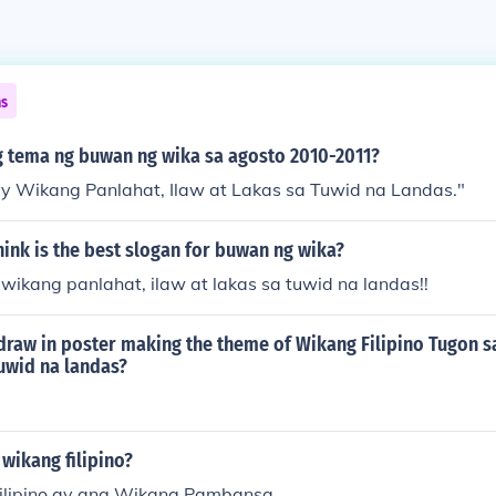
ns
 tema ng buwan ng wika sa agosto 2010-2011?
 ay Wikang Panlahat, Ilaw at Lakas sa Tuwid na Landas."
ink is the best slogan for buwan ng wika?
y wikang panlahat, ilaw at lakas sa tuwid na landas!!
 draw in poster making the theme of Wikang Filipino Tugon 
uwid na landas?
wikang filipino?
ilipino ay ang Wikang Pambansa.