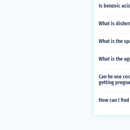
Is benzoic aci
What is dishon
What is the sp
What is the age
Can he use coc
getting pregna
How can I find