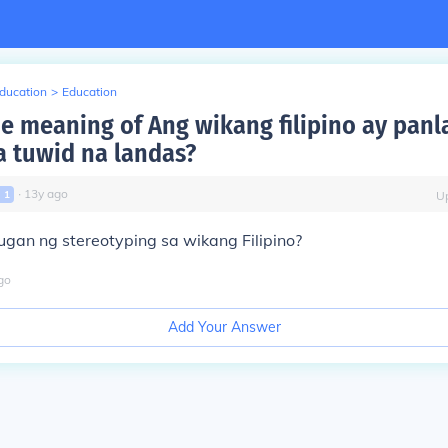
Education
>
Education
he meaning of Ang wikang filipino ay panl
sa tuwid na landas?
∙
13
y
ago
l
1
U
ugan ng stereotyping sa wikang Filipino?
go
Add Your Answer