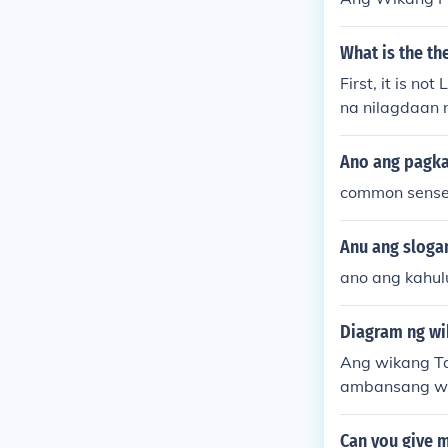
What is the th
First, it is 
na nilagdaan 
yong 2011 ay 
Ano ang pagkak
common sens
Anu ang slogan
ano ang kahulu
Diagram ng wi
Ang wikang Ta
ambansang wik
Filipino ay pa
a Pilipinas.
Can you give m