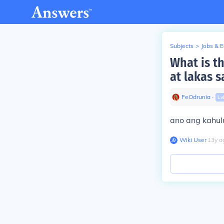
Subjects
>
Jobs & 
What is t
at lakas 
FeOdrunia
∙
Lv
ano ang kahul
Wiki User
∙
13
y
a