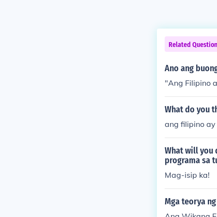
Related Questio
Ano ang buong
"Ang Filipino
What do you th
ang filipino a
What will you
programa sa t
Mag-isip ka!
Mga teorya ng 
Ang Wikang F