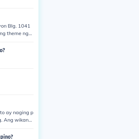
yon Blg. 1041
Ang theme nga
na Landas"
no?
to ay naging p
g. Ang wikang
t ibang wika s
ipino?