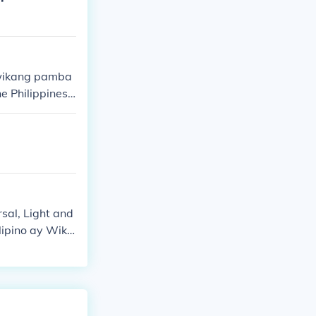
 wikang pamba
e Philippines,
al, Light and
ipino ay Wika