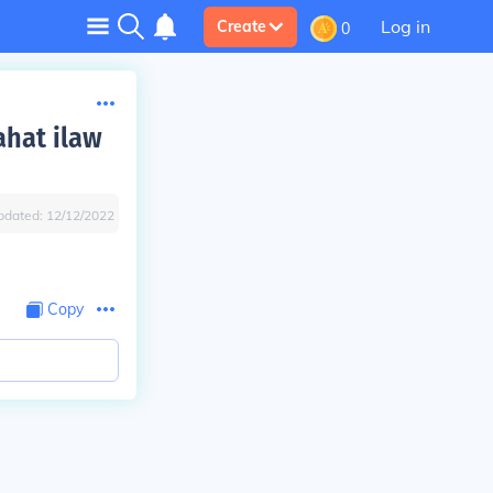
Log in
Create
0
ahat ilaw
pdated:
12/12/2022
Copy