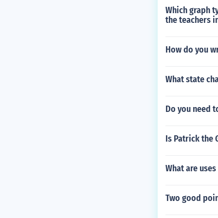
Which graph ty
the teachers i
How do you wr
What state cha
Do you need to
Is Patrick the 
What are uses 
Two good point