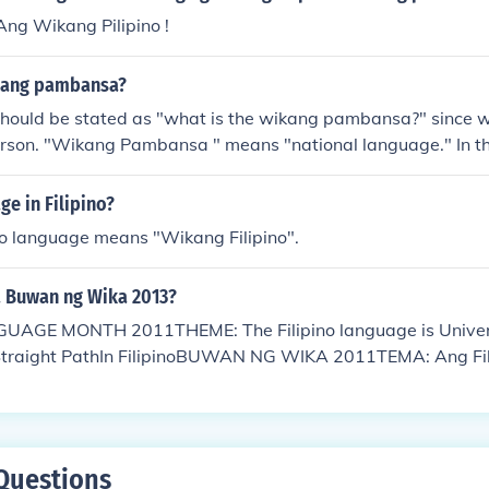
ng Wikang Pilipino !
kang pambansa?
should be stated as "what is the wikang pambansa?" since
erson. "Wikang Pambansa " means "national language." In th
bansa is "Filipino."
ge in Filipino?
no language means "Wikang Filipino".
 Buwan ng Wika 2013?
GUAGE MONTH 2011THEME: The Filipino language is Univers
Straight PathIn FilipinoBUWAN NG WIKA 2011TEMA: Ang Fil
Ilaw at Lakas sa Tuwid na Landas
Questions