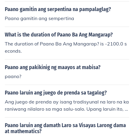
uin ito, ang bawat kalahok ay kinakailangan na tumayo
sa loob ng isang sako at sa signal, kailangan nilang tu
Paano gamitin ang serpentina na pampalaglag?
makbo patungo sa finish line habang hindi bumababa s
Paano gamitin ang sempertina
a sako. Ang unang makararating sa finish line ang siya
ng panalo. Mahalaga ang teamwork at pagtutulungan
What is the duration of Paano Ba Ang Mangarap?
kung ito ay nilalaro ng mga grupo.
The duration of Paano Ba Ang Mangarap? is -2100.0 s
econds.
Paano ang pakikinig ng maayos at mabisa?
paano?
Paano laruin ang juego de prenda sa tagalog?
Ang juego de prenda ay isang tradisyunal na laro na ka
raniwang nilalaro sa mga salu-salo. Upang laruin ito, k
ailangan ang mga kalahok ay may mga premyo o &quo
t;prenda&quot; na maaaring ipagpalit o ipakita. Ang m
Paano laruin ang damath Laro sa Visayas Larong dama
ga manlalaro ay dapat magsagawa ng mga hamon o g
at mathematics?