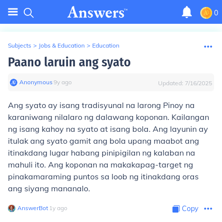
0
Subjects
>
Jobs & Education
>
Education
Paano laruin ang syato
Anonymous
∙
9
y
ago
Updated:
7/16/2025
Ang syato ay isang tradisyunal na larong Pinoy na
karaniwang nilalaro ng dalawang koponan. Kailangan
ng isang kahoy na syato at isang bola. Ang layunin ay
itulak ang syato gamit ang bola upang maabot ang
itinakdang lugar habang pinipigilan ng kalaban na
mahuli ito. Ang koponan na makakapag-target ng
pinakamaraming puntos sa loob ng itinakdang oras
ang siyang mananalo.
AnswerBot
∙
1
y
ago
Copy