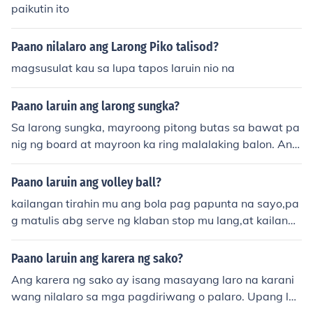
paikutin ito
Paano nilalaro ang Larong Piko talisod?
magsusulat kau sa lupa tapos laruin nio na
Paano laruin ang larong sungka?
Sa larong sungka, mayroong pitong butas sa bawat pa
nig ng board at mayroon ka ring malalaking balon. Ang
layunin ng laro ay ilipat ang mga balon mula sa butas s
a iyong panig patungo sa iyong bahagi ng malaking bu
Paano laruin ang volley ball?
tas. Ang player na may pinakamaraming balon sa kany
kailangan tirahin mu ang bola pag papunta na sayo,pa
ang malaking butas ang mananalo. Maari ding gamitin
g matulis abg serve ng klaban stop mu lang,at kailanga
ang estratehiya sa paglipat ng mga balon para mapigil
n sa volleyball malakas ang resistensya nyo dito
an ang mga kalaban.
Paano laruin ang karera ng sako?
Ang karera ng sako ay isang masayang laro na karani
wang nilalaro sa mga pagdiriwang o palaro. Upang lar