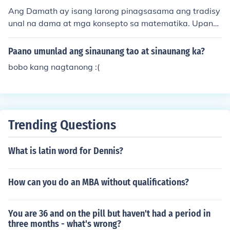
awain na itinakda ng iba pang mga kalahok upang ma
Ang Damath ay isang larong pinagsasama ang tradisy
kuha ang premyo. Ang laro ay puno ng saya at tawana
unal na dama at mga konsepto sa matematika. Upang
n, kaya't mahalaga ang pagkakaroon ng magandang s
laruin ito, kailangan ng dalawang manlalaro na may bo
amahan sa mga manlalaro.
ard at mga piraso ng dama, bawat isa ay may mga ta
Paano umunlad ang sinaunang tao at sinaunang ka?
nong sa matematika na nakasulat sa mga piraso. Sa b
bobo kang nagtanong :(
awat turn, ang manlalaro ay kinakailangang sagutin an
g tanong upang makagalaw ng piraso. Kung tama ang
sagot, makakagalaw siya; kung mali, mananatili ang k
anyang piraso sa kanyang lugar.
Trending Questions
What is latin word for Dennis?
How can you do an MBA without qualifications?
You are 36 and on the pill but haven't had a period in
three months - what's wrong?