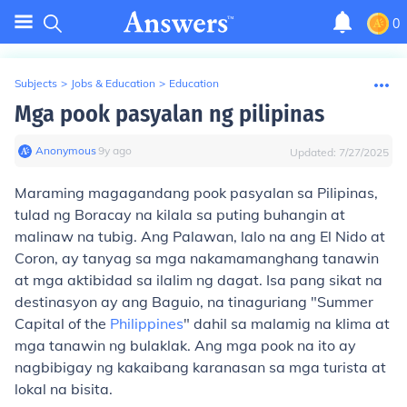
0
Subjects
>
Jobs & Education
>
Education
Mga pook pasyalan ng pilipinas
Anonymous
∙
9
y
ago
Updated:
7/27/2025
Maraming magagandang pook pasyalan sa Pilipinas,
tulad ng Boracay na kilala sa puting buhangin at
malinaw na tubig. Ang Palawan, lalo na ang El Nido at
Coron, ay tanyag sa mga nakamamanghang tanawin
at mga aktibidad sa ilalim ng dagat. Isa pang sikat na
destinasyon ay ang Baguio, na tinaguriang "Summer
Capital of the
Philippines
" dahil sa malamig na klima at
mga tanawin ng bulaklak. Ang mga pook na ito ay
nagbibigay ng kakaibang karanasan sa mga turista at
lokal na bisita.