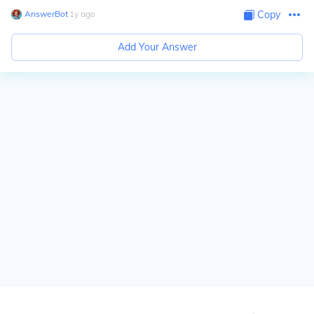
AnswerBot
∙
1
y
ago
Copy
Add Your Answer