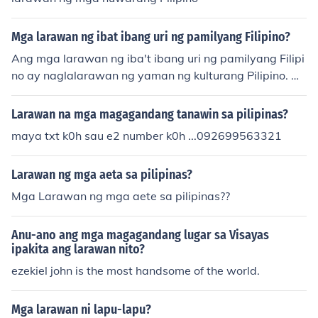
Mga larawan ng ibat ibang uri ng pamilyang Filipino?
Ang mga larawan ng iba't ibang uri ng pamilyang Filipi
no ay naglalarawan ng yaman ng kulturang Pilipino. M
akikita dito ang mga tradisyunal na pamilyang may ma
gulang at mga anak, mga pamilyang multi-generationa
Larawan na mga magagandang tanawin sa pilipinas?
l na may mga lolo at lola, at mga pamilyang nagmula s
maya txt k0h sau e2 number k0h ...092699563321
a iba't ibang etnolinggwistikong grupo. Ang bawat lara
wan ay nagpapakita ng pagkakaiba-iba sa kanilang m
Larawan ng mga aeta sa pilipinas?
ga kaugalian, tradisyon, at pamumuhay, ngunit lahat sil
a ay nagbabahagi ng mga halaga tulad ng pagmamah
Mga Larawan ng mga aete sa pilipinas??
al, pagkakaisa, at paggalang sa isa't isa.
Anu-ano ang mga magagandang lugar sa Visayas
ipakita ang larawan nito?
ezekiel john is the most handsome of the world.
Mga larawan ni lapu-lapu?