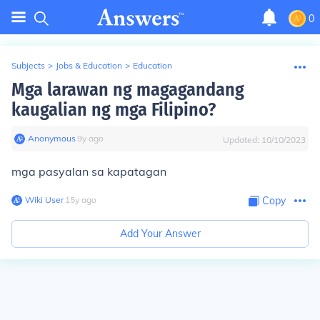
0
Subjects
>
Jobs & Education
>
Education
Mga larawan ng magagandang
kaugalian ng mga Filipino?
Anonymous
∙
9
y
ago
Updated:
10/10/2023
mga pasyalan sa kapatagan
Wiki User
∙
15
y
ago
Copy
Add Your Answer