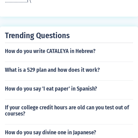
..................l \
arawan ng laban tanda - larawan ng tanda Ang mga k
ambal-katinig ay naglalaman ng parehong katinig na i
nuulit, na nagdadala ng partikular na tunog at kahulug
an sa mga salita.
Trending Questions
How do you write CATALEYA in Hebrew?
What is a 529 plan and how does it work?
How do you say 'I eat paper' in Spanish?
If your college credit hours are old can you test out of
courses?
How do you say divine one in Japanese?