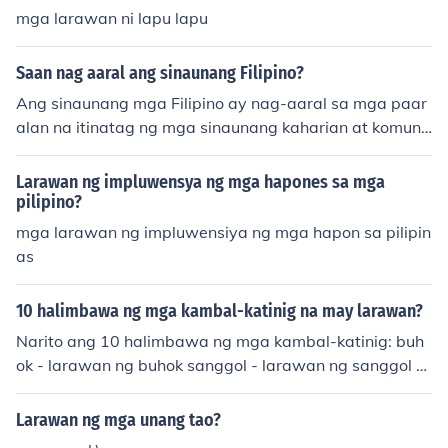
mga larawan ni lapu lapu
Saan nag aaral ang sinaunang Filipino?
Ang sinaunang mga Filipino ay nag-aaral sa mga paar
alan na itinatag ng mga sinaunang kaharian at komuni
dad. Karaniwang itinuturo rito ang mga tradisyon, kasa
nayan sa pagsulat at pagbasa, at mga kaugalian na m
Larawan ng impluwensya ng mga hapones sa mga
ahalaga sa kanilang lipunan.
pilipino?
mga larawan ng impluwensiya ng mga hapon sa pilipin
as
10 halimbawa ng mga kambal-katinig na may larawan?
Narito ang 10 halimbawa ng mga kambal-katinig: buh
ok - larawan ng buhok sanggol - larawan ng sanggol tu
big - larawan ng tubig kubo - larawan ng kubo babae -
larawan ng babae sanga - larawan ng sanga sinigang
Larawan ng mga unang tao?
- larawan ng sinigang puno - larawan ng puno laban - l