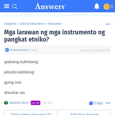
0
Subjects
>
Jobs & Education
>
Education
Mga larawan ng mga instrumento ng
pangkat etniko?
Anonymous
∙
9
y
ago
Updated:
10/10/2023
gabang kulintang
plauta kalaleng
gong insi
diwdiw-as
Ophelia West
∙
∙
4
y
ago
Copy
Lvl
10
Show More Answers (
3
)
Add Your Answer