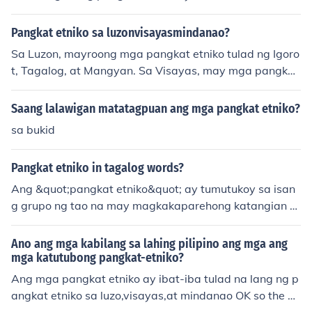
papakita ang mga instrumentong ginagamit. Bukod dit
o, ang mga aklat at dokumentaryo tungkol sa pangkat
Pangkat etniko sa luzonvisayasmindanao?
etniko sa mga rehiyong ito ay maaaring maglaman ng
Sa Luzon, mayroong mga pangkat etniko tulad ng Igoro
mga larawan ng mga instrumentong iyon.
t, Tagalog, at Mangyan. Sa Visayas, may mga pangkat
etniko tulad ng Cebuano, Waray, at Ilonggo. Sa Mindan
ao, mayroong mga pangkat etniko tulad ng Maguindan
Saang lalawigan matatagpuan ang mga pangkat etniko?
ao, Maranao, at Tausug. Ang mga ito ay nagpapakita n
sa bukid
g iba't ibang kultura, tradisyon, at wika sa Pilipinas.
Pangkat etniko in tagalog words?
Ang &quot;pangkat etniko&quot; ay tumutukoy sa isan
g grupo ng tao na may magkakaparehong katangian s
a kultura, wika, relihiyon, at tradisyon. Sa Pilipinas, hali
mbawa, may iba't ibang pangkat etniko tulad ng mga
Ano ang mga kabilang sa lahing pilipino ang mga ang
Tagalog, Cebuano, Ilocano, at iba pa, na may kanya-ka
mga katutubong pangkat-etniko?
nyang natatanging kultura at kasaysayan. Ang pagkila
Ang mga pangkat etniko ay ibat-iba tulad na lang ng p
la at pag-unawa sa mga pangkat etniko ay mahalaga
angkat etniko sa luzo,visayas,at mindanao OK so the of
sa pagbuo ng pagkakaisa at paggalang sa pagkakaib