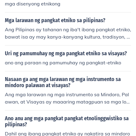
mga disenyong etnikong
Mga larawan ng pangkat etniko sa pilipinas?
Ang Pilipinas ay tahanan ng iba't ibang pangkat etniko,
bawat isa ay may kanya-kanyang kultura, tradisyon, a
t sining. Kabilang sa mga pangunahing pangkat etniko
ay ang mga Tagalog, Cebuano, Ilocano, at Moro, pati n
Uri ng pamumuhay ng mga pangkat etniko sa visayas?
a rin ang mga indigenous na grupo tulad ng mga Luma
ano ang paraan ng pamumuhay ng pangkat-etniko
d at Igorot. Ang mga larawan ng mga pangkat etniko a
y madalas na nagpapakita ng kanilang makulay na kas
Nasaan ga ang mga larawan ng mga instrumento sa
uotan, mga tradisyonal na kasangkapan, at mga pagdi
mindoro palawan at visayas?
riwang na nagbibigay-diin sa kanilang pagkakakilanla
Ang mga larawan ng mga instrumento sa Mindoro, Pal
n at mayamang pamana. Sa kabila ng pagkakaiba-iba,
awan, at Visayas ay maaaring matagpuan sa mga lok
ang mga pangkat etniko sa Pilipinas ay nag-aambag s
al na museo, mga website ng kultura, o mga social med
a kabuuang kultura ng bansa.
ia page na nakatuon sa kultura ng mga Katutubong Pili
Ano anu ang mga pangkat pangkat etnolinggwistiko sa
pino. Maaari ring bisitahin ang mga pook na kilala sa k
pilipinas?
anilang tradisyunal na musika, kung saan madalas na i
Dahil ang ibang pangkat etniko ay nakatira sa mindoro