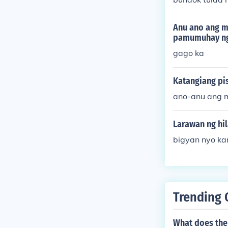
ya ng Gobi. M
n, na nagbibi
Anu ano ang m
ema sa iba't 
pamumuhay ng
y. Ang mga ka
gago ka
ng kalikasan a
Katangiang pis
ano-anu ang m
Larawan ng hi
bigyan nyo ka
Trending 
What does the