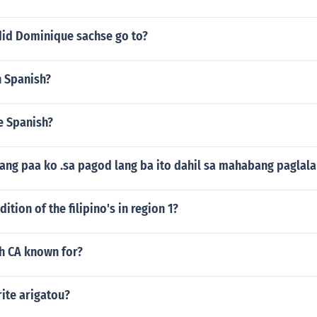
did Dominique sachse go to?
n Spanish?
ne Spanish?
 ang paa ko .sa pagod lang ba ito dahil sa mahabang paglal
dition of the filipino's in region 1?
ch CA known for?
ite arigatou?