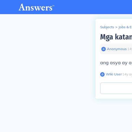
Subjects
>
Jobs & 
Mga katan
Anonymous
∙
14
ang asya ay as
Wiki User
∙
14
y
a