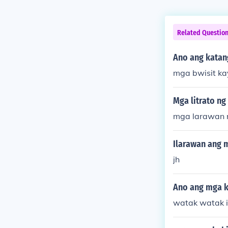
Related Questio
Ano ang katang
mga bwisit ka
Mga litrato ng
mga larawan n
Ilarawan ang 
jh
Ano ang mga ka
watak watak i