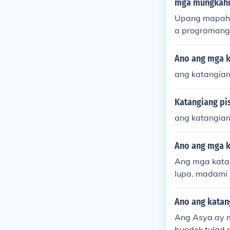
mga mungkahin
Upang mapaha
a programang
n at heograpi
ektahan ang m
Ano ang mga ka
mga lokal na 
ang katangiang
at kamalayan 
alagahan ng 
Katangiang pis
ang katangiang
Ano ang mga k
Ang mga katan
lupa. madami 
taasang mga b
ss land ito ay
Ano ang katang
akalawak na d
Ang Asya ay m
bundok tulad 