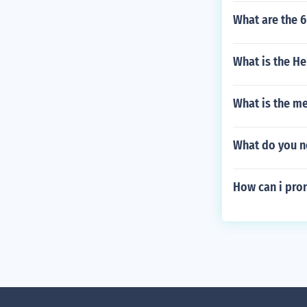
What are the 
What is the H
What is the me
What do you n
How can i pro