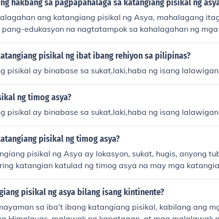
g hakbang sa pagpapahalaga sa katangiang pisikal ng asy
lagahan ang katangiang pisikal ng Asya, mahalagang ita
 pang-edukasyon na nagtatampok sa kahalagahan ng mga 
ya nito. Maari ring isagawa ang mga proyekto sa konserbas
ga natatanging tanawin at ekosystem. Bukod dito, ang pa
tangiang pisikal ng ibat ibang rehiyon sa pilipinas?
pagtuklas at ekoturismo ay makatutulong sa pagpapalawa
 pisikal ay binabase sa sukat,laki,haba ng isang lalawigan
sa mga katangiang pisikal ng rehiyon. Sa ganitong paraa
mga tao ang yaman at kagandahan ng Asya.
ikal ng timog asya?
 pisikal ay binabase sa sukat,laki,haba ng isang lalawigan
atangiang pisikal ng timog asya?
giang pisikal ng Asya ay lokasyon, sukat, hugis, anyong tu
ring katangian katulad ng timog asya na may mga katang
undok na matatagpuan sa Himalayas .. at sa Hilagang as
 may tatlong uri .. ito ang steppe, praire , savanna .. Ang Gr
iang pisikal ng asya bilang isang kintinente?
amuhan sa asya ..
ayaman sa iba't ibang katangiang pisikal, kabilang ang 
ng Himalayas, malawak na kapatagan, at mga malalawak n