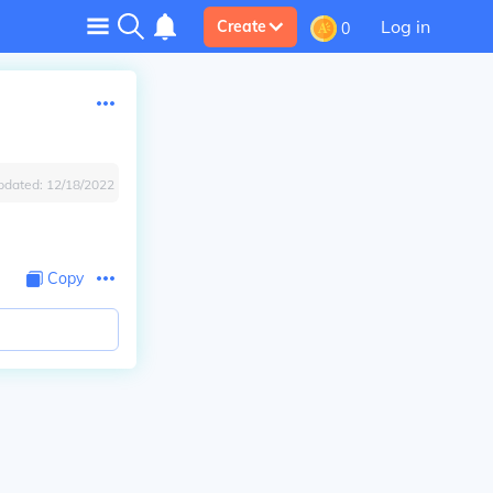
Log in
Create
0
pdated:
12/18/2022
Copy