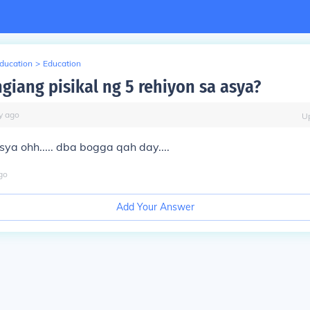
Education
>
Education
giang pisikal ng 5 rehiyon sa asya?
y
ago
U
ya ohh..... dba bogga qah day....
go
Add Your Answer