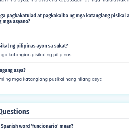
ayaman din ito sa mga anyong-tubig tulad ng mga ilog, law
gay ng buhay at yaman sa rehiyon. Ang pagkakaiba-iba ng kl
ga pagkakatulad at pagkakaiba ng mga katangiang pisikal a
ibang bahagi ng Asya ay nag-aambag sa kanyang natatangi
 mga asyano?
tangiang ito ay nagbibigay-diin sa kahalagahan ng Asya s
t kultura.
ikal ng pilipinas ayon sa sukat?
ga katangian pisikal ng pilipinas
lagang asya?
mi ng mga katangiang pusikal nang hilang asya
Questions
 Spanish word 'funcionario' mean?