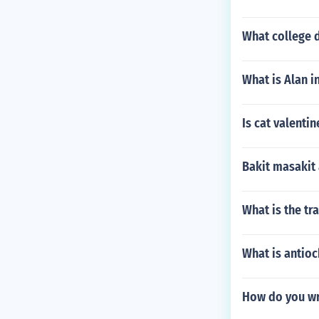
What college 
What is Alan i
Is cat valenti
Bakit masakit
What is the tra
What is antio
How do you wr