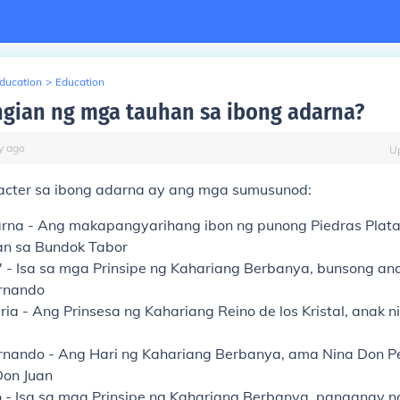
Education
>
Education
gian ng mga tauhan sa ibong adarna?
y
ago
U
acter sa ibong adarna ay ang mga sumusunod:
arna
- Ang makapangyarihang ibon ng punong Piedras Plata
an sa Bundok Tabor
'
- Isa sa mga Prinsipe ng Kahariang Berbanya, bunsong ana
rnando
ria
- Ang Prinsesa ng Kahariang Reino de los Kristal, anak n
rnando
- Ang Hari ng Kahariang Berbanya, ama Nina Don P
Don Juan
o
- Isa sa mga Prinsipe ng Kahariang Berbanya, panganay n