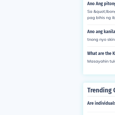
n at pagkakais
Ano Ang piton
g pag-asa at 
Sa &quot;Ibon
akita ang hala
pag bihis ng 
gyarihan. Ik
at katangian b
Ano ang kanila
agbabago at p
tnong nyo skin.
ay na sarili.
What are the 
Masayahin tula
Trending 
Are individual