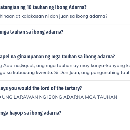
atangian ng 10 tauhan ng Ibong Adarna?
hinaan at kalakasan ni don juan sa ibong adarna?
 mga tauhan sa ibong adarna?
papel na ginampanan ng mga tauhan sa ibong adarna?
g Adarna,&quot; ang mga tauhan ay may kanya-kanyang ka
ga sa kabuuang kwento. Si Don Juan, ang pangunahing tauh
n at katatagan, na naglalakbay upang iligtas ang kanyan
ig. Si Don Pedro at Don Diego, ang kanyang mga kapatid, 
ays you would the lord of the tartary?
kasakiman, na nagiging sanhi ng mga pagsubok na dinaranas 
 MO UNG LARAWAN NG IBONG ADARNA MGA TAUHAN
na naman ay simbolo ng pag-asa at kagalingan, na nagdada
ilang ama.
 mga hayop sa ibong adarna?