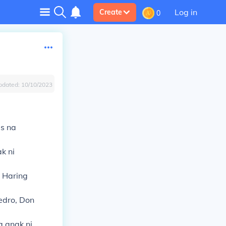
Log in
Create
0
pdated:
10/10/2023
s na
k ni
i Haring
edro, Don
a anak ni