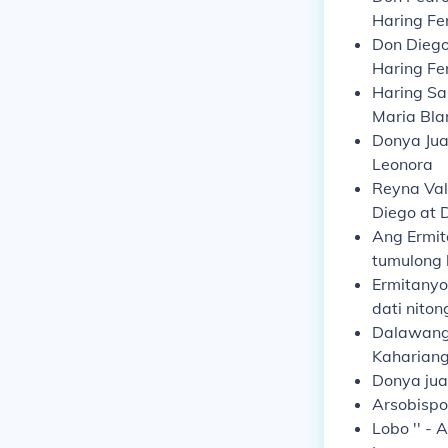
Haring Fe
Don
Dieg
Haring Fe
Haring
Sa
Maria Bla
Donya
Ju
Leonora
Reyna
Val
Diego at 
Ang Ermi
tumulong 
Ermitany
dati nito
Dalawang
Kahariang 
Donya jua
Arsobispo 
Lobo ''
- 