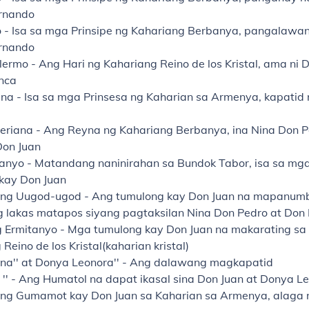
rnando
o
- Isa sa mga Prinsipe ng Kahariang Berbanya, pangalawan
rnando
lermo
- Ang Hari ng Kahariang Reino de los Kristal, ama ni 
nca
ana
- Isa sa mga Prinsesa ng Kaharian sa Armenya, kapatid 
eriana
- Ang Reyna ng Kahariang Berbanya, ina Nina Don P
Don Juan
tanyo
- Matandang naninirahan sa Bundok Tabor, isa sa mg
kay Don Juan
ong Uugod-ugod
- Ang tumulong kay Don Juan na mapanumb
ng lakas matapos siyang pagtaksilan Nina Don Pedro at Don
 Ermitanyo
- Mga tumulong kay Don Juan na makarating sa
Reino de los Kristal(kaharian kristal)
na''
at Donya Leonora''
- Ang dalawang magkapatid
''
- Ang Humatol na dapat ikasal sina Don Juan at Donya L
Ang Gumamot kay Don Juan sa Kaharian sa Armenya, alaga 