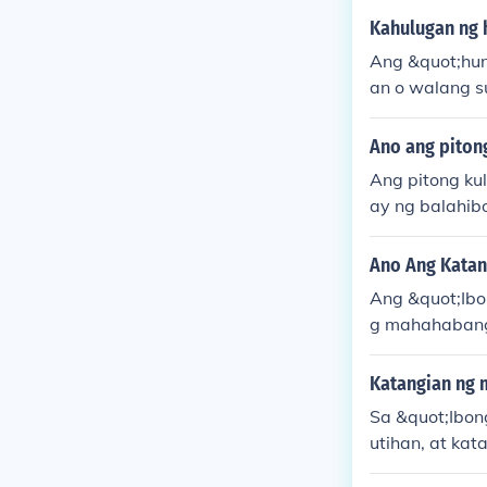
Kahulugan ng 
Ang &quot;hun
an o walang s
ungkag&quot; 
n o enerhiya d
Ano ang piton
Ang pitong ku
ay ng balahibo.
ng bawat kula
nsipe sa alam
Ano Ang Katan
ang awit na m
Ang &quot;Ibo
g mahahabang
to nito ay pu
kapangyarihan
Katangian ng 
sa sariling p
Sa &quot;Ibo
ining na wika
utihan, at ka
mahal at matul