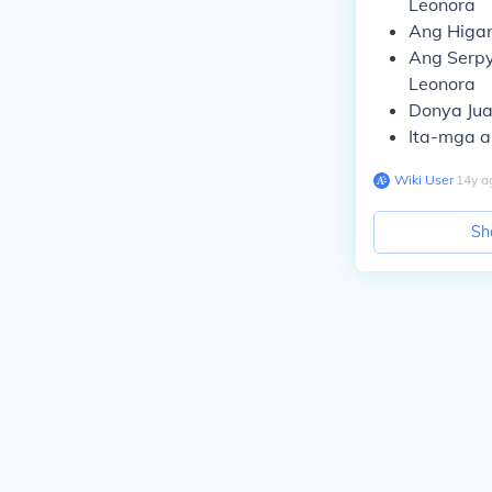
Leonora
Ang Higan
Ang Serpy
Leonora
Donya Jua
Ita
-mga al
Wiki User
∙
14
y
a
Sh