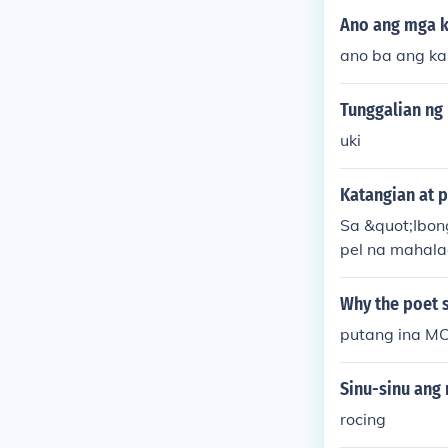
Ano ang mga k
ano ba ang ka
Tunggalian ng
uki
Katangian at 
Sa &quot;Ibon
pel na mahala
o ng kabutiha
it ang pag-ib
Why the poet s
sa inggit at 
putang ina
ng Ibong Adar
a sakit ng kan
Sinu-sinu ang
rocing