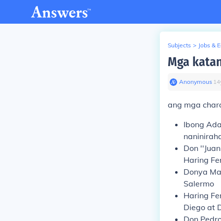
Subjects
>
Jobs & 
Mga katan
Anonymous
∙
14
ang mga char
Ibong Ad
naninirah
Don ''
Juan
Haring Fe
Donya Ma
Salermo
Haring
Fe
Diego at 
Don
Pedr