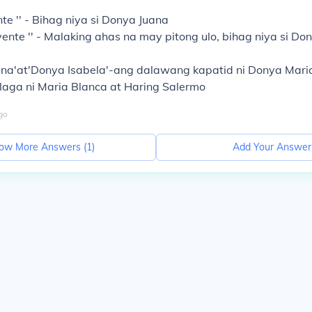
te ''
- Bihag niya si Donya Juana
ente ''
- Malaking ahas na may pitong ulo, bihag niya si Do
na'
at'
Donya Isabela'
-ang dalawang kapatid ni Donya Mari
aga ni Maria Blanca at Haring Salermo
go
ow More Answers (
1
)
Add Your Answer