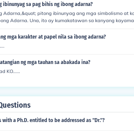
a ay mahalaga sa pagbuo ng kwento, at sila rin ay nagsisil
g ibinunyag sa pag bihis ng ibong adarna?
pagbabago sa harap ng mga pagsubok. Sa kanilang mga ka
g Adarna,&quot; pitong ibinunyag ang mga simbolismo at 
ga ng pamilya at sakripisyo.
ibong Adarna. Una, ito ay kumakatawan sa kanyang kayam
alawa, ang kanyang mga damit ay naglalarawan ng kanyan
ilang isang prinsipe. Panghuli, ang pag bihis ay nagsisilbin
ng mga karakter at papel nila sa ibong adarna?
ag-unlad sa kanyang paglalakbay patungo sa pagtuklas n
...
Katangian ng mga tauhan sa abakada ina?
d KO......
Questions
s with a Ph.D. entitled to be addressed as "Dr."?