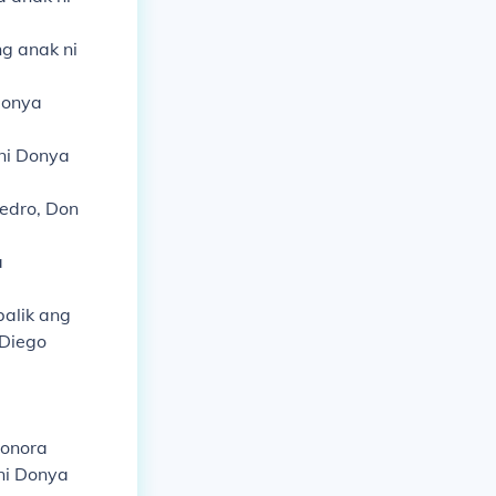
g anak ni
Donya
ni Donya
edro, Don
a
alik ang
 Diego
eonora
ni Donya