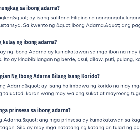
hungkag sa ibong adarna?
gkag&quot; ay isang salitang Filipino na nangangahuluga
ustansya. Sa kwento ng &quot;Ibong Adarna,&quot; ang pag
ng ibon ay maaaring tumukoy sa kawalan nito ng pisikal n
ahil sa pagkukumpuni ng prinsipe.
g kulay ng ibong adarna?
lay ng Ibong Adarna ay kumakatawan sa mga ibon na may ib
 Ito ay kinabibilangan ng berde, asul, dilaw, puti, pulang, ka
y ay may simbolismong kaugnay sa mga katangian at kwen
at. Ang Ibong Adarna ay mahalaga sa kwento dahil sa ka
gian Ng Ibong Adarna Bilang Isang Korido?
ay kakayahang pagalingin ang kanilang ama.
ng Adarna&quot; ay isang halimbawa ng korido na may mg
 taludtod, karaniwang may walong sukat at mayroong tu
no ng mga elementong pambihira, tulad ng mahika at mga 
g katangian. Nakatuon ito sa temang pamilya, pag-ibig, 
mga prinsesa sa ibong adarna?
agkatao, na nagbibigay ng aral sa mga mambabasa. Ang p
ng Adarna,&quot; ang mga prinsesa ay kumakatawan sa ka
 at simbolismo ay nagpapalalim sa mensahe ng kwento.
tatagan. Sila ay may mga natatanging katangian tulad ng 
ungin, lalo na sa kanilang ama at sa isa’t isa. Ang kanilan