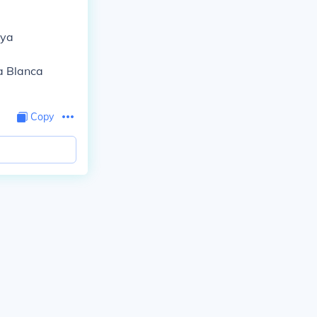
nya
a Blanca
Copy