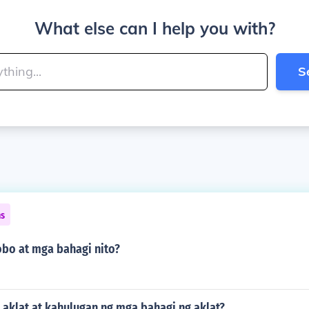
What else can I help you with?
S
ns
obo at mga bahagi nito?
 aklat at kahulugan ng mga bahagi ng aklat?