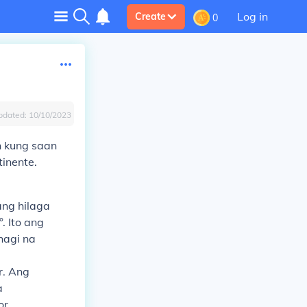
Log in
Create
0
pdated:
10/10/2023
n kung saan
inente.
ang hilaga
 Ito ang
hagi na
r. Ang
a
or.