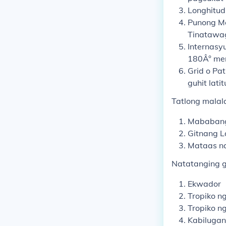
Longhitud
Punong M
Tinatawag
Internasy
180Â° mer
Grid
o
Pat
guhit lati
Tatlong malala
Mababang
Gitnang L
Mataas na
Natatanging g
Ekwador
Tropiko n
Tropiko n
Kabilugan