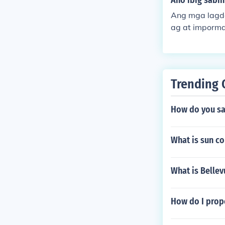
Ano ibig sabi
uania), Polan
Ang mga lagd
a dating baha
ag at imporma
aan.
a't ibang kat
ahalagang de
a tao ang nil
ggamit at pa
Trending 
How do you say
What is sun co
What is Bellev
How do I prope