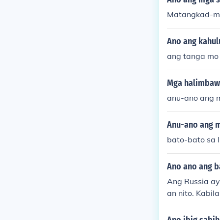
Matangkad-ma
Ano ang kahul
ang tanga mo
Mga halimbawa
anu-ano ang m
Anu-ano ang m
bato-bato sa 
Ano ano ang b
Ang Russia ay
an nito. Kabil
d ng Ukraine,
on, nasakop di