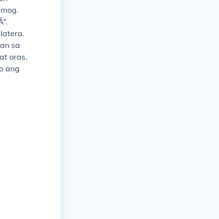
imog.
°.
latera.
uan sa
at oras.
o ang