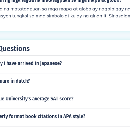
hin ng mga lagda na matatagpuan sa mga mapa at globo?
d, at mga bahagi ng Central Asia. Sa kasalukuyan, may mga
a na matatagpuan sa mga mapa at globo ay nagbibigay n
gi ng Soviet Union, tulad ng Ukraine, na muling naging pok
syon tungkol sa mga simbolo at kulay na ginamit. Sinasalam
angian ng lugar, tulad ng mga anyong lupa, anyong tubig, a
talye. Sa pamamagitan ng mga lagda, mas madaling mau
alaman ng mapa o globo. Mahalaga ito upang mas maging e
g-aaral ng mga mapa.
Questions
 i have arrived in Japanese?
nure in dutch?
ue University's average SAT score?
rly format book citations in APA style?