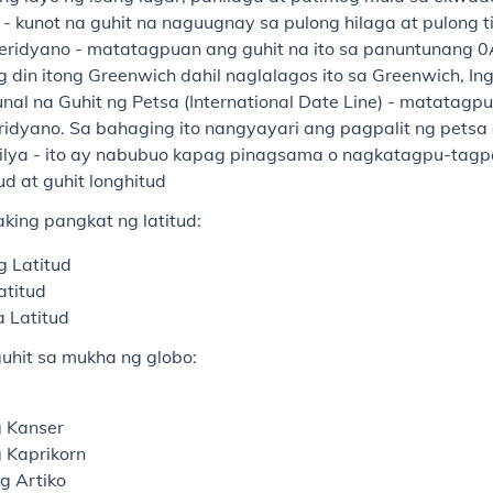
- kunot na guhit na naguugnay sa pulong hilaga at pulong t
eridyano
- matatagpuan ang guhit na ito sa panuntunang 0Â
 din itong Greenwich dahil naglalagos ito sa Greenwich, Ing
unal na Guhit ng Petsa
(International Date Line) - matatagp
idyano. Sa bahaging ito nangyayari ang pagpalit ng petsa 
ilya
- ito ay nabubuo kapag pinagsama o nagkatagpu-tagp
tud at guhit longhitud
king pangkat ng latitud:
 Latitud
atitud
 Latitud
uhit sa mukha ng globo:
g Kanser
g Kaprikorn
g Artiko