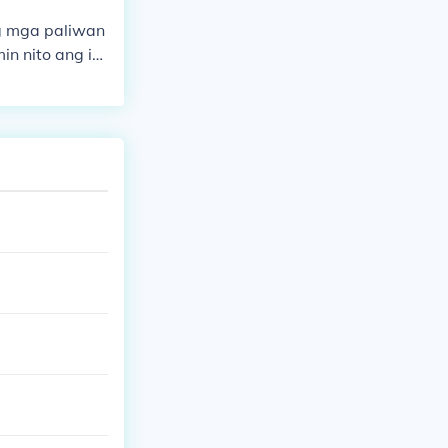
 tensyon sa mg
g mga paliwan
us ng mga hidw
in nito ang ib
t iba pang mah
nawaan ng mg
pektibo ang pa