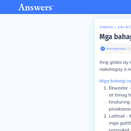
Subjects
>
Jobs & 
Mga bahag
Anonymous
∙
15
Ang
globo
ay 
nakalagay o n
Mga bahagi n
Ekwador
-
at timog 
tinuturin
pinakamal
Latitud
- 
mga guhit
pagsukat 