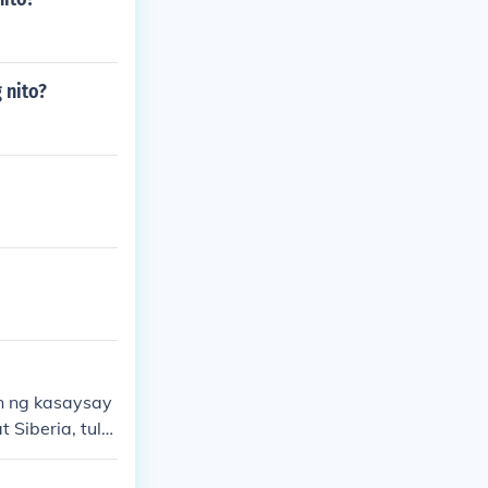
 nito?
n ng kasaysay
 Siberia, tula
 ng Soviet Uni
, Latvia, Lith