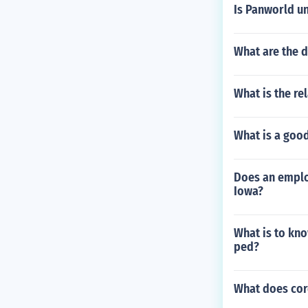
Is Panworld un
What are the 
What is the re
What is a good
Does an employ
Iowa?
What is to kno
ped?
What does cor