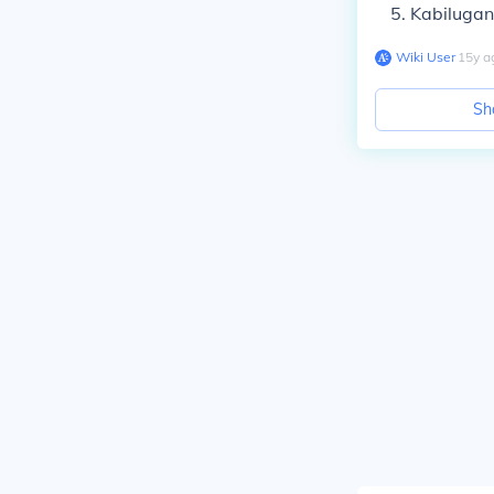
Kabilugan
Wiki User
∙
15
y
a
Sh