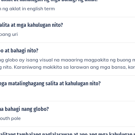
ng aklat in english term
alita at mga kahulugan nito?
pang uri
bo at bahagi nito?
g globo ay isang visual na maaaring magpakita ng buong m
 nito. Karaniwang makikita sa larawan ang mga bansa, kon
 geographical features ng planeta. Ang pagkuha ng litrato n
ng maipakita ang kabuuan at kagandahan ng mundo.
ga matalinghagang salita at kahulugan nito?
na bahagi nang globo?
south pole
alitang tambalang naglalarawan at ano ang mga kahulugan 