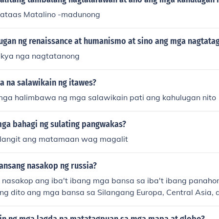
taas Matalino -madunong
ugan ng renaissance at humanismo at sino ang mga nagtatag
 kya nga nagtatanong
 na salawikain ng itawes?
ga halimbawa ng mga salawikain pati ang kahulugan nito
ga bahagi ng sulating pangwakas?
llangit ang matamaan wag magalit
ansang nasakop ng russia?
 nasakop ang iba't ibang mga bansa sa iba't ibang panaho
ang dito ang mga bansa sa Silangang Europa, Central Asia, at
 Belarus, at mga bahagi ng mga bansang Baltic. Sa panahon
n nito ang mga bansa tulad ng mga estado ng Baltic (Estonia