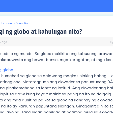
Education
>
Education
i ng globo at kahulugan nito?
y
ago
U
modelo ng mundo. Sa globo makikita ang kabuuang larawa
akapuwesto ang bawat bansa, mga karagatan, at mga kont
g globo
 humahati sa globo sa dalawang magkasinlaking bahagi - 
hatingglobo. Matatagpuan ang ekwador sa panuntunang 0Â°.
g na pinakamahaba sa lahat ng latitud. Ang ekwador ang ba
apit sa araw kung kaya't mainit sa panig na ito ng daigdig.
ito ang mga guhit na paikot sa globo na kahanay ng ekwado
 na ito ay kanluran papuntang silangan. Ginagamit din ito s
ng layo ng isang lugar, pahilaga at patimog mula sa ekwad