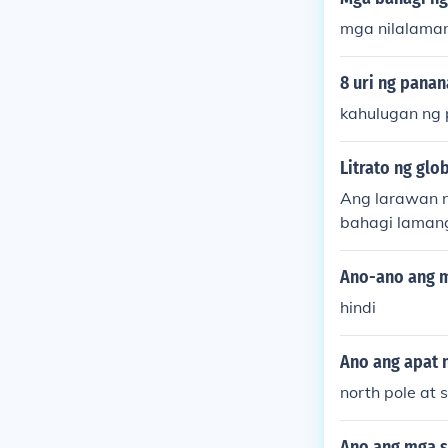
mga nilalaman 
8 uri ng panan
kahulugan ng 
Litrato ng glo
Ang larawan n
bahagi lamang
t, at iba pang
g paraan upa
Ano-ano ang m
hindi
Ano ang apat 
north pole at 
Ano ang mga s