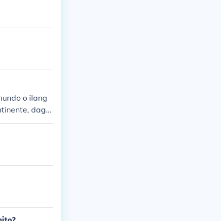
undo o ilang
tinente, daga
g globo ay isan
nito?