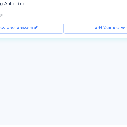
g Antartiko
go
ow More Answers (
6
)
Add Your Answer