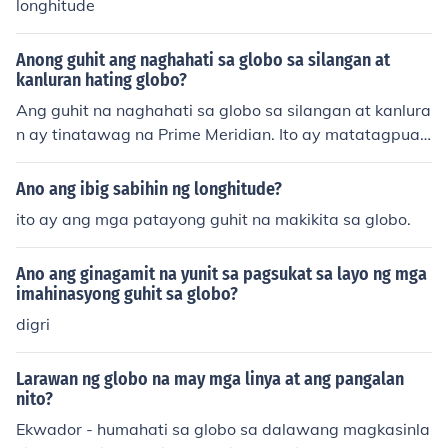
longhitude
Anong guhit ang naghahati sa globo sa silangan at
kanluran hating globo?
Ang guhit na naghahati sa globo sa silangan at kanlura
n ay tinatawag na Prime Meridian. Ito ay matatagpuan
sa 0 degrees longitude at nagsisilbing batayan para sa
pagsukat ng longitude. Ang kabaligtaran nito ay ang In
Ano ang ibig sabihin ng longhitude?
ternational Date Line na nasa 180 degrees longitude. S
ito ay ang mga patayong guhit na makikita sa globo.
a pamamagitan ng guhit na ito, nahahati ang mundo s
a Eastern Hemisphere at Western Hemisphere.
Ano ang ginagamit na yunit sa pagsukat sa layo ng mga
imahinasyong guhit sa globo?
digri
Larawan ng globo na may mga linya at ang pangalan
nito?
Ekwador - humahati sa globo sa dalawang magkasinla