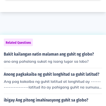
Related Questions
Bakit kailangan natin malaman ang guhit ng globo?
ano ang pahalang sukat ng isang lugar sa lobo?
Anong pagkakaiba ng guhit longhitud sa guhit latitud?
Ang pag kakaiba ng guhit latitud at longhitud ay ------
---------------latitud ito ay pahigang guhit na sumusuk
at distansya sa silangan at kanluran ----------------lon
ghitud ito ay patayong guhit na sumusukat ng distansy
ibigay Ang pitong imahinasyong guhit sa globo?
a hilaga at timog.