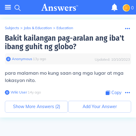
0
Subjects
>
Jobs & Education
>
Education
Bakit kailangan pag-aralan ang iba't
ibang guhit ng globo?
Anonymous
∙
13
y
ago
Updated:
10/10/2023
para malaman mo kung saan ang mga lugar at mga
lokasyon nito.
Wiki User
∙
14
y
ago
Copy
Show More Answers (
2
)
Add Your Answer