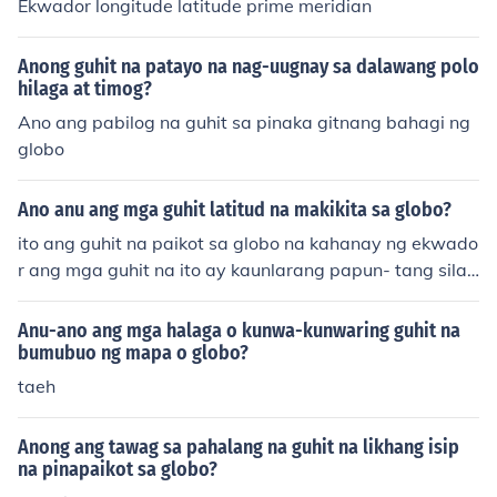
Ekwador longitude latitude prime meridian
Anong guhit na patayo na nag-uugnay sa dalawang polo
hilaga at timog?
Ano ang pabilog na guhit sa pinaka gitnang bahagi ng
globo
Ano anu ang mga guhit latitud na makikita sa globo?
ito ang guhit na paikot sa globo na kahanay ng ekwado
r ang mga guhit na ito ay kaunlarang papun- tang silan
gan ginagamit din ito sa pag-sukat ng layo ng isang lu
gar, pahilaga at patimog mula sa ekwador....!
Anu-ano ang mga halaga o kunwa-kunwaring guhit na
bumubuo ng mapa o globo?
taeh
Anong ang tawag sa pahalang na guhit na likhang isip
na pinapaikot sa globo?