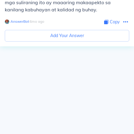
mga suliraning ito ay maaaring makaapekto sa
kanilang kabuhayan at kalidad ng buhay.
AnswerBot
∙
6
mo
ago
Copy
Add Your Answer