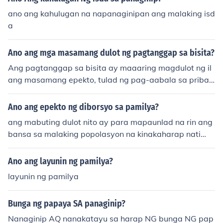
ano ang kahulugan na napanaginipan ang malaking isd
a
Ano ang mga masamang dulot ng pagtanggap sa bisita?
Ang pagtanggap sa bisita ay maaaring magdulot ng il
ang masamang epekto, tulad ng pag-aabala sa pribad
ong oras ng pamilya at pagdami ng gawain sa bahay.
Maaaring makaapekto ito sa mental na kalusugan ng
Ano ang epekto ng diborsyo sa pamilya?
mga miyembro ng pamilya dahil sa stress at pagod na
ang mabuting dulot nito ay para mapaunlad na rin ang
dulot ng paghahanda at pagsisilbi. Bukod dito, maaari
bansa sa malaking popolasyon na kinakaharap nati
ng magkaroon ng hindi pagkakaunawaan o tensyon ku
n...... at para ma sulosyonan ang problemang kinakahar
ng hindi magkasundo ang mga bisita at mga residente.
ap ng bawat pamilya Kung Hindi mapagplanohan ang
Ano ang layunin ng pamilya?
pamilya it ay magdudulot ng di oras na pag papangan
layunin ng pamilya
ak
Bunga ng papaya SA panaginip?
Nanaginip AQ nanakatayu sa harap NG bunga NG pap