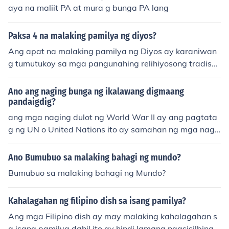
aya na maliit PA at mura g bunga PA lang
Paksa 4 na malaking pamilya ng diyos?
Ang apat na malaking pamilya ng Diyos ay karaniwan
g tumutukoy sa mga pangunahing relihiyosong tradisyo
n: ang Hudaismo, Kristiyanismo, Islam, at Hinduismo. A
ng bawat isa sa mga ito ay may kanya-kanyang mga t
Ano ang naging bunga ng ikalawang digmaang
uro, kasaysayan, at pananampalataya na nag-uugnay
pandaigdig?
sa kanilang mga tagasunod sa Diyos. Ang mga pamily
ang mga naging dulot ng World War II ay ang pagtata
a ito ay nag-aalok ng mga aral at prinsipyo na nagbibi
g ng UN o United Nations ito ay samahan ng mga nag k
gay ng gabay sa moral at espiritwal na buhay ng mga
akaisang bansa , mayroon din itong masamang dulot s
tao. Sa kabila ng kanilang pagkakaiba, mayroon silang
a mga bansang kasali sa digmaan tulad ng pag kamat
Ano Bumubuo sa malaking bahagi ng mundo?
mga pagkakatulad sa mga pangunahing tema ng pana
ay ng maraming tao at pag kasira ng mga ari arian, et
Bumubuo sa malaking bahagi ng Mundo?
nampalataya at pagkakaisa.
c. by:denisekaye barcelona
Kahalagahan ng filipino dish sa isang pamilya?
Ang mga Filipino dish ay may malaking kahalagahan s
a isang pamilya dahil ito ay hindi lamang nagsisilbing p