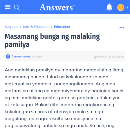
0
Subjects
>
Jobs & Education
>
Education
Masamang bunga ng malaking
pamilya
Anonymous
∙
9
y
ago
Updated:
1/15/2026
Ang malaking pamilya ay maaaring magdulot ng ilang
masamang bunga, tulad ng kakulangan sa mga
materyal na yaman at pangangailangan. Ang mas
mataas na bilang ng mga miyembro ay nagiging sanhi
ng mas malaking gastos para sa pagkain, edukasyon,
at kalusugan. Bukod dito, maaaring magkaroon ng
kakulangan sa oras at atensyon mula sa mga
magulang, na nagreresulta sa emosyonal na
pagsasawalang-bahala sa mga anak. Sa huli, ang