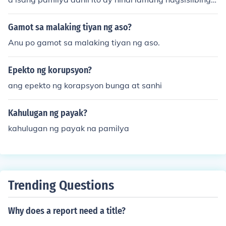
agkain kundi simbolo ng kultura at tradisyon. Ang pagh
ahanda at pagkain ng mga lokal na putahe ay nagbub
Gamot sa malaking tiyan ng aso?
uklod sa pamilya, nagbibigay ng pagkakataon para sa
Anu po gamot sa malaking tiyan ng aso.
pagkakaroon ng bonding at pag-uusap. Bukod dito, an
g mga putahe ay nagdadala ng mga alaala at kwento
Epekto ng korupsyon?
mula sa nakaraan, na nagpapalalim sa pagkakaunawa
an at pagmamahalan sa loob ng pamilya. Sa kabuuan,
ang epekto ng korapsyon bunga at sanhi
ang mga Filipino dish ay nagsisilbing bahagi ng pagkak
akilanlan at kasaysayan ng bawat pamilyang Pilipino.
Kahulugan ng payak?
kahulugan ng payak na pamilya
Trending Questions
Why does a report need a title?