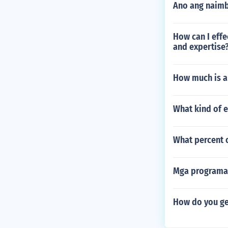
Ano ang naimb
How can I eff
and expertise
How much is a 
What kind of 
What percent o
Mga programa 
How do you ge