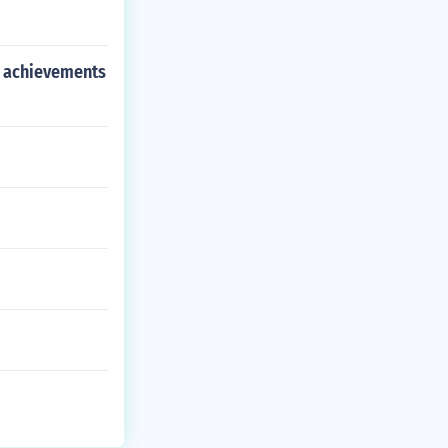
c achievements