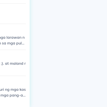
mga larawan n
 sa mga pulo.
 Tabon Caves,
ng mga larawa
angalakal, na
). at maland r
ra. Ang mga l
bigay-diin sa
uri ng mga kas
g mga pang-aa
kain tulad ng
 ng &quot;sang