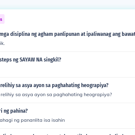
ns
 mga disiplina ng agham panlipunan at ipaliwanag ang bawat
ik.
 steps ng SAYAW NA singkil?
 relihiy sa asya ayon sa paghahating heograpiya?
g relihiy sa asya ayon sa paghahating heograpiya?
i ng pahina?
hagi ng pananlita isa isahin