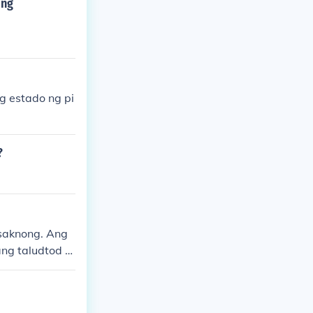
 ng
g estado ng pi
?
 saknong. Ang
ng taludtod a
Kasama rin dit
uuan ng tula.