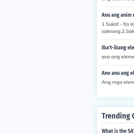
Anu ang anim 
1.Sukat - Ito
saknong.2.Sak
lawa o marami
g ang huling p
Iba't-ibang e
Kailangang ma
ano ang elem
babasa gayon 
ng tula na ma
Ano anu ang e
mento ng TULA
Ang mga eleme
Trending 
What is the SA