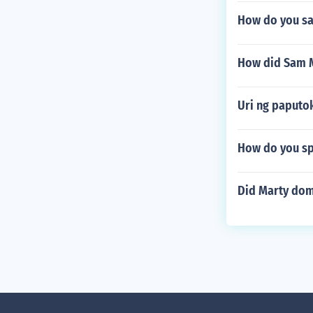
How do you s
How did Sam M
Uri ng paputo
How do you sp
Did Marty dom