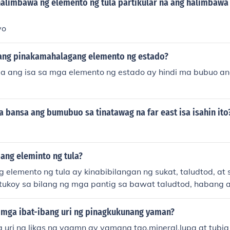
alimbawa ng elemento ng tula partikular na ang halimbawa
yo
 ang pinakamahalagang elemento ng estado?
la ang isa sa mga elemento ng estado ay hindi ma bubuo an
 bansa ang bumubuo sa tinatawag na far east isa isahin ito
ang eleminto ng tula?
g elemento ng tula ay kinabibilangan ng sukat, taludtod, at
tukoy sa bilang ng mga pantig sa bawat taludtod, habang a
g tula. Ang saknong naman ay isang grupo ng mga taludtod. 
ayutay, at ritmo na nagbibigay ng lalim at damdamin sa kab
g mga ibat-ibang uri ng pinagkukunang yaman?
 uri ng likas na yaamn ay yamang tao,mineral,lupa at tubig