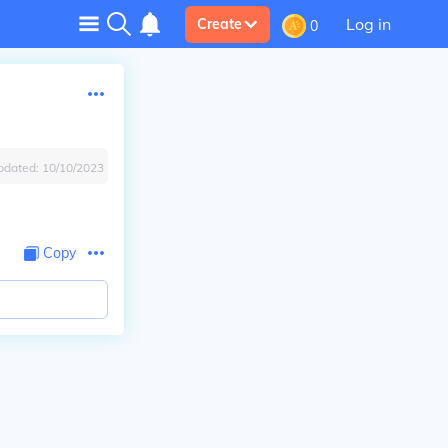
Log in
Create
0
pdated:
10/10/2023
Copy