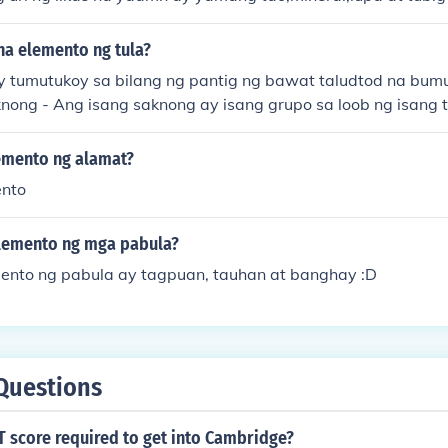
na elemento ng tula?
 ay tumutukoy sa bilang ng pantig ng bawat taludtod na bum
nong - Ang isang saknong ay isang grupo sa loob ng isang 
ng linya o taludtod.3.Tugma - Sinasabing may tugma ang i
antig ng huling salita ng bawat taludtod ay magkasing-tuno
lemento ng alamat?
gtaglay ang isang tula ng maririkit na salita upang masi
ento
din mapukaw ang damdamin at kawilihan.5.Talinghaga - 
y kinalaman sa tinatagong kahulugan ng tula.iyan ang mga 
lemento ng mga pabula?
...
nto ng pabula ay tagpuan, tauhan at banghay :D
Questions
T score required to get into Cambridge?