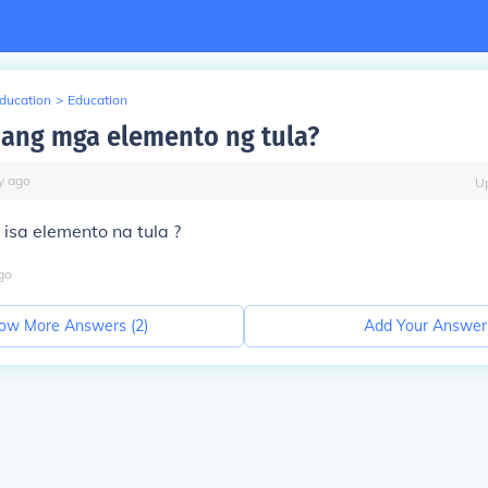
Education
>
Education
n ang mga elemento ng tula?
y
ago
U
isa elemento na tula ?
go
ow More Answers (
2
)
Add Your Answer