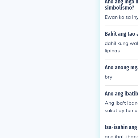
Ano ang mga h
simbolismo?
Ewan ko sa in
Bakit ang tao
dahil kung wa
lipinas
Ano anong mga
bry
Ano ang ibatib
Ang iba't iban
sukat ay tumu
y ang linya n
o ang tema, t
Isa-isahin an
ang ibat-ibang