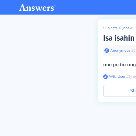
Subjects
>
Jobs & 
Isa isahi
Anonymous
∙
13
ano po ba ang 
Wiki User
∙
13
y
a
Sh