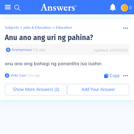
0
Subjects
>
Jobs & Education
>
Education
Anu ano ang uri ng pahina?
Anonymous
∙
13
y
ago
Updated:
10/10/2023
anu ano ang bahagi ng pananlita isa isahin
Wiki User
∙
13
y
ago
Copy
Show More Answers (
1
)
Add Your Answer