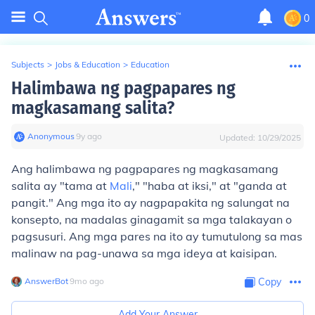
0
Subjects
>
Jobs & Education
>
Education
Halimbawa ng pagpapares ng
magkasamang salita?
Anonymous
∙
9
y
ago
Updated:
10/29/2025
Ang halimbawa ng pagpapares ng magkasamang
salita ay "tama at
Mali
," "haba at iksi," at "ganda at
pangit." Ang mga ito ay nagpapakita ng salungat na
konsepto, na madalas ginagamit sa mga talakayan o
pagsusuri. Ang mga pares na ito ay tumutulong sa mas
malinaw na pag-unawa sa mga ideya at kaisipan.
AnswerBot
∙
9
mo
ago
Copy
Add Your Answer