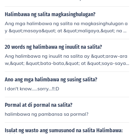
Halimbawa ng salita magkasinghulugan?
Ang mga halimbawa ng salita na magkasinghulugan a
y &quot;masaya&quot; at &quot;maligaya,&quot; na pa
rehong nangangahulugang may kasiyahan. Isa pang h
alimbawa ay &quot;mabilis&quot; at &quot;dali,&quot;
20 words ng halimbawa ng inuulit na salita?
na tumutukoy sa bilis ng isang bagay. Ang paggamit n
Ang halimbawa ng inuulit na salita ay &quot;araw-ara
g magkasinghulugang salita ay nakatutulong sa pagpa
w,&quot; &quot;bata-bata,&quot; at &quot;saya-saya.
payaman ng wika at sa mas malinaw na komunikasyo
&quot; Ginagamit ito upang ipakita ang pag-uulit ng id
n.
eya o katangian.
Ano ang mga halimbawa ng susing salita?
I don't know.....sorry...!!:D
Pormal at di pormal na salita?
halimbawa ng pambansa sa pormal?
Isulat ng wasto ang sumusunod na salita Halimbawa: