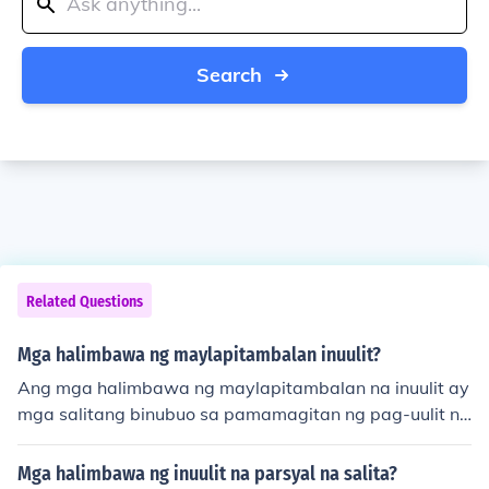
Search
Related Questions
Mga halimbawa ng maylapitambalan inuulit?
Ang mga halimbawa ng maylapitambalan na inuulit ay
mga salitang binubuo sa pamamagitan ng pag-uulit ng
buong salita o bahagi nito. Halimbawa, ang &quot;sam
a-samang&quot; (mula sa &quot;sama&quot;) at &quo
Mga halimbawa ng inuulit na parsyal na salita?