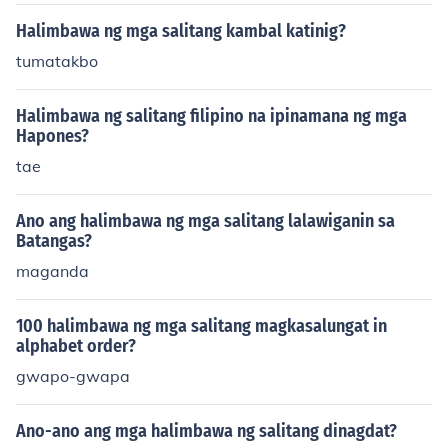
o Pusa - Gato Saging - Banana Ang mga salitang ito a
y ilan lamang sa mga halimbawa ng mga salitang nag
Halimbawa ng mga salitang kambal katinig?
mula sa Kastila na pumasok sa wikang Filipino.
tumatakbo
Halimbawa ng salitang filipino na ipinamana ng mga
Hapones?
tae
Ano ang halimbawa ng mga salitang lalawiganin sa
Batangas?
maganda
100 halimbawa ng mga salitang magkasalungat in
alphabet order?
gwapo-gwapa
Ano-ano ang mga halimbawa ng salitang dinagdat?