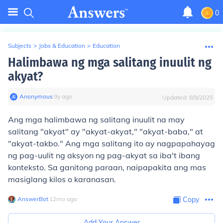
0
Subjects
>
Jobs & Education
>
Education
Halimbawa ng mga salitang inuulit ng
akyat?
Anonymous
∙
9
y
ago
Updated:
8/9/2025
Ang mga halimbawa ng salitang inuulit na may
salitang "akyat" ay "akyat-akyat," "akyat-baba," at
"akyat-takbo." Ang mga salitang ito ay nagpapahayag
ng pag-uulit ng aksyon ng pag-akyat sa iba't ibang
konteksto. Sa ganitong paraan, naipapakita ang mas
masiglang kilos o karanasan.
AnswerBot
∙
12
mo
ago
Copy
Add Your Answer