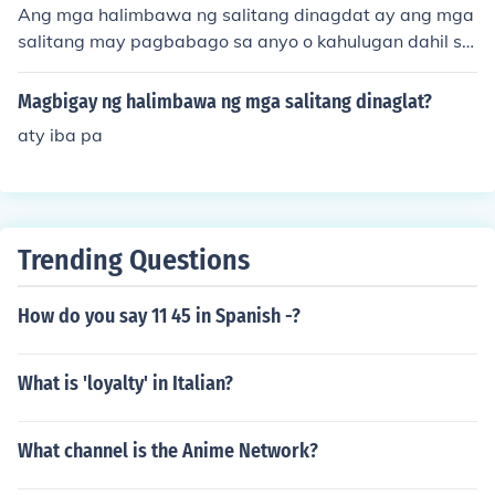
Ang mga halimbawa ng salitang dinagdat ay ang mga
salitang may pagbabago sa anyo o kahulugan dahil sa
pagdagdag ng mga panlapi. Halimbawa nito ay &quot;
basa&quot; na naging &quot;basa-basa,&quot; &quot;s
Magbigay ng halimbawa ng mga salitang dinaglat?
ulat&quot; na naging &quot;sumulat,&quot; at &quot;ta
aty iba pa
wag&quot; na naging &quot;tumawag.&quot; Ang mga
salitang ito ay nagiging mas tiyak o mas may lalim na k
ahulugan sa kanilang mga binagong anyo.
Trending Questions
How do you say 11 45 in Spanish -?
What is 'loyalty' in Italian?
What channel is the Anime Network?