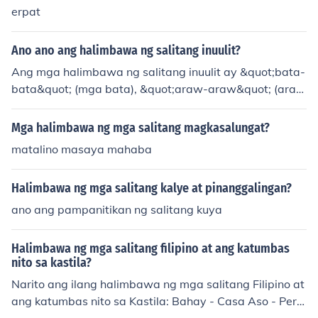
t;bata-bata&quot; (mula sa &quot;bata&quot;). Ang mg
erpat
a salitang ito ay kadalasang nagpapahayag ng pagkil
os o estado na may kinalaman sa dalawahan o higit pa
Ano ano ang halimbawa ng salitang inuulit?
ng elemento.
Ang mga halimbawa ng salitang inuulit ay &quot;bata-
bata&quot; (mga bata), &quot;araw-araw&quot; (araw
-araw na gawain), at &quot;sama-sama&quot; (magka
sama). Ang pag-uulit ng salita ay karaniwang ginagam
Mga halimbawa ng mga salitang magkasalungat?
it upang bigyang-diin ang ideya ng pag-uulit o dami. M
matalino masaya mahaba
aaari rin itong gamitin sa mga pang-uri at pandiwa, tul
ad ng &quot;tahimik-tahimik&quot; o &quot;takbo-takb
Halimbawa ng mga salitang kalye at pinanggalingan?
o.&quot;
ano ang pampanitikan ng salitang kuya
Halimbawa ng mga salitang filipino at ang katumbas
nito sa kastila?
Narito ang ilang halimbawa ng mga salitang Filipino at
ang katumbas nito sa Kastila: Bahay - Casa Aso - Perr