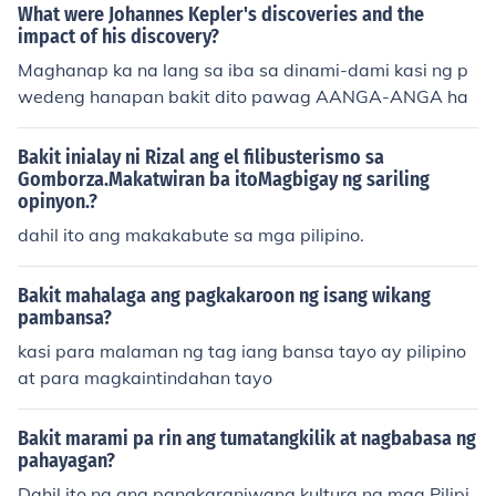
What were Johannes Kepler's discoveries and the
impact of his discovery?
Maghanap ka na lang sa iba sa dinami-dami kasi ng p
wedeng hanapan bakit dito pawag AANGA-ANGA ha
Bakit inialay ni Rizal ang el filibusterismo sa
Gomborza.Makatwiran ba itoMagbigay ng sariling
opinyon.?
dahil ito ang makakabute sa mga pilipino.
Bakit mahalaga ang pagkakaroon ng isang wikang
pambansa?
kasi para malaman ng tag iang bansa tayo ay pilipino
at para magkaintindahan tayo
Bakit marami pa rin ang tumatangkilik at nagbabasa ng
pahayagan?
Dahil ito na ang pangkaraniwang kultura ng mga Pilipi