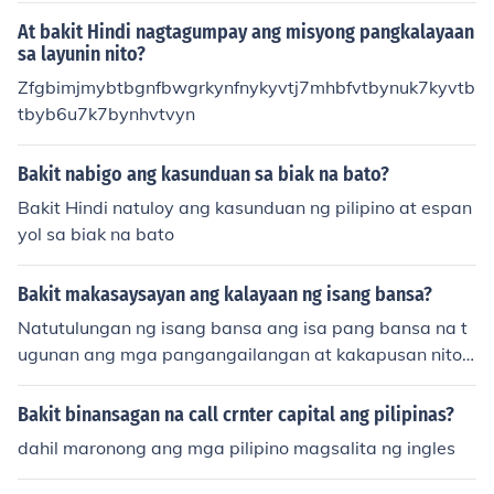
At bakit Hindi nagtagumpay ang misyong pangkalayaan
sa layunin nito?
Zfgbimjmybtbgnfbwgrkynfnykyvtj7mhbfvtbynuk7kyvtb
tbyb6u7k7bynhvtvyn
Bakit nabigo ang kasunduan sa biak na bato?
Bakit Hindi natuloy ang kasunduan ng pilipino at espan
yol sa biak na bato
Bakit makasaysayan ang kalayaan ng isang bansa?
Natutulungan ng isang bansa ang isa pang bansa na t
ugunan ang mga pangangailangan at kakapusan nito
partikular sa mga produktong hindi nito kayang likhain.
Bakit binansagan na call crnter capital ang pilipinas?
dahil maronong ang mga pilipino magsalita ng ingles