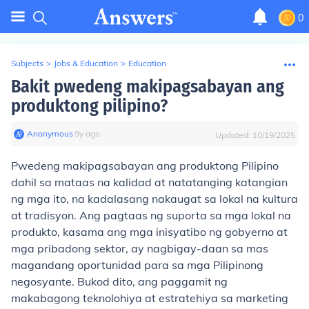
0
Subjects
>
Jobs & Education
>
Education
Bakit pwedeng makipagsabayan ang
produktong pilipino?
Anonymous
∙
9
y
ago
Updated:
10/19/2025
Pwedeng makipagsabayan ang produktong Pilipino
dahil sa mataas na kalidad at natatanging katangian
ng mga ito, na kadalasang nakaugat sa lokal na kultura
at tradisyon. Ang pagtaas ng suporta sa mga lokal na
produkto, kasama ang mga inisyatibo ng gobyerno at
mga pribadong sektor, ay nagbigay-daan sa mas
magandang oportunidad para sa mga Pilipinong
negosyante. Bukod dito, ang paggamit ng
makabagong teknolohiya at estratehiya sa marketing