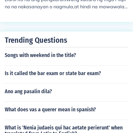
no na nakasanayan o nagmula,at hindi na mawawala
ang pagtangkilik ng mga Pilipino sa kulturang ito.
Trending Questions
Songs with weekend in the title?
Is it called the bar exam or state bar exam?
Ano ang pasalin dila?
What does vas a querer mean in spanish?
What is 'Nenia judaeis qui hac aetate perierunt' when