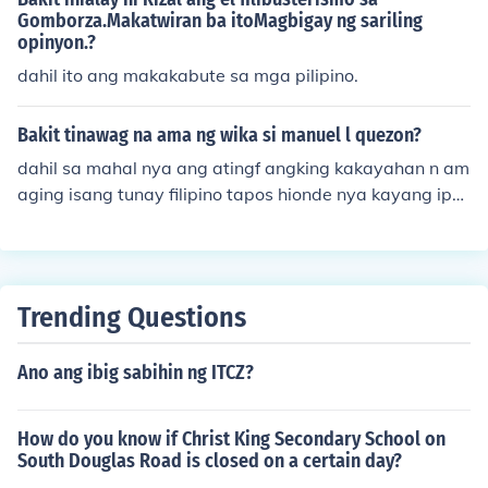
Gomborza.Makatwiran ba itoMagbigay ng sariling
opinyon.?
dahil ito ang makakabute sa mga pilipino.
Bakit tinawag na ama ng wika si manuel l quezon?
dahil sa mahal nya ang atingf angking kakayahan n am
aging isang tunay filipino tapos hionde nya kayang ipa
g tabuyan ang lahi nang mga pilipino tapos hinde nya i
niwanan ang mga pilipino .
Trending Questions
Ano ang ibig sabihin ng ITCZ?
How do you know if Christ King Secondary School on
South Douglas Road is closed on a certain day?