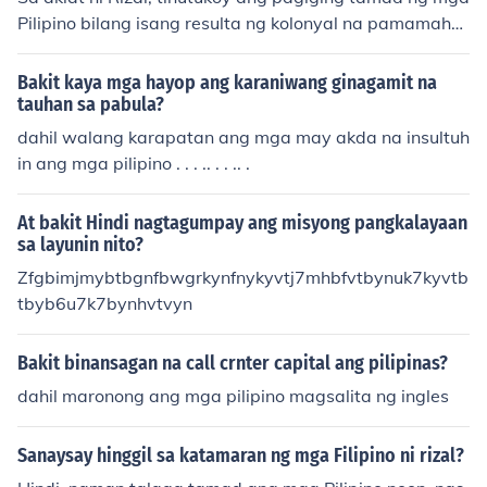
Pilipino bilang isang resulta ng kolonyal na pamamahal
a at sistemang pang-ekonomiya na nagpapahirap sa k
anila. Ang hindi pag-uunlad ng kanilang edukasyon at k
Bakit kaya mga hayop ang karaniwang ginagamit na
akayahan ay nagdulot ng isang kaisipan na mas pinipili
tauhan sa pabula?
na lamang ang maghintay sa tulong ng iba kaysa mag
dahil walang karapatan ang mga may akda na insultuh
sikap. Gayunpaman, mahalaga ring isaalang-alang na
in ang mga pilipino . . . .. . . .. .
ang ganitong pagtingin ay maaaring resulta ng hindi p
agkakaunawaan sa mga konteksto ng buhay ng mga Pi
At bakit Hindi nagtagumpay ang misyong pangkalayaan
lipino noong panahon iyon.
sa layunin nito?
Zfgbimjmybtbgnfbwgrkynfnykyvtj7mhbfvtbynuk7kyvtb
tbyb6u7k7bynhvtvyn
Bakit binansagan na call crnter capital ang pilipinas?
dahil maronong ang mga pilipino magsalita ng ingles
Sanaysay hinggil sa katamaran ng mga Filipino ni rizal?