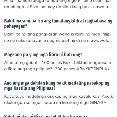
Hindi, naman talaga tamad ang mga Pilipino noon, nas
ambit nga ni Rizal na may dahilan kung bakit nawalan
nang gana mag trabaho ang mga Pilipino noong panah
on nang Kastila. At bago pa man, ginawa ng Kastila no
Bakit marami pa rin ang tumatangkilik at nagbabasa ng
on sa atin bayan, ito ay masagana lahat nang tao ay n
pahayagan?
agtatrabaho para may makain sa pamilya ito ang mga
Dahil ito na ang pangkaraniwang kultura ng mga Pilipi
rason noon na nasambit ni Rizal kung bakit naging tam
no na nakasanayan o nagmula,at hindi na mawawala
ad ang mga Pilipino: Dahil sa pang aalipusta nang mga
ang pagtangkilik ng mga Pilipino sa kulturang ito.
prayle noon panahon nang Kastila Kinukuha nila ang m
Magkano po yung mga libro ni bob ong?
ga lupain nang Pilipino na pang agrikultura nang mga P
Alamat ng gubat - 100 pesos Bakit bliktad magbasa n
rayleng Kastila kaya naman. Nawalan na itong gana m
g libro ang mga pilipino?- 200 pesos ABNKKBSNPLAk
agtanim, Dahil pag nagtanim sila doon ay kailangan pa
o?- 150 pesos
nila magbayd nang buwis. Isipin niyo nalang ang lupain
niyo na matagl niyo na nang pag aari at nasa inang ba
Ano ang mga dahilan kung bakit madaling nasakop ng
yan mo pa nakatayo ay makukuha nang ibang dugo na
mga Kastila ang Pilipinas?
Hindi naman nila bayan o pag aari. at kailangan pa sila
Kaya tayo madaling nasakop ng mga kastila kasi Ang k
ng byaran.
akulangan sa mga ispada na kanilang mga GINAGAMI
T sa panglaban.
Bakit inialay ni Rizal ang el filibusterismo sa