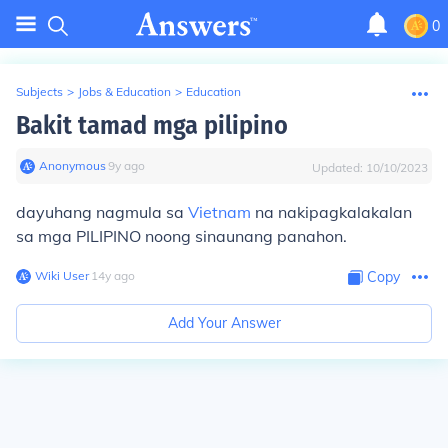
0
Subjects
>
Jobs & Education
>
Education
Bakit tamad mga pilipino
Anonymous
∙
9
y
ago
Updated:
10/10/2023
dayuhang nagmula sa
Vietnam
na nakipagkalakalan
sa mga PILIPINO noong sinaunang panahon.
Wiki User
∙
14
y
ago
Copy
Add Your Answer