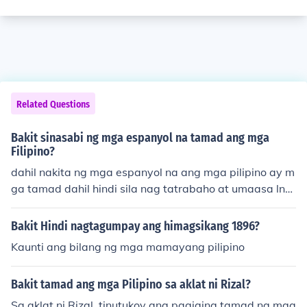
Related Questions
Bakit sinasabi ng mga espanyol na tamad ang mga
Filipino?
dahil nakita ng mga espanyol na ang mga pilipino ay m
ga tamad dahil hindi sila nag tatrabaho at umaasa lng
sila
Bakit Hindi nagtagumpay ang himagsikang 1896?
Kaunti ang bilang ng mga mamayang pilipino
Bakit tamad ang mga Pilipino sa aklat ni Rizal?
Sa aklat ni Rizal, tinutukoy ang pagiging tamad ng mga