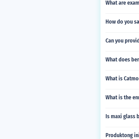
What are examp
How do you s
Can you provi
What does be
What is Catmo
What is the e
Is maxi glass 
Produktong ini