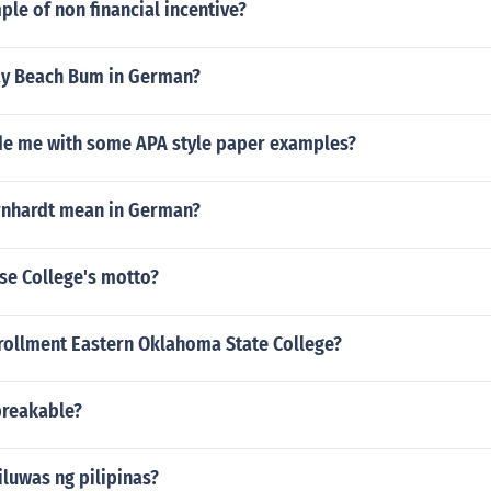
le of non financial incentive?
ay Beach Bum in German?
de me with some APA style paper examples?
rnhardt mean in German?
se College's motto?
nrollment Eastern Oklahoma State College?
breakable?
luwas ng pilipinas?