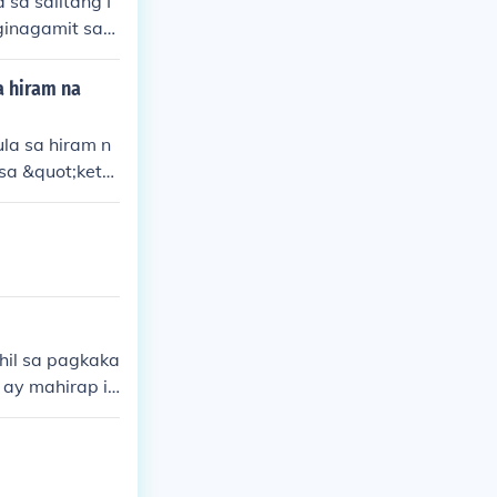
sa salitang I
ginagamit sa
sa orihinal n
phone&quot; at
a hiram na
hiram na salit
la sa hiram n
sa &quot;ketc
ito ay karani
g wika.
hil sa pagkaka
 ay mahirap is
 iba ang pag-u
mga salitang h
ya.