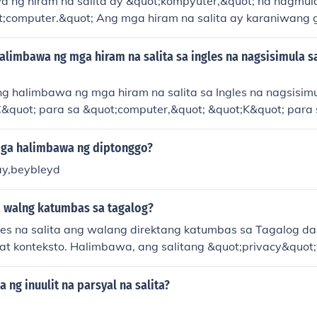
 ng hiram na salita ay &quot;kompyuter,&quot; na nagmula 
t;computer.&quot; Ang mga hiram na salita ay karaniwang 
na konteksto o sa mga bagong konsepto na walang katumbas 
ang halimbawa ay &quot;telepono&quot; mula sa &quot;tele
alimbawa ng mga hiram na salita sa ingles na nagsisimula s
t&quot; mula sa &quot;internet.&quot; Ang paggamit ng mga 
ita ng impluwensya ng ibang wika sa Filipino.
ang halimbawa ng mga hiram na salita sa Ingles na nagsisimu
t;C&quot; para sa &quot;computer,&quot; &quot;K&quot; para 
 &quot;X&quot; para sa &quot;x-ray.&quot; Ang mga salitang 
t sa pang-araw-araw na buhay at ipinakilala mula sa iban
ga halimbawa ng diptonggo?
ay,beybleyd
a walng katumbas sa tagalog?
es na salita ang walang direktang katumbas sa Tagalog da
 at konteksto. Halimbawa, ang salitang &quot;privacy&quot;
pak sa Tagalog, dahil ang konsepto ng privacy ay maaaring
ilipino. Sa mga ganitong kaso, kadalasang ginagamit ang 
ng inuulit na parsyal na salita?
s o ang mga deskriptibong parirala upang ipahayag ang ide