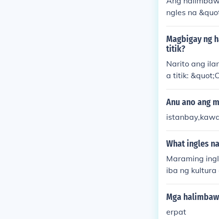
Ang halimbawa
ngles na &quo
mga teknikal 
a wika. Iba p
Magbigay ng h
&quot;interne
titik?
a ay nagpapak
Narito ang il
a titik: &quo
hup,&quot; at
wang ginagami
Anu ano ang m
istanbay,kaw
What ingles n
Maraming ingl
iba ng kultura
alin nang tum
nawa sa mga P
Mga halimbawa 
ango sa Ingle
erpat