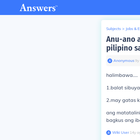
Subjects
>
Jobs & 
Anu-ano a
pilipino s
Anonymous
∙
9
y
halimbawa....
1.balat sibuya..
2.may gatas ka
ang matatalin
bagkus ang iba
Wiki User
∙
14
y
a