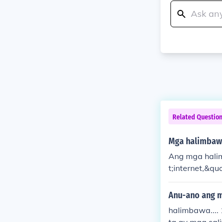
Related Questio
Mga halimbawa 
Ang mga halim
t;internet,&qu
mit sa araw-a
ggamit ng mga
Anu-ano ang m
ilipino.
halimbawa.... 