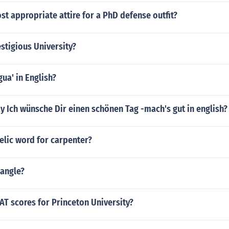
st appropriate attire for a PhD defense outfit?
estigious University?
gua' in English?
 Ich wünsche Dir einen schönen Tag -mach's gut in english?
elic word for carpenter?
 angle?
AT scores for Princeton University?