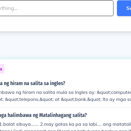
S
ns
ng hiram na salita sa ingles?
bawa ng hiram na salita mula sa Ingles ay: &quot;compute
ot; &quot;telepono,&quot; at &quot;bank.&quot; Ito ay mga s
raw na buhay at karaniwan nang tinatanggap sa wikang Fil
 hiram na salita ay nagpapakita ng impluwensya ng Ingles 
ga halimbawa ng Matalinhagang salita?
1.balat sibuya....... 2.may gatas ka pa sa labi.... ang matata