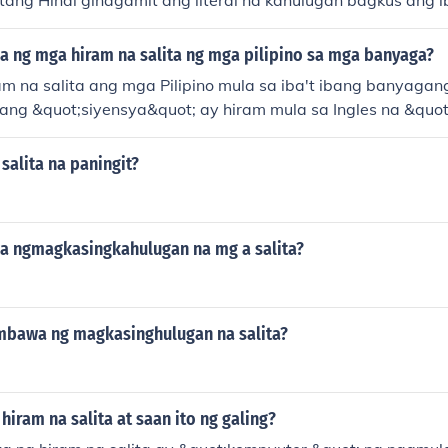
itang Hindi ginagamit ang literal na kahulugan bagkus ang 
tubas sa idiomatikong salita sa ingles
 ng mga hiram na salita ng mga pilipino sa mga banyaga?
m na salita ang mga Pilipino mula sa iba't ibang banyagan
tang &quot;siyensya&quot; ay hiram mula sa Ingles na &quo
 &quot;kompyuter&quot; ay mula sa &quot;computer.&quot;
ram ang &quot;mesa&quot; (table) at &quot;silla&quot; (cha
salita na paningit?
bahagi ng kulturang Pilipino at nagpapakita ng impluwensya
 at araw-araw na buhay.
 ngmagkasingkahulugan na mg a salita?
bawa ng magkasinghulugan na salita?
iram na salita at saan ito ng galing?