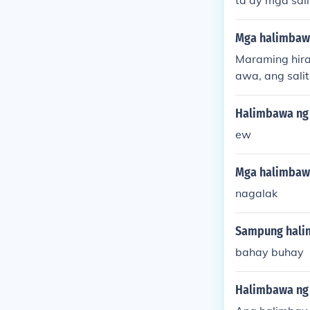
ta ay mga sal
ugan ito ay ka
Mga halimbawa
Maraming hira
awa, ang sali
t; habang ang
a Espanyol, hi
Halimbawa ng 
litang ito ay 
ew
sa ating wika
Mga halimbawa
nagalak
Sampung halim
bahay buhay
Halimbawa ng h