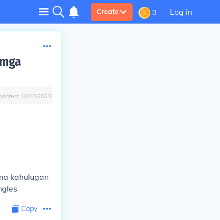
Log in
Create
0
 mga
pdated:
10/10/2023
 na kahulugan
ngles
Copy