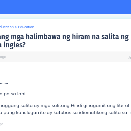
Education
>
Education
ng mga halimbawa ng hiram na salita ng
a ingles?
ago
U
.....
 pa sa labi....
haggang salita ay mga salitang Hindi ginagamit ang literal
 pang kahulugan ito ay katubas sa idiomatikong salita sa i
go