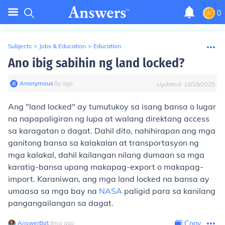
0
Subjects
>
Jobs & Education
>
Education
Ano ibig sabihin ng land locked?
Anonymous
∙
8
y
ago
Updated:
10/29/2025
Ang "land locked" ay tumutukoy sa isang bansa o lugar
na napapaligiran ng lupa at walang direktang access
sa karagatan o dagat. Dahil dito, nahihirapan ang mga
ganitong bansa sa kalakalan at transportasyon ng
mga kalakal, dahil kailangan nilang dumaan sa mga
karatig-bansa upang makapag-export o makapag-
import. Karaniwan, ang mga land locked na bansa ay
umaasa sa mga bay na
NASA
paligid para sa kanilang
pangangailangan sa dagat.
AnswerBot
∙
9
mo
ago
Copy