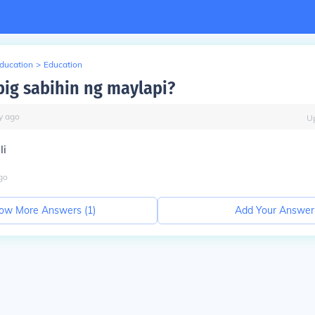
Education
>
Education
big sabihin ng maylapi?
y
ago
U
li
go
ow More Answers (
1
)
Add Your Answer