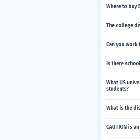
Where to buy 
The college di
Can you work 
Is there schoo
What US univer
students?
What is the di
CAUTION is a