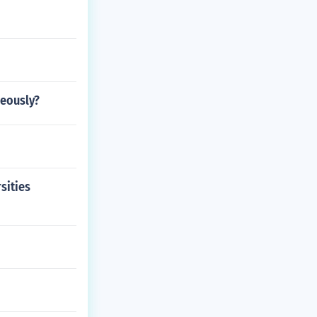
neously?
sities