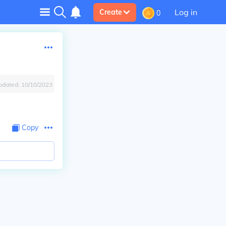
Log in
Create
0
pdated:
10/10/2023
Copy