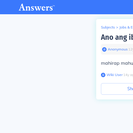
Subjects
>
Jobs & 
Ano ang i
Anonymous
∙
12
mahirap mahu
Wiki User
∙
14
y
a
Sh