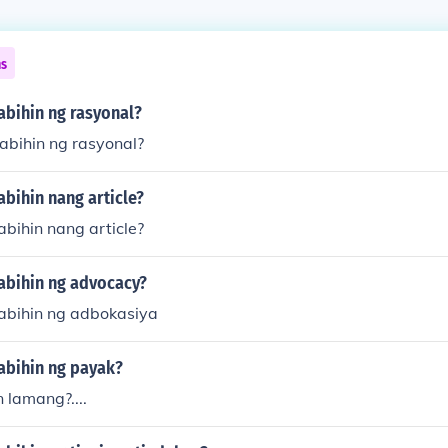
ns
abihin ng rasyonal?
abihin ng rasyonal?
abihin nang article?
abihin nang article?
sabihin ng advocacy?
sabihin ng adbokasiya
abihin ng payak?
n lamang?....