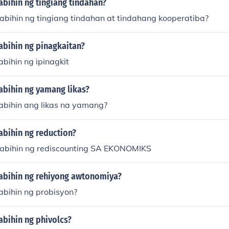
abihin ng tingiang tindahan?
abihin ng tingiang tindahan at tindahang kooperatiba?
abihin ng pinagkaitan?
abihin ng ipinagkit
abihin ng yamang likas?
sabihin ang likas na yamang?
abihin ng reduction?
sabihin ng rediscounting SA EKONOMIKS
sabihin ng rehiyong awtonomiya?
abihin ng probisyon?
abihin ng phivolcs?