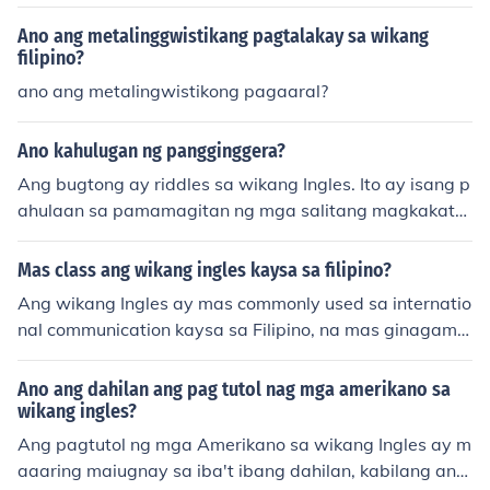
Ano ang metalinggwistikang pagtalakay sa wikang
filipino?
ano ang metalingwistikong pagaaral?
Ano kahulugan ng pangginggera?
Ang bugtong ay riddles sa wikang Ingles. Ito ay isang p
ahulaan sa pamamagitan ng mga salitang magkakatu
gma sa hulihan.
Mas class ang wikang ingles kaysa sa filipino?
Ang wikang Ingles ay mas commonly used sa internatio
nal communication kaysa sa Filipino, na mas ginagamit
sa loob ng Pilipinas. Dahil sa global dominance ng Ingle
s, mas maraming opportunities at resources ang availa
Ano ang dahilan ang pag tutol nag mga amerikano sa
ble para sa mga proficient sa wikang ito kaysa sa Filipi
wikang ingles?
no.
Ang pagtutol ng mga Amerikano sa wikang Ingles ay m
aaaring maiugnay sa iba't ibang dahilan, kabilang ang