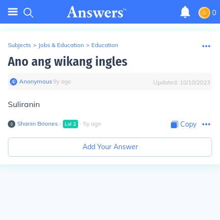
0
Subjects
>
Jobs & Education
>
Education
Ano ang wikang ingles
Anonymous
∙
9
y
ago
Updated:
10/10/2023
Suliranin
Shanin Briones
∙
∙
5
y
ago
Copy
Lvl
2
Add Your Answer