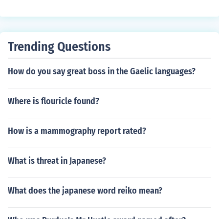
pagnanais na itaguyod ang kanilang sariling kultura at
pagkakakilanlan. Maraming tao ang naniniwala na ang
paggamit ng Ingles ay nagiging simbolo ng kolonyalism
o at hindi pantay na kapangyarihan. Bukod dito, ang ila
Trending Questions
n ay nagtataguyod ng multilingguwalismo at ang pagp
apahalaga sa mga katutubong wika bilang bahagi ng k
How do you say great boss in the Gaelic languages?
anilang pagkakaiba-iba at kasaysayan.
Where is flouricle found?
How is a mammography report rated?
What is threat in Japanese?
What does the japanese word reiko mean?