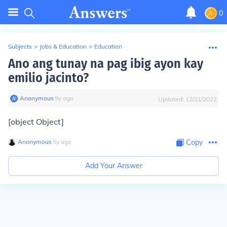
0
Subjects
>
Jobs & Education
>
Education
Ano ang tunay na pag ibig ayon kay
emilio jacinto?
Anonymous
∙
9
y
ago
Updated:
12/21/2022
[object Object]
Anonymous
∙
5
y
ago
Copy
Add Your Answer