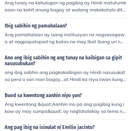
Ang tunay na kahulugan ng pagibig ay Hindi matutumb
kapisan at pag kakaisa, at ang kabuhayan ay matutula
isang kaibigan—kung sino ang handang tumulong at m
asan na kahit anung bagay at walang makakatalo dito
d sa isang dahon ng kahoy na niluoy ng init at tinangay
anindigan. Ang mga kaibigang ito ay nagbibigay ng su
, kung may makakatalo man dito ibig sabihin nito na Hi
ng hanging mabilis. Ang tunay na pag-ibig ay walang i
porta at lakas, na nagpapatunay ng kanilang katapata
ndi mo ito pinahahalagahan
ba kundi yaong makaaakay sa Tao sa mga dakilang ga
Ibig sabihin ng pamahalaan?
n at pagmamahal.
wa sukdulang ikawala sa buhay sampung kaginhawaa
Ang pamahalaan ay isang institusyon na nagsasagaw
n.
a at nagpapatupad ng batas.na may ibat ibang uri ng
pamahalaan ayon sa kapangyarihan.
Ano ang ibig sabihin ng ang tunay na kaibigan sa gipit
nasusubukan?
ang ibig sabhin ang pagkakaibigan ay Hindi nasusukat
sa pera o san man bagay...at Hindi ka niya iiwan kung k
ailangan mo ng tulong sa kanya
Buod sa kwentong aanhin niyo yan?
Ang kwentong &quot;Aanhin mo pa ang pagibig kung i
kaw ay may sumpa&quot; ay nagtatalakay sa tema ng
pag-ibig at sumpa. Ito'y tungkol sa dalawang taong pi
nagtagpo ng tadhana ngunit may sumpa na hindi pina
Ang pag ibig na isinulat ni Emilio jacinto?