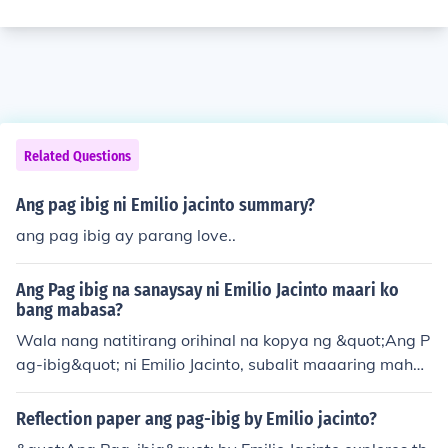
Related Questions
Ang pag ibig ni Emilio jacinto summary?
ang pag ibig ay parang love..
Ang Pag ibig na sanaysay ni Emilio Jacinto maari ko
bang mabasa?
Wala nang natitirang orihinal na kopya ng &quot;Ang P
ag-ibig&quot; ni Emilio Jacinto, subalit maaaring mahan
ap ang mga excerpt o pana-panahong interpretasyon
ng sanaysay online o sa mga aklat ukol sa buhay at ga
Reflection paper ang pag-ibig by Emilio jacinto?
wain ni Jacinto.