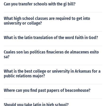
Can you transfer schools with the gi bill?
What high school classes are required to get into
university or collage?
What is the latin translation of the word Faith in God?
Cuales son las politicas finacieras de almacenes exito
sa?
What is the best college or university in Arkansas for a
public relations major?
Where can you find past papers of beaconhouse?
Should you take latin in high school?