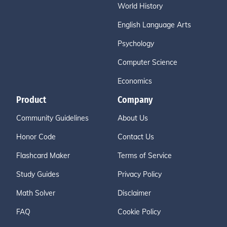
World History
English Language Arts
Psychology
Computer Science
Economics
Product
Company
Community Guidelines
About Us
Honor Code
Contact Us
Flashcard Maker
Terms of Service
Study Guides
Privacy Policy
Math Solver
Disclaimer
FAQ
Cookie Policy