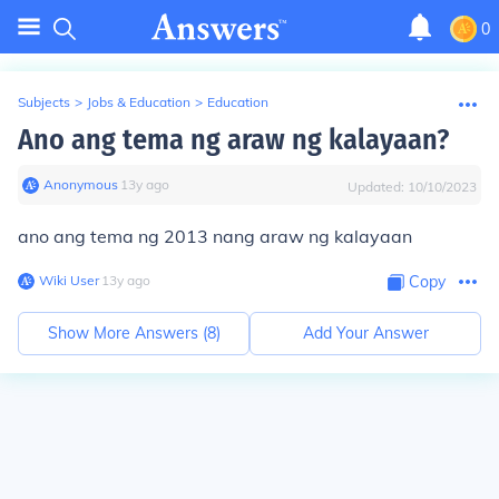
0
Subjects
>
Jobs & Education
>
Education
Ano ang tema ng araw ng kalayaan?
Anonymous
∙
13
y
ago
Updated:
10/10/2023
ano ang tema ng 2013 nang araw ng kalayaan
Wiki User
∙
13
y
ago
Copy
Show More Answers (
8
)
Add Your Answer