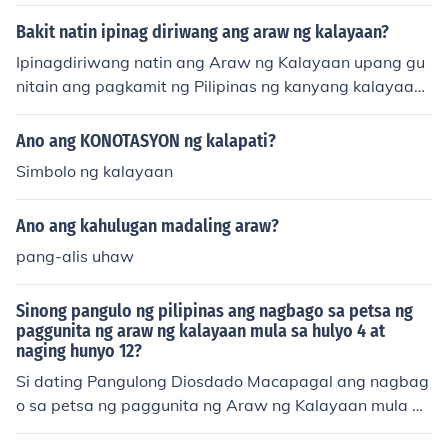
Bakit natin ipinag diriwang ang araw ng kalayaan?
Ipinagdiriwang natin ang Araw ng Kalayaan upang gu
nitain ang pagkamit ng Pilipinas ng kanyang kalayaan
mula sa kolonyalismo noong Hunyo 12, 1898. Layunin n
ito na ipaalala sa atin ang halaga ng kasarinlan at pag
Ano ang KONOTASYON ng kalapati?
sasarili bilang isang bansa. Ginugunita rin ang araw na
Simbolo ng kalayaan
ito upang ipagmalaki ang ating kasaysayan at pagtiba
yin ang ating pagkakaisa bilang isang bansang Pilipin
Ano ang kahulugan madaling araw?
o.
pang-alis uhaw
Sinong pangulo ng pilipinas ang nagbago sa petsa ng
paggunita ng araw ng kalayaan mula sa hulyo 4 at
naging hunyo 12?
Si dating Pangulong Diosdado Macapagal ang nagbag
o sa petsa ng paggunita ng Araw ng Kalayaan mula H
ulyo 4 patungong Hunyo 12 upang ipagdiwang ang ar