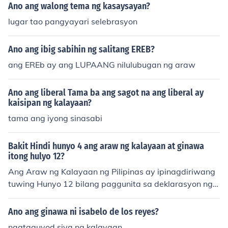
aw ng pagkakamit ng kalayaan ng Pilipinas mula sa Es
Ano ang walong tema ng kasaysayan?
panya.
lugar tao pangyayari selebrasyon
Ano ang ibig sabihin ng salitang EREB?
ang EREb ay ang LUPAANG nilulubugan ng araw
Ano ang liberal Tama ba ang sagot na ang liberal ay
kaisipan ng kalayaan?
tama ang iyong sinasabi
Bakit Hindi hunyo 4 ang araw ng kalayaan at ginawa
itong hulyo 12?
Ang Araw ng Kalayaan ng Pilipinas ay ipinagdiriwang
tuwing Hunyo 12 bilang paggunita sa deklarasyon ng k
asarinlan mula sa Espanya noong 1898. Ang Hulyo 4 n
aman ay naging Araw ng Kalayaan mula 1946 hangga
Ano ang ginawa ni isabelo de los reyes?
ng 1962, nang idineklara ang kasarinlan mula sa Estad
nagtaguyod siya ng kalayaan