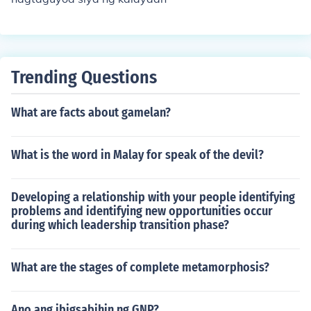
os Unidos. Gayunpaman, nagpasya ang gobyerno na ib
alik ang Hunyo 12 bilang opisyal na pagdiriwang upan
g bigyang-diin ang tunay na kasaysayan ng kalayaan
ng bansa. Sa pamamagitan nito, nais ipakita ang halag
a ng nasyonalismo at ang pagkakakilanlan ng mga Pili
Trending Questions
pino.
What are facts about gamelan?
What is the word in Malay for speak of the devil?
Developing a relationship with your people identifying
problems and identifying new opportunities occur
during which leadership transition phase?
What are the stages of complete metamorphosis?
Ano ang ibigsabihin ng GNP?