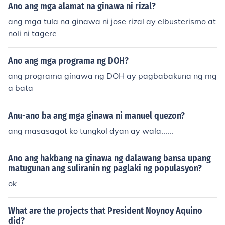
Ano ang mga alamat na ginawa ni rizal?
ang mga tula na ginawa ni jose rizal ay elbusterismo at
noli ni tagere
Ano ang mga programa ng DOH?
ang programa ginawa ng DOH ay pagbabakuna ng mg
a bata
Anu-ano ba ang mga ginawa ni manuel quezon?
ang masasagot ko tungkol dyan ay wala......
Ano ang hakbang na ginawa ng dalawang bansa upang
matugunan ang suliranin ng paglaki ng populasyon?
ok
What are the projects that President Noynoy Aquino
did?