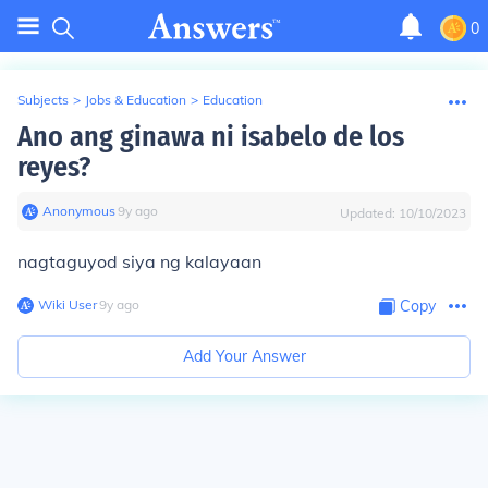
0
Subjects
>
Jobs & Education
>
Education
Ano ang ginawa ni isabelo de los
reyes?
Anonymous
∙
9
y
ago
Updated:
10/10/2023
nagtaguyod siya ng kalayaan
Wiki User
∙
9
y
ago
Copy
Add Your Answer