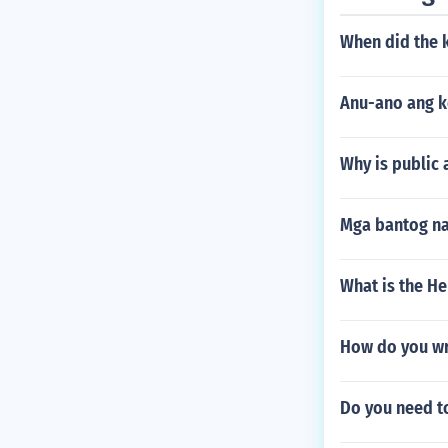
When did the 
Anu-ano ang k
Why is public
Mga bantog na
What is the H
How do you wri
Do you need to