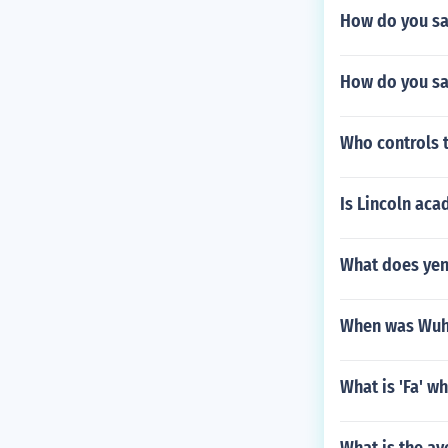
How do you say
How do you sa
Who controls 
Is Lincoln aca
What does yen
When was Wuha
What is 'Fa' w