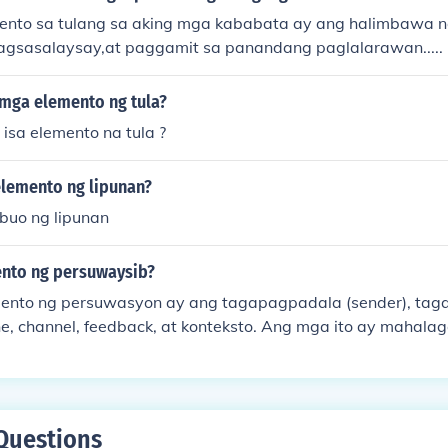
ento sa tulang sa aking mga kababata ay ang halimbawa 
agsasalaysay,at paggamit sa panandang paglalarawan.....
 mga elemento ng tula?
isa elemento na tula ?
lemento ng lipunan?
buo ng lipunan
nto ng persuwaysib?
nto ng persuwasyon ay ang tagapagpadala (sender), tag
e, channel, feedback, at konteksto. Ang mga ito ay mahalag
 isip o kilos ng tao.
Questions