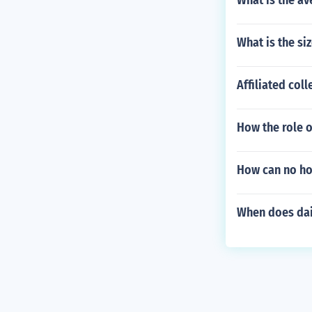
What is the av
What is the si
Affiliated coll
How the role o
How can no ho
When does daic