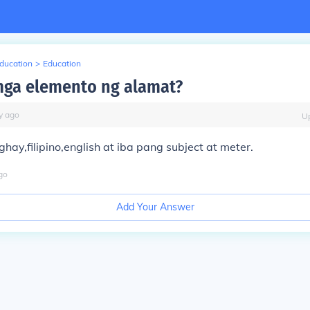
Education
>
Education
ga elemento ng alamat?
y
ago
U
hay,filipino,english at iba pang subject at meter.
go
Add Your Answer