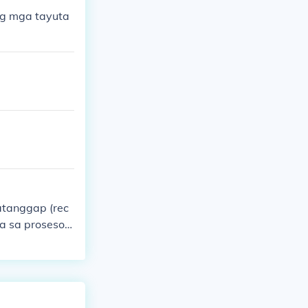
ng mga tayuta
atanggap (rec
a sa proseso n