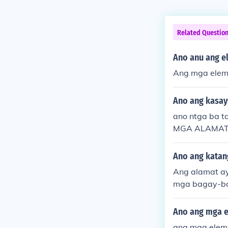
Related Questio
Ano anu ang e
Ang mga eleme
Ano ang kasay
ano ntga ba t
MGA ALAMAT
Ano ang katan
Ang alamat ay
mga bagay-ba
yari hinggil 
augnay ang al
Ano ang mga 
mbas sa salita
ang mga ele