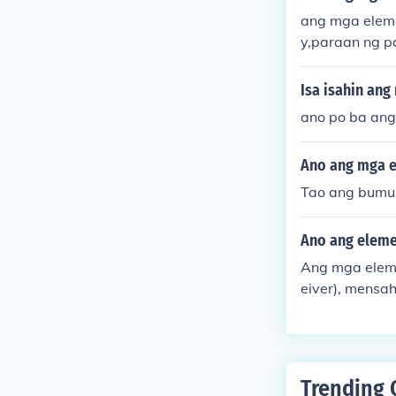
ang mga elem
y,paraan ng p
Isa isahin ang
ano po ba ang 
Ano ang mga e
Tao ang bumu
Ano ang eleme
Ang mga eleme
eiver), mensah
g pagpapalit ng
Trending 