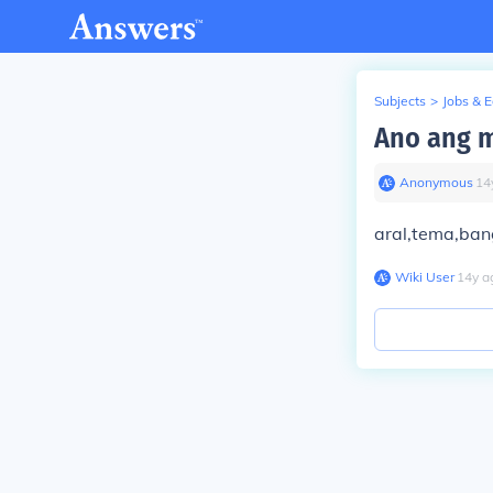
Subjects
>
Jobs & 
Ano ang m
Anonymous
∙
14
aral,tema,bang
Wiki User
∙
14
y
a