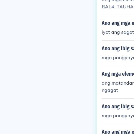
RAL4. TAUHA
Ano ang mga 
iyot ang sagot
Ano ang ibig s
mga pangyayar
Ang mga eleme
ang matandan
ngagat
Ano ang ibig s
mga pangyayar
Ano ang mga e