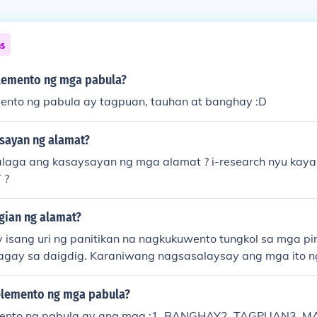
ns
lemento ng mga pabula?
nto ng pabula ay tagpuan, tauhan at banghay :D
sayan ng alamat?
alaga ang kasaysayan ng mga alamat ? i-research nyu ka
 ?
gian ng alamat?
 isang uri ng panitikan na nagkukuwento tungkol sa mga p
gay sa daigdig. Karaniwang nagsasalaysay ang mga ito 
sa tunay na mga Tao at pook, at mayroong pinagbatayan sa 
amat ng mga mito at kuwentong-bayan.[1] Ang salitang a
elemento ng mga pabula?
ng "legend" ng ingles. p "leendus"
mento ng pabula ay ang mga :1. BANGHAY2. TAGPUAN3.