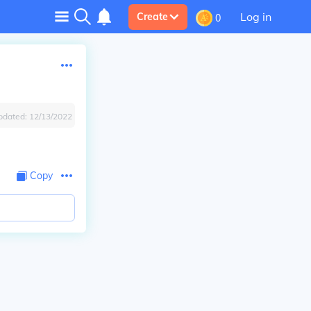
Log in
Create
0
pdated:
12/13/2022
Copy