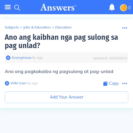
0
Subjects
>
Jobs & Education
>
Education
Ano ang kaibhan nga pag sulong sa
pag unlad?
Anonymous
∙
8
y
ago
Updated:
10/10/2023
Ano ang pagkakaiba ng pagsulong at pag-unlad
Wiki User
∙
9
y
ago
Copy
Add Your Answer