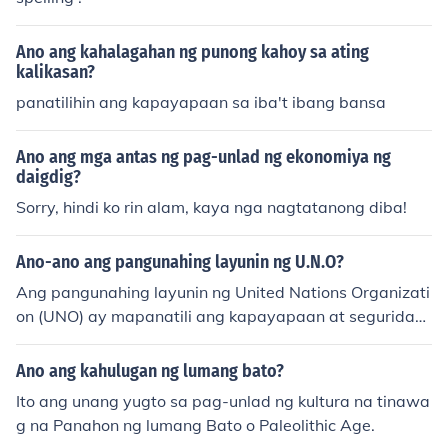
Ano ang kahalagahan ng punong kahoy sa ating
kalikasan?
panatilihin ang kapayapaan sa iba't ibang bansa
Ano ang mga antas ng pag-unlad ng ekonomiya ng
daigdig?
Sorry, hindi ko rin alam, kaya nga nagtatanong diba!
Ano-ano ang pangunahing layunin ng U.N.O?
Ang pangunahing layunin ng United Nations Organizati
on (UNO) ay mapanatili ang kapayapaan at seguridad
sa buong mundo, itaguyod ang pandaigdigang pagtutu
lungan, at protektahan ang karapatang pantao. Sumus
Ano ang kahulugan ng lumang bato?
uporta rin ang UNO sa pagsasagawa ng pang-ekonom
Ito ang unang yugto sa pag-unlad ng kultura na tinawa
iyang pag-unlad, pangkabuhayan, at pangkalusugang
g na Panahon ng lumang Bato o Paleolithic Age.
mga programa sa mga bansa.